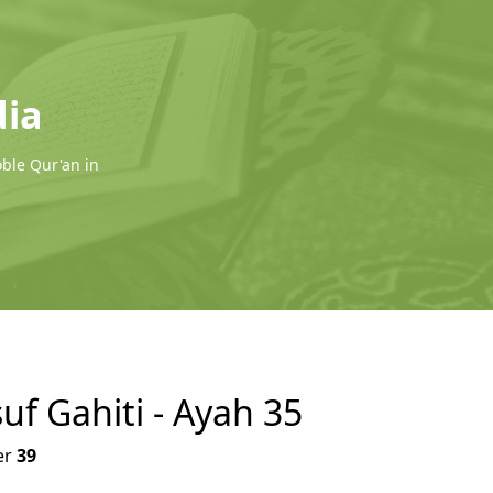
dia
oble Qur'an in
uf Gahiti - Ayah 35
er
39