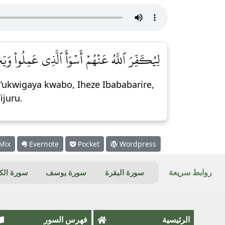
لِيُكَفِّرَ ٱللَّهُ عَنۡهُمۡ أَسۡوَأَ ٱلَّذِي عَمِلُواْ وَي]
n’ukwigaya kwabo, Iheze Ibababarire,
juru.
Mix
Evernote
Pocket
Wordpress
روابط سريعة
سورة البقرة
سورة يوسف
سورة ال
الرئيسية
فهرس السور