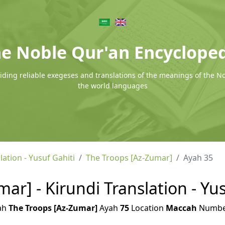
e Noble Qur'an Encyclope
ding reliable exegeses and translations of the meanings of the N
the world languages
lation - Yusuf Gahiti
The Troops [Az-Zumar]
Ayah 35
ar] - Kirundi Translation - Yus
ah
The Troops [Az-Zumar]
Ayah
75
Location
Maccah
Numb