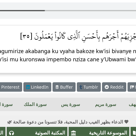
َجۡزِيَهُمۡ أَجۡرَهُم بِأَحۡسَنِ ٱلَّذِي كَانُواْ يَعۡمَلُونَ [٣٥
bagumirize akabanga ku vyaha bakoze kw’isi bivanye 
w’isi mu kuronswa impembo nziza cane y’Ubwami bw’i
Pinterest
LinkedIn
Buffer
Tumblr
Reddit
كهف
سورة مريم
سورة يس
سورة الملك
سورة ال
💖 الدعاء بظهر الغيب دليل المحبة، فلا تنسونا من دعوة صالحة 🌿
الموسوعة التاريخية
المكتبة الصوتية
ال