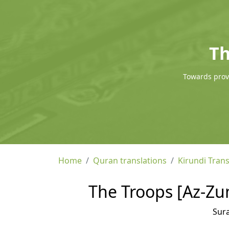
Th
Towards provi
Home
Quran translations
Kirundi Trans
The Troops [Az-Zum
Sur