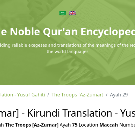
e Noble Qur'an Encyclope
ding reliable exegeses and translations of the meanings of the N
the world languages
lation - Yusuf Gahiti
The Troops [Az-Zumar]
Ayah 29
ar] - Kirundi Translation - Yus
ah
The Troops [Az-Zumar]
Ayah
75
Location
Maccah
Numb