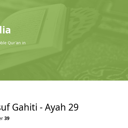
dia
oble Qur'an in
uf Gahiti - Ayah 29
er
39