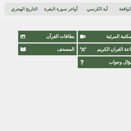
واقعة
آية الكرسي
أواخر سورة البقرة
التاريخ الهجري
مكتبة المرئية
بطاقات القرآن
اعة القران الكريم
المصحف
ال وجواب