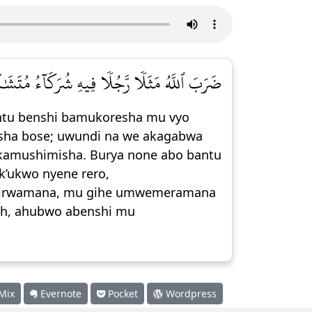
ضَرَبَ ٱللَّهُ مَثَلٗا رَّجُلٗا فِيهِ شُرَكَآءُ مُتَشَٰك]
antu benshi bamukoresha mu vyo
ha bose; uwundi na we akagabwa
kamushimisha. Burya none abo bantu
’ukwo nyene rero,
igirwamana, mu gihe umwemeramana
lah, ahubwo abenshi mu
Mix
Evernote
Pocket
Wordpress