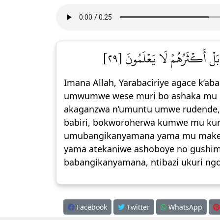
بَلۡ أَكۡثَرُهُمۡ لَا يَعۡلَمُونَ [٢٩
Imana Allah, Yarabaciriye agace k’
umwumwe wese muri bo ashaka mu m
akaganzwa n’umuntu umwe rudende, 
babiri, bokworoherwa kumwe mu kura
umubangikanyamana yama mu maken
yama atekaniwe ashoboye no gushimis
babangikanyamana, ntibazi ukuri ngo
Facebook
Twitter
WhatsApp