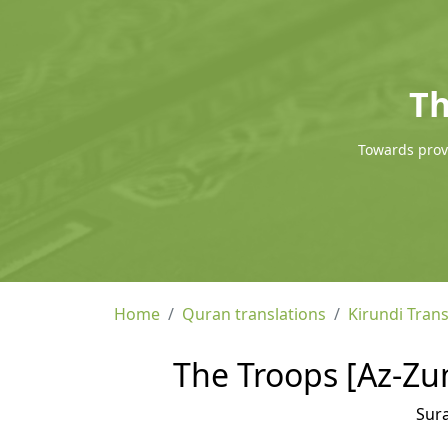
Th
Towards provi
Home
Quran translations
Kirundi Trans
The Troops [Az-Zum
Sur