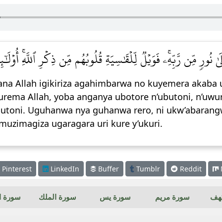
 نُورٖ مِّن رَّبِّهِۦۚ فَوَيۡلٞ لِّلۡقَٰسِيَةِ قُلُوبُهُم مِّن ذِكۡرِ ٱللَّهِۚ أُوْلَٰ
ana Allah igikiriza agahimbarwa no kuyemera akab
rema Allah, yoba anganya ubotore n’ubutoni, n’uwu
utoni. Uguhanwa nya guhanwa rero, ni ukw’abarangw
 muzimagiza ugaragara uri kure y’ukuri.
Pinterest
LinkedIn
Buffer
Tumblr
Reddit
كهف
سورة مريم
سورة يس
سورة الملك
سورة ال