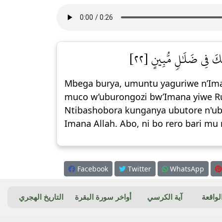
ٓئِكَ فِي ضَلَٰلٖ مُّبِينٍ [٢٢
Mbega burya, umuntu yaguriwe n’Im
muco w’uburongozi bw’Imana yiwe Ru
Ntibashobora kunganya ubutore n'ub
Imana Allah. Abo, ni bo rero bari mu
Facebook
Twitter
WhatsApp
واقعة
آية الكرسي
أواخر سورة البقرة
التاريخ الهجري