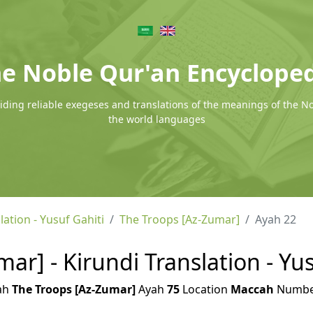
e Noble Qur'an Encyclope
ding reliable exegeses and translations of the meanings of the N
the world languages
lation - Yusuf Gahiti
The Troops [Az-Zumar]
Ayah 22
ar] - Kirundi Translation - Yus
ah
The Troops [Az-Zumar]
Ayah
75
Location
Maccah
Numb