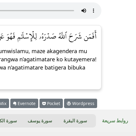
أَفَمَن شَرَحَ ٱللَّهُ صَدۡرَهُۥ لِلۡإِسۡلَٰمِ فَهُوَ عَلَىٰ]
a umwislamu, maze akagendera mu
rangwa n’agatimatare ko kutayemera!
a n’agatimatare batigera bibuka
Mix
Evernote
Pocket
Wordpress
روابط سريعة
سورة البقرة
سورة يوسف
سورة ال