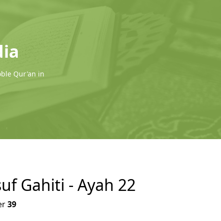
dia
oble Qur'an in
uf Gahiti - Ayah 22
er
39