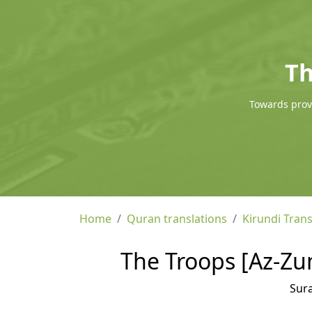
Th
Towards provi
Home
Quran translations
Kirundi Trans
The Troops [Az-Zum
Sur