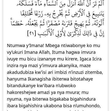
أَلَمۡ تَرَ أَنَّ ٱللَّهَ أَنزَلَ مِنَ ٱلسَّمَآءِ مَآءٗ فَسَلَكَهُۥ
يَنَٰبِيعَ فِي ٱلۡأَرۡضِ ثُمَّ يُخۡرِجُ بِهِۦ زَرۡعٗا مُّخۡتَلِفًا
أَلۡوَٰنُهُۥ ثُمَّ يَهِيجُ فَتَرَىٰهُ مُصۡفَرّٗا ثُمَّ يَجۡعَلُهُۥ حُطَٰمًاۚ
إِنَّ فِي ذَٰلِكَ لَذِكۡرَىٰ لِأُوْلِي ٱلۡأَلۡبَٰبِ [٢١]
Ntumwa y’Imana! Mbega ntiwabonye ko mu
vy’ukuri Imana Allah, Ituma hagwa imvura
ivuye mu bicu izananye mu kirere, Igaca Icira
inzira nya mazi y’imvura akanyika, maze
akadudubiza kw’isi ari imbizi n’inzuzi zitemba,
hanyuma Ikanagisha ibiterwa bitotahaye
bitandukanye kw’ibara n’ubwoko
hakoreshejwe amazi ya nya mvura; mu
nyuma, nya biterwa bigakaba bigahindura
ibara bigahishira ukabona bisa n’umuhondo,