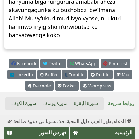
hanyuma bigahungurura amababi aheza
akavungagurika ku bushobozi bw’Imana
Allah! Mu vy’ukuri muri ivyo vyose, ni ukuri
harimwo inyigisho n’urwibutso ku
banyabwenge koko.
Facebook
Twitter
WhatsApp
Pinterest
LinkedIn
Buffer
Tumblr
Reddit
Mix
Evernote
Pocket
Wordpress
روابط سريعة
سورة البقرة
سورة يوسف
سورة الكهف
سور
💖 الدعاء بظهر الغيب دليل المحبة، فلا تنسونا من دعوة صالحة 🌿
الرئيسية
فهرس السور