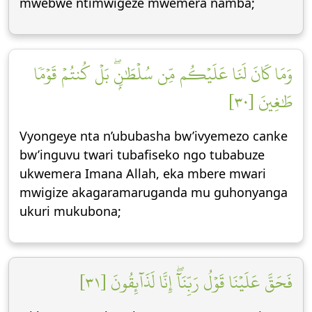
mwebwe ntimwigeze mwemera namba;
وَمَا كَانَ لَنَا عَلَيۡكُم مِّن سُلۡطَٰنِۭۖ بَلۡ كُنتُمۡ قَوۡمٗا
طَٰغِينَ [٣٠]
Vyongeye nta n’ububasha bw’ivyemezo canke
bw’inguvu twari tubafiseko ngo tubabuze
ukwemera Imana Allah, eka mbere mwari
mwigize akagaramaruganda mu guhonyanga
ukuri mukubona;
فَحَقَّ عَلَيۡنَا قَوۡلُ رَبِّنَآۖ إِنَّا لَذَآئِقُونَ [٣١]