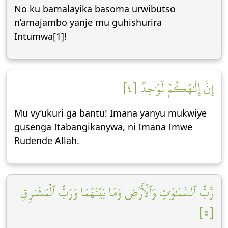
No ku bamalayika basoma urwibutso
n’amajambo yanje mu guhishurira
Intumwa[1]!
إِنَّ إِلَٰهَكُمۡ لَوَٰحِدٞ [٤]
Mu vy’ukuri ga bantu! Imana yanyu mukwiye
gusenga Itabangikanywa, ni Imana Imwe
Rudende Allah.
رَّبُّ ٱلسَّمَٰوَٰتِ وَٱلۡأَرۡضِ وَمَا بَيۡنَهُمَا وَرَبُّ ٱلۡمَشَٰرِقِ
[٥]