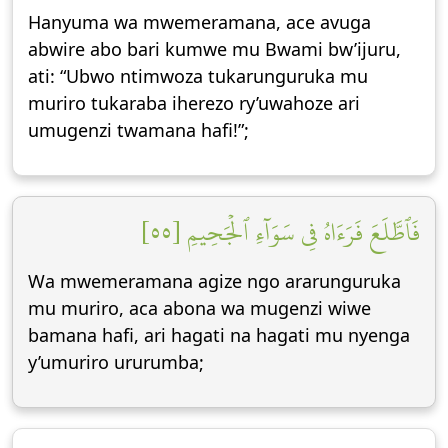
Hanyuma wa mwemeramana, ace avuga
abwire abo bari kumwe mu Bwami bw’ijuru,
ati: “Ubwo ntimwoza tukarunguruka mu
muriro tukaraba iherezo ry’uwahoze ari
umugenzi twamana hafi!”;
فَٱطَّلَعَ فَرَءَاهُ فِي سَوَآءِ ٱلۡجَحِيمِ [٥٥]
Wa mwemeramana agize ngo ararunguruka
mu muriro, aca abona wa mugenzi wiwe
bamana hafi, ari hagati na hagati mu nyenga
y’umuriro ururumba;