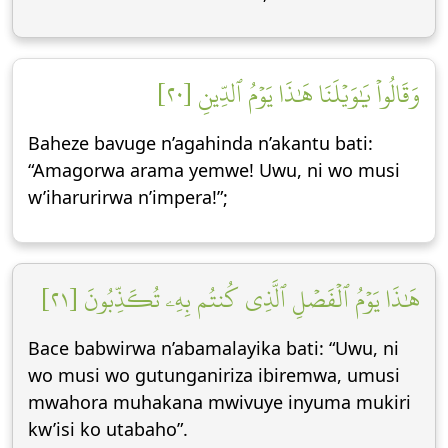
وَقَالُواْ يَٰوَيۡلَنَا هَٰذَا يَوۡمُ ٱلدِّينِ [٢٠]
Baheze bavuge n’agahinda n’akantu bati:
“Amagorwa arama yemwe! Uwu, ni wo musi
w’iharurirwa n’impera!”;
هَٰذَا يَوۡمُ ٱلۡفَصۡلِ ٱلَّذِي كُنتُم بِهِۦ تُكَذِّبُونَ [٢١]
Bace babwirwa n’abamalayika bati: “Uwu, ni
wo musi wo gutunganiriza ibiremwa, umusi
mwahora muhakana mwivuye inyuma mukiri
kw’isi ko utabaho”.