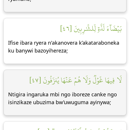
بَيۡضَآءَ لَذَّةٖ لِّلشَّٰرِبِينَ [٤٦]
Ifise ibara ryera n'akanovera k’akataraboneka
ku banywi bazoyihereza;
لَا فِيهَا غَوۡلٞ وَلَا هُمۡ عَنۡهَا يُنزَفُونَ [٤٧]
Ntigira ingaruka mbi ngo iboreze canke ngo
isinzikaze ubuzima bw’uwuguma ayinywa;