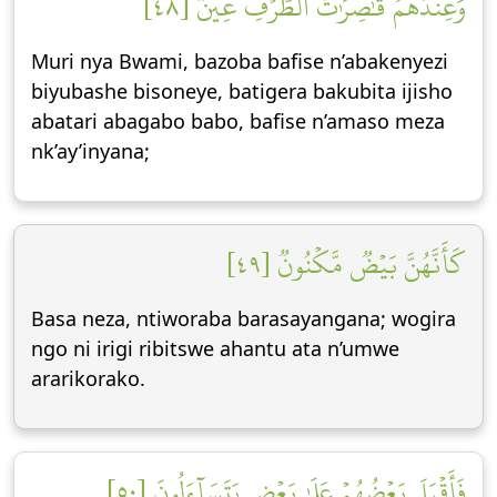
وَعِندَهُمۡ قَٰصِرَٰتُ ٱلطَّرۡفِ عِينٞ [٤٨]
Muri nya Bwami, bazoba bafise n’abakenyezi
biyubashe bisoneye, batigera bakubita ijisho
abatari abagabo babo, bafise n’amaso meza
nk’ay’inyana;
كَأَنَّهُنَّ بَيۡضٞ مَّكۡنُونٞ [٤٩]
Basa neza, ntiworaba barasayangana; wogira
ngo ni irigi ribitswe ahantu ata n’umwe
ararikorako.
فَأَقۡبَلَ بَعۡضُهُمۡ عَلَىٰ بَعۡضٖ يَتَسَآءَلُونَ [٥٠]