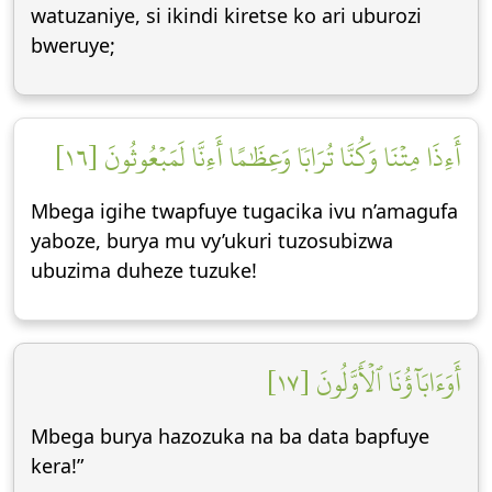
watuzaniye, si ikindi kiretse ko ari uburozi
bweruye;
أَءِذَا مِتۡنَا وَكُنَّا تُرَابٗا وَعِظَٰمًا أَءِنَّا لَمَبۡعُوثُونَ [١٦]
Mbega igihe twapfuye tugacika ivu n’amagufa
yaboze, burya mu vy’ukuri tuzosubizwa
ubuzima duheze tuzuke!
أَوَءَابَآؤُنَا ٱلۡأَوَّلُونَ [١٧]
Mbega burya hazozuka na ba data bapfuye
kera!”