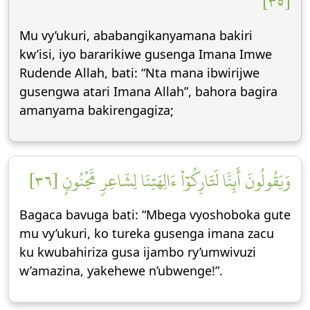
[٣٥]
Mu vy’ukuri, ababangikanyamana bakiri
kw’isi, iyo bararikiwe gusenga Imana Imwe
Rudende Allah, bati: “Nta mana ibwirijwe
gusengwa atari Imana Allah”, bahora bagira
amanyama bakirengagiza;
وَيَقُولُونَ أَئِنَّا لَتَارِكُوٓاْ ءَالِهَتِنَا لِشَاعِرٖ مَّجۡنُونِۭ [٣٦]
Bagaca bavuga bati: “Mbega vyoshoboka gute
mu vy’ukuri, ko tureka gusenga imana zacu
ku kwubahiriza gusa ijambo ry’umwivuzi
w’amazina, yakehewe n’ubwenge!”.