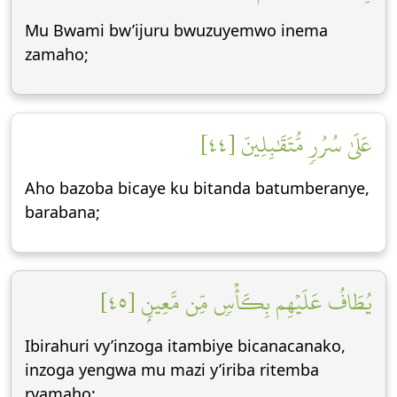
Mu Bwami bw’ijuru bwuzuyemwo inema
zamaho;
عَلَىٰ سُرُرٖ مُّتَقَٰبِلِينَ [٤٤]
Aho bazoba bicaye ku bitanda batumberanye,
barabana;
يُطَافُ عَلَيۡهِم بِكَأۡسٖ مِّن مَّعِينِۭ [٤٥]
Ibirahuri vy’inzoga itambiye bicanacanako,
inzoga yengwa mu mazi y’iriba ritemba
ryamaho;