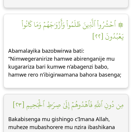
۞ ٱحۡشُرُواْ ٱلَّذِينَ ظَلَمُواْ وَأَزۡوَٰجَهُمۡ وَمَا كَانُواْ
يَعۡبُدُونَ [٢٢]
Abamalayika bazobwirwa bati:
“Nimwegeranirize hamwe abirenganije mu
kugarariza bari kumwe n’abagenzi babo,
hamwe rero n’ibigirwamana bahora basenga;
مِن دُونِ ٱللَّهِ فَٱهۡدُوهُمۡ إِلَىٰ صِرَٰطِ ٱلۡجَحِيمِ [٢٣]
Bakabisenga mu gishingo c’Imana Allah,
muheze mubashorere mu nzira ibashikana