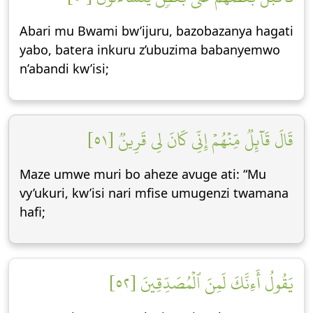
Abari mu Bwami bw’ijuru, bazobazanya hagati
yabo, batera inkuru z’ubuzima babanyemwo
n’abandi kw’isi;
قَالَ قَآئِلٞ مِّنۡهُمۡ إِنِّي كَانَ لِي قَرِينٞ [٥١]
Maze umwe muri bo aheze avuge ati: “Mu
vy’ukuri, kw’isi nari mfise umugenzi twamana
hafi;
يَقُولُ أَءِنَّكَ لَمِنَ ٱلۡمُصَدِّقِينَ [٥٢]