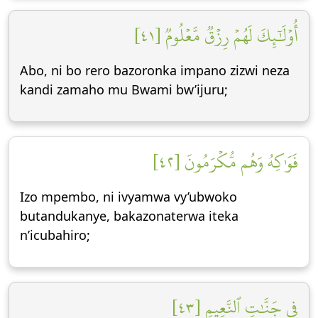
أُوْلَٰٓئِكَ لَهُمۡ رِزۡقٞ مَّعۡلُومٞ [٤١]
Abo, ni bo rero bazoronka impano zizwi neza
kandi zamaho mu Bwami bw’ijuru;
فَوَٰكِهُ وَهُم مُّكۡرَمُونَ [٤٢]
Izo mpembo, ni ivyamwa vy’ubwoko
butandukanye, bakazonaterwa iteka
n’icubahiro;
فِي جَنَّٰتِ ٱلنَّعِيمِ [٤٣]