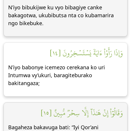
N’iyo bibukijwe ku vyo bibagiye canke
bakagotwa, ukubibutsa nta co kubamarira
ngo bikebuke.
وَإِذَا رَأَوۡاْ ءَايَةٗ يَسۡتَسۡخِرُونَ [١٤]
N’iyo babonye icemezo cerekana ko uri
Intumwa vy’ukuri, baragiteburako
bakitangaza;
وَقَالُوٓاْ إِنۡ هَٰذَآ إِلَّا سِحۡرٞ مُّبِينٌ [١٥]
Bagaheza bakavuga bati: “Iyi Qor’ani