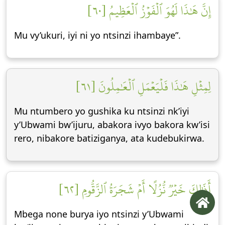
إِنَّ هَٰذَا لَهُوَ ٱلۡفَوۡزُ ٱلۡعَظِيمُ [٦٠]
Mu vy’ukuri, iyi ni yo ntsinzi ihambaye”.
لِمِثۡلِ هَٰذَا فَلۡيَعۡمَلِ ٱلۡعَٰمِلُونَ [٦١]
Mu ntumbero yo gushika ku ntsinzi nk’iyi
y’Ubwami bw’ijuru, abakora ivyo bakora kw’isi
rero, nibakore batiziganya, ata kudebukirwa.
أَذَٰلِكَ خَيۡرٞ نُّزُلًا أَمۡ شَجَرَةُ ٱلزَّقُّومِ [٦٢]
Mbega none burya iyo ntsinzi y’Ubwami