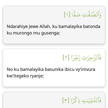
وَٱلصَّٰٓفَّٰتِ صَفّٗا [١]
Ndarahiye Jewe Allah, ku bamalayika batonda
ku murongo mu gusenga;
فَٱلزَّٰجِرَٰتِ زَجۡرٗا [٢]
No ku bamalayika basunika ibicu vy’imvura
kw’itegeko ryanje;
فَٱلتَّٰلِيَٰتِ ذِكۡرًا [٣]