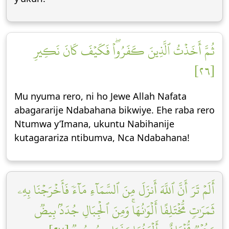
ثُمَّ أَخَذۡتُ ٱلَّذِينَ كَفَرُواْۖ فَكَيۡفَ كَانَ نَكِيرِ
[٢٦]
Mu nyuma rero, ni ho Jewe Allah Nafata
abagararije Ndabahana bikwiye. Ehe raba rero
Ntumwa y’Imana, ukuntu Nabihanije
kutagarariza ntibumva, Nca Ndabahana!
أَلَمۡ تَرَ أَنَّ ٱللَّهَ أَنزَلَ مِنَ ٱلسَّمَآءِ مَآءٗ فَأَخۡرَجۡنَا بِهِۦ
ثَمَرَٰتٖ مُّخۡتَلِفًا أَلۡوَٰنُهَاۚ وَمِنَ ٱلۡجِبَالِ جُدَدُۢ بِيضٞ