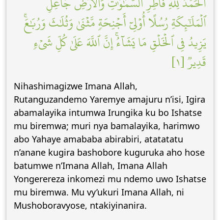
ٱلۡحَمۡدُ لِلَّهِ فَاطِرِ ٱلسَّمَٰوَٰتِ وَٱلۡأَرۡضِ جَاعِلِ
ٱلۡمَلَٰٓئِكَةِ رُسُلًا أُوْلِيٓ أَجۡنِحَةٖ مَّثۡنَىٰ وَثُلَٰثَ وَرُبَٰعَۚ
يَزِيدُ فِي ٱلۡخَلۡقِ مَا يَشَآءُۚ إِنَّ ٱللَّهَ عَلَىٰ كُلِّ شَيۡءٖ
قَدِيرٞ [١]
Nihashimagizwe Imana Allah,
Rutanguzandemo Yaremye amajuru n’isi, Igira
abamalayika intumwa Irungika ku bo Ishatse
mu biremwa; muri nya bamalayika, harimwo
abo Yahaye amababa abirabiri, atatatatu
n’anane kugira bashobore kuguruka aho hose
batumwe n’Imana Allah, Imana Allah
Yongerereza inkomezi mu ndemo uwo Ishatse
mu biremwa. Mu vy’ukuri Imana Allah, ni
Mushoboravyose, ntakiyinanira.