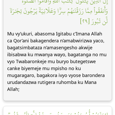
إِنَّ ٱلَّذِينَ يَتۡلُونَ كِتَٰبَ ٱللَّهِ وَأَقَامُواْ ٱلصَّلَوٰةَ
وَأَنفَقُواْ مِمَّا رَزَقۡنَٰهُمۡ سِرّٗا وَعَلَانِيَةٗ يَرۡجُونَ تِجَٰرَةٗ
لَّن تَبُورَ [٢٩]
Mu vy’ukuri, abasoma Igitabu c’Imana Allah
ca Qor’ani bakagendera n’amabwirizwa yaco,
bagatsimbataza n’amasengesho akwije
ibisabwa ku mwanya wayo, bagatanga no mu
vyo Twabaronkeje mu buryo butegetswe
canke biyemeje mu mpisho no ku
mugaragaro, bagakora ivyo vyose barondera
urudandazwa rutigera ruhomba ku Mana
Allah;