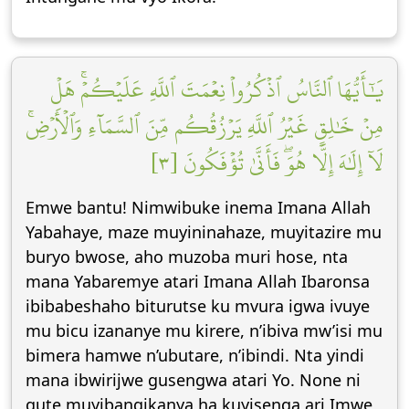
يَٰٓأَيُّهَا ٱلنَّاسُ ٱذۡكُرُواْ نِعۡمَتَ ٱللَّهِ عَلَيۡكُمۡۚ هَلۡ
مِنۡ خَٰلِقٍ غَيۡرُ ٱللَّهِ يَرۡزُقُكُم مِّنَ ٱلسَّمَآءِ وَٱلۡأَرۡضِۚ
لَآ إِلَٰهَ إِلَّا هُوَۖ فَأَنَّىٰ تُؤۡفَكُونَ [٣]
Emwe bantu! Nimwibuke inema Imana Allah
Yabahaye, maze muyininahaze, muyitazire mu
buryo bwose, aho muzoba muri hose, nta
mana Yabaremye atari Imana Allah Ibaronsa
ibibabeshaho biturutse ku mvura igwa ivuye
mu bicu izananye mu kirere, n’ibiva mw’isi mu
bimera hamwe n’ubutare, n’ibindi. Nta yindi
mana ibwirijwe gusengwa atari Yo. None ni
gute muyibangikanya ha kuyisenga ari Imwe