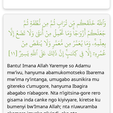
وَٱللَّهُ خَلَقَكُم مِّن تُرَابٖ ثُمَّ مِن نُّطۡفَةٖ ثُمَّ
جَعَلَكُمۡ أَزۡوَٰجٗاۚ وَمَا تَحۡمِلُ مِنۡ أُنثَىٰ وَلَا تَضَعُ إِلَّا
بِعِلۡمِهِۦۚ وَمَا يُعَمَّرُ مِن مُّعَمَّرٖ وَلَا يُنقَصُ مِنۡ
عُمُرِهِۦٓ إِلَّا فِي كِتَٰبٍۚ إِنَّ ذَٰلِكَ عَلَى ٱللَّهِ يَسِيرٞ [١١]
Bantu! Imana Allah Yaremye so Adamu
mw’ivu, hanyuma abamukomotseko Ibarema
mw’ima ry’intanga, umugabo asunikira mu
gitereko c’umugore, hanyuma Ibagira
abagabo n’abagore. Nta n’igitsina-gore rero
gisama inda canke ngo kiyivyare, kiretse ku
bumenyi bw’Imana Allah; nta n’uwuramba