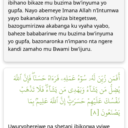
ibihano bikaze mu buzima bw’inyuma yo
gupfa. Nayo abemeye Imana Allah n’Intumwa
yayo bakanakora n’ivyiza bitegetswe,
bazogumirizwa akabanga ku vyaha vyabo,
baheze bababarirwe mu buzima bw’inyuma
yo gupfa, bazonaronka n’impano nta ngere
kandi zamaho mu Bwami bw’ijuru.
أَفَمَن زُيِّنَ لَهُۥ سُوٓءُ عَمَلِهِۦ فَرَءَاهُ حَسَنٗاۖ فَإِنَّ ٱللَّهَ
يُضِلُّ مَن يَشَآءُ وَيَهۡدِي مَن يَشَآءُۖ فَلَا تَذۡهَبۡ
نَفۡسُكَ عَلَيۡهِمۡ حَسَرَٰتٍۚ إِنَّ ٱللَّهَ عَلِيمُۢ بِمَا
يَصۡنَعُونَ [٨]
Uwuryoherejwe na shetani ibikorwa vyiwe