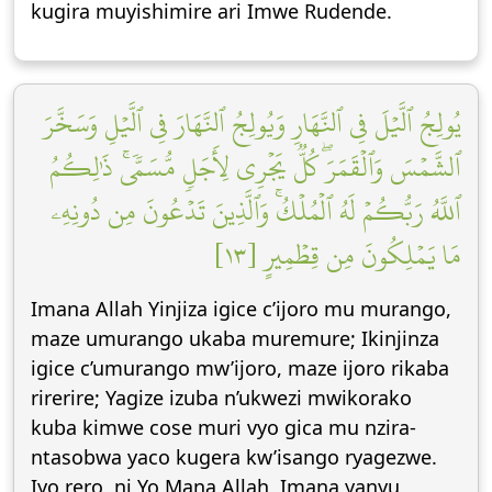
kugira muyishimire ari Imwe Rudende.
يُولِجُ ٱلَّيۡلَ فِي ٱلنَّهَارِ وَيُولِجُ ٱلنَّهَارَ فِي ٱلَّيۡلِ وَسَخَّرَ
ٱلشَّمۡسَ وَٱلۡقَمَرَۖ كُلّٞ يَجۡرِي لِأَجَلٖ مُّسَمّٗىۚ ذَٰلِكُمُ
ٱللَّهُ رَبُّكُمۡ لَهُ ٱلۡمُلۡكُۚ وَٱلَّذِينَ تَدۡعُونَ مِن دُونِهِۦ
مَا يَمۡلِكُونَ مِن قِطۡمِيرٍ [١٣]
Imana Allah Yinjiza igice c’ijoro mu murango,
maze umurango ukaba muremure; Ikinjinza
igice c’umurango mw’ijoro, maze ijoro rikaba
rirerire; Yagize izuba n’ukwezi mwikorako
kuba kimwe cose muri vyo gica mu nzira-
ntasobwa yaco kugera kw’isango ryagezwe.
Iyo rero, ni Yo Mana Allah, Imana yanyu