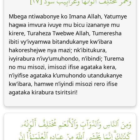
وَحُمۡرٞ مُّخۡتَلِفٌ أَلۡوَٰنُهَا وَغَرَابِيبُ سُودٞ [٢٧]
Mbega ntiwabonye ko Imana Allah, Yatumye
hagwa imvura ivuye mu bicu izananye mu
kirere, Turaheza Twebwe Allah, Tumeresha
ibiti vy’ivyamwa bitandukanye kw’ibara
hakoreshejwe nya mazi; nk’ibitukura,
ivyirabura n’ivy’umuhondo, n’ibindi; Turema
no mu misozi, imisozi ifise agataka kera,
n’iyifise agataka k’umuhondo utandukanye
kw’ibara, hamwe n’iyindi misozi rero ifise
agataka kirabura tsiritsiri!
وَمِنَ ٱلنَّاسِ وَٱلدَّوَآبِّ وَٱلۡأَنۡعَٰمِ مُخۡتَلِفٌ أَلۡوَٰنُهُۥ
كَذَٰلِكَۗ إِنَّمَا يَخۡشَى ٱللَّهَ مِنۡ عِبَادِهِ ٱلۡعُلَمَٰٓؤُاْۗ إِنَّ