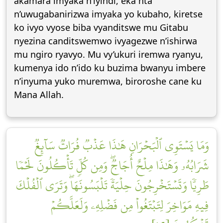
akamara imyaka n’iyindi, eka nta
n’uwugabanirizwa imyaka yo kubaho, kiretse
ko ivyo vyose biba vyanditswe mu Gitabu
nyezina canditswemwo ivyagezwe n’ishirwa
mu ngiro ryavyo. Mu vy’ukuri iremwa ryanyu,
kumenya ido n’ido ku buzima bwanyu imbere
n’inyuma yuko muremwa, biroroshe cane ku
Mana Allah.
وَمَا يَسۡتَوِي ٱلۡبَحۡرَانِ هَٰذَا عَذۡبٞ فُرَاتٞ سَآئِغٞ
شَرَابُهُۥ وَهَٰذَا مِلۡحٌ أُجَاجٞۖ وَمِن كُلّٖ تَأۡكُلُونَ لَحۡمٗا
طَرِيّٗا وَتَسۡتَخۡرِجُونَ حِلۡيَةٗ تَلۡبَسُونَهَاۖ وَتَرَى ٱلۡفُلۡكَ
فِيهِ مَوَاخِرَ لِتَبۡتَغُواْ مِن فَضۡلِهِۦ وَلَعَلَّكُمۡ