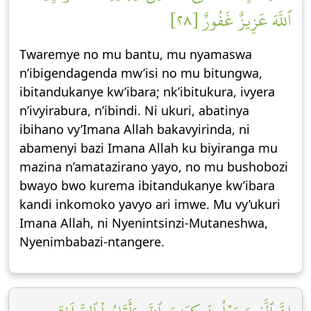
ٱللَّهَ عَزِيزٌ غَفُورٌ [٢٨]
Twaremye no mu bantu, mu nyamaswa
n’ibigendagenda mw’isi no mu bitungwa,
ibitandukanye kw’ibara; nk’ibitukura, ivyera
n’ivyirabura, n’ibindi. Ni ukuri, abatinya
ibihano vy’Imana Allah bakavyirinda, ni
abamenyi bazi Imana Allah ku biyiranga mu
mazina n’amatazirano yayo, no mu bushobozi
bwayo bwo kurema ibitandukanye kw’ibara
kandi inkomoko yavyo ari imwe. Mu vy’ukuri
Imana Allah, ni Nyenintsinzi-Mutaneshwa,
Nyenimbabazi-ntangere.