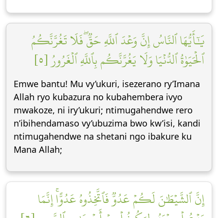
يَٰٓأَيُّهَا ٱلنَّاسُ إِنَّ وَعۡدَ ٱللَّهِ حَقّٞۖ فَلَا تَغُرَّنَّكُمُ
ٱلۡحَيَوٰةُ ٱلدُّنۡيَا وَلَا يَغُرَّنَّكُم بِٱللَّهِ ٱلۡغَرُورُ [٥]
Emwe bantu! Mu vy’ukuri, isezerano ry’Imana
Allah ryo kubazura no kubahembera ivyo
mwakoze, ni iry’ukuri; ntimugahendwe rero
n’ibihendamaso vy’ubuzima bwo kw’isi, kandi
ntimugahendwe na shetani ngo ibakure ku
Mana Allah;
إِنَّ ٱلشَّيۡطَٰنَ لَكُمۡ عَدُوّٞ فَٱتَّخِذُوهُ عَدُوًّاۚ إِنَّمَا