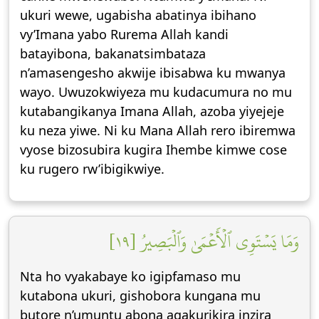
ukuri wewe, ugabisha abatinya ibihano
vy’Imana yabo Rurema Allah kandi
batayibona, bakanatsimbataza
n’amasengesho akwije ibisabwa ku mwanya
wayo. Uwuzokwiyeza mu kudacumura no mu
kutabangikanya Imana Allah, azoba yiyejeje
ku neza yiwe. Ni ku Mana Allah rero ibiremwa
vyose bizosubira kugira Ihembe kimwe cose
ku rugero rw’ibigikwiye.
وَمَا يَسۡتَوِي ٱلۡأَعۡمَىٰ وَٱلۡبَصِيرُ [١٩]
Nta ho vyakabaye ko igipfamaso mu
kutabona ukuri, gishobora kungana mu
butore n’umuntu abona agakurikira inzira