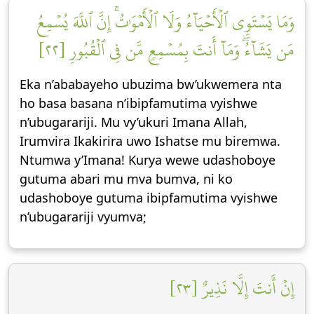
وَمَا يَسۡتَوِي ٱلۡأَحۡيَآءُ وَلَا ٱلۡأَمۡوَٰتُۚ إِنَّ ٱللَّهَ يُسۡمِعُ
مَن يَشَآءُۖ وَمَآ أَنتَ بِمُسۡمِعٖ مَّن فِي ٱلۡقُبُورِ [٢٢]
Eka n’ababayeho ubuzima bw’ukwemera nta
ho basa basana n’ibipfamutima vyishwe
n’ubugarariji. Mu vy’ukuri Imana Allah,
Irumvira Ikakirira uwo Ishatse mu biremwa.
Ntumwa y’Imana! Kurya wewe udashoboye
gutuma abari mu mva bumva, ni ko
udashoboye gutuma ibipfamutima vyishwe
n’ubugarariji vyumva;
إِنۡ أَنتَ إِلَّا نَذِيرٌ [٢٣]