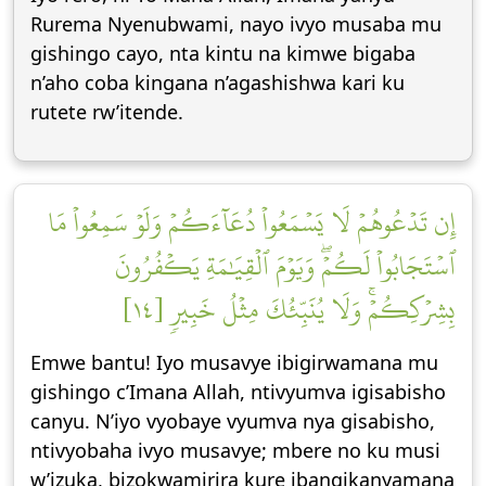
Rurema Nyenubwami, nayo ivyo musaba mu
gishingo cayo, nta kintu na kimwe bigaba
n’aho coba kingana n’agashishwa kari ku
rutete rw’itende.
إِن تَدۡعُوهُمۡ لَا يَسۡمَعُواْ دُعَآءَكُمۡ وَلَوۡ سَمِعُواْ مَا
ٱسۡتَجَابُواْ لَكُمۡۖ وَيَوۡمَ ٱلۡقِيَٰمَةِ يَكۡفُرُونَ
بِشِرۡكِكُمۡۚ وَلَا يُنَبِّئُكَ مِثۡلُ خَبِيرٖ [١٤]
Emwe bantu! Iyo musavye ibigirwamana mu
gishingo c’Imana Allah, ntivyumva igisabisho
canyu. N’iyo vyobaye vyumva nya gisabisho,
ntivyobaha ivyo musavye; mbere no ku musi
w’izuka, bizokwamirira kure ibangikanyamana