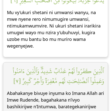
يَدۡعُواْ حِزۡبَهُۥ لِيَكُونُواْ مِنۡ أَصۡحَٰبِ ٱلسَّعِيرِ [٦]
Mu vy’ukuri shetani ni umwansi wanyu, na
mwe nyene rero nimumugire umwansi,
ntimukamwumvire. Ni ukuri shetani irarikira
umugwi wayo mu nzira y’ubuhuvyi, kugira
uzobe mu bantu bo mu muriro wama
wegenyejwe.
ٱلَّذِينَ كَفَرُواْ لَهُمۡ عَذَابٞ شَدِيدٞۖ وَٱلَّذِينَ ءَامَنُواْ
وَعَمِلُواْ ٱلصَّٰلِحَٰتِ لَهُم مَّغۡفِرَةٞ وَأَجۡرٞ كَبِيرٌ [٧]
Abahakanye bivuye inyuma ko Imana Allah ari
Imwe Rudende, bagahakana n’ivyo
bashikirijwe n’Intumwa, barategekanirijwe