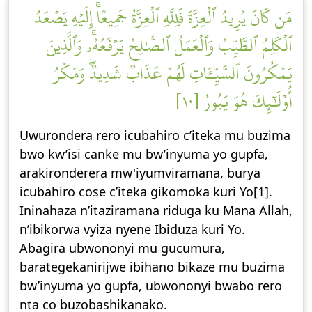
مَن كَانَ يُرِيدُ ٱلۡعِزَّةَ فَلِلَّهِ ٱلۡعِزَّةُ جَمِيعًاۚ إِلَيۡهِ يَصۡعَدُ
ٱلۡكَلِمُ ٱلطَّيِّبُ وَٱلۡعَمَلُ ٱلصَّٰلِحُ يَرۡفَعُهُۥۚ وَٱلَّذِينَ
يَمۡكُرُونَ ٱلسَّيِّـَٔاتِ لَهُمۡ عَذَابٞ شَدِيدٞۖ وَمَكۡرُ
أُوْلَٰٓئِكَ هُوَ يَبُورُ [١٠]
Uwurondera rero icubahiro c’iteka mu buzima
bwo kw’isi canke mu bw’inyuma yo gupfa,
arakironderera mw'iyumviramana, burya
icubahiro cose c’iteka gikomoka kuri Yo[1].
Ininahaza n’itaziramana riduga ku Mana Allah,
n’ibikorwa vyiza nyene Ibiduza kuri Yo.
Abagira ubwononyi mu gucumura,
barategekanirijwe ibihano bikaze mu buzima
bw’inyuma yo gupfa, ubwononyi bwabo rero
nta co buzobashikanako.