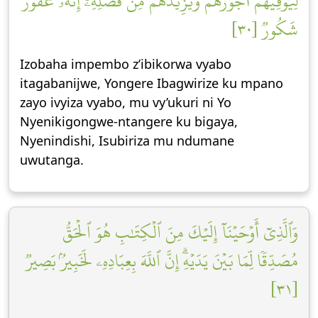
لِيُوَفِّيَهُمۡ أُجُورَهُمۡ وَيَزِيدَهُم مِّن فَضۡلِهِۦٓۚ إِنَّهُۥ غَفُورٞ
شَكُورٞ [٣٠]
Izobaha impembo z’ibikorwa vyabo
itagabanijwe, Yongere Ibagwirize ku mpano
zayo ivyiza vyabo, mu vy’ukuri ni Yo
Nyenikigongwe-ntangere ku bigaya,
Nyenindishi, Isubiriza mu ndumane
uwutanga.
وَٱلَّذِيٓ أَوۡحَيۡنَآ إِلَيۡكَ مِنَ ٱلۡكِتَٰبِ هُوَ ٱلۡحَقُّ
مُصَدِّقٗا لِّمَا بَيۡنَ يَدَيۡهِۗ إِنَّ ٱللَّهَ بِعِبَادِهِۦ لَخَبِيرُۢ بَصِيرٞ
[٣١]