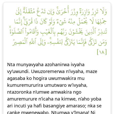
وَلَا تَزِرُ وَازِرَةٞ وِزۡرَ أُخۡرَىٰۚ وَإِن تَدۡعُ مُثۡقَلَةٌ إِلَىٰ
حِمۡلِهَا لَا يُحۡمَلۡ مِنۡهُ شَيۡءٞ وَلَوۡ كَانَ ذَا قُرۡبَىٰٓۗ إِنَّمَا
تُنذِرُ ٱلَّذِينَ يَخۡشَوۡنَ رَبَّهُم بِٱلۡغَيۡبِ وَأَقَامُواْ ٱلصَّلَوٰةَۚ
وَمَن تَزَكَّىٰ فَإِنَّمَا يَتَزَكَّىٰ لِنَفۡسِهِۦۚ وَإِلَى ٱللَّهِ ٱلۡمَصِيرُ
[١٨]
Nta munyavyaha azohanirwa ivyaha
vy’uwundi. Uwuzoremerwa n’ivyaha, maze
agasaba ko hogira uwumwakira mu
kumuremururira umutwaro w’ivyaha,
ntazoronka n’umwe amwakira ngo
amuremurure n’icaha na kimwe, n’aho yoba
ari incuti ya hafi basangiye amaraso; nka se
canke mwenewabo. Ntumwa y’Imana! Ni