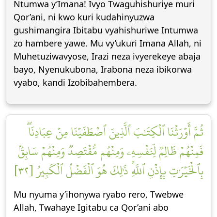
Ntumwa y’Imana! Ivyo Twaguhishuriye muri
Qor’ani, ni kwo kuri kudahinyuzwa
gushimangira Ibitabu vyahishuriwe Intumwa
zo hambere yawe. Mu vy’ukuri Imana Allah, ni
Muhetuziwavyose, Irazi neza ivyerekeye abaja
bayo, Nyenukubona, Irabona neza ibikorwa
vyabo, kandi Izobibahembera.
ثُمَّ أَوۡرَثۡنَا ٱلۡكِتَٰبَ ٱلَّذِينَ ٱصۡطَفَيۡنَا مِنۡ عِبَادِنَاۖ
فَمِنۡهُمۡ ظَالِمٞ لِّنَفۡسِهِۦ وَمِنۡهُم مُّقۡتَصِدٞ وَمِنۡهُمۡ سَابِقُۢ
بِٱلۡخَيۡرَٰتِ بِإِذۡنِ ٱللَّهِۚ ذَٰلِكَ هُوَ ٱلۡفَضۡلُ ٱلۡكَبِيرُ [٣٢]
Mu nyuma y’ihonywa ryabo rero, Twebwe
Allah, Twahaye Igitabu ca Qor’ani abo