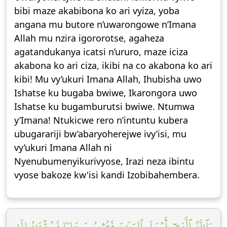
bibi maze akabibona ko ari vyiza, yoba
angana mu butore n’uwarongowe n’Imana
Allah mu nzira igororotse, agaheza
agatandukanya icatsi n’ururo, maze iciza
akabona ko ari ciza, ikibi na co akabona ko ari
kibi! Mu vy’ukuri Imana Allah, Ihubisha uwo
Ishatse ku bugaba bwiwe, Ikarongora uwo
Ishatse ku bugamburutsi bwiwe. Ntumwa
y’Imana! Ntukicwe rero n’intuntu kubera
ubugarariji bw’abaryoherejwe ivy’isi, mu
vy’ukuri Imana Allah ni
Nyenubumenyikurivyose, Irazi neza ibintu
vyose bakoze kw'isi kandi Izobibahembera.
وَٱللَّهُ ٱلَّذِيٓ أَرۡسَلَ ٱلرِّيَٰحَ فَتُثِيرُ سَحَابٗا فَسُقۡنَٰهُ إِلَىٰ