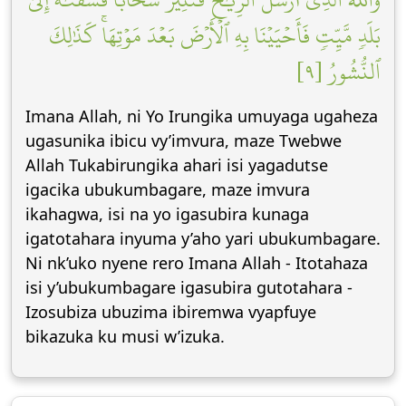
بَلَدٖ مَّيِّتٖ فَأَحۡيَيۡنَا بِهِ ٱلۡأَرۡضَ بَعۡدَ مَوۡتِهَاۚ كَذَٰلِكَ
ٱلنُّشُورُ [٩]
Imana Allah, ni Yo Irungika umuyaga ugaheza
ugasunika ibicu vy’imvura, maze Twebwe
Allah Tukabirungika ahari isi yagadutse
igacika ubukumbagare, maze imvura
ikahagwa, isi na yo igasubira kunaga
igatotahara inyuma y’aho yari ubukumbagare.
Ni nk’uko nyene rero Imana Allah - Itotahaza
isi y’ubukumbagare igasubira gutotahara -
Izosubiza ubuzima ibiremwa vyapfuye
bikazuka ku musi w’izuka.