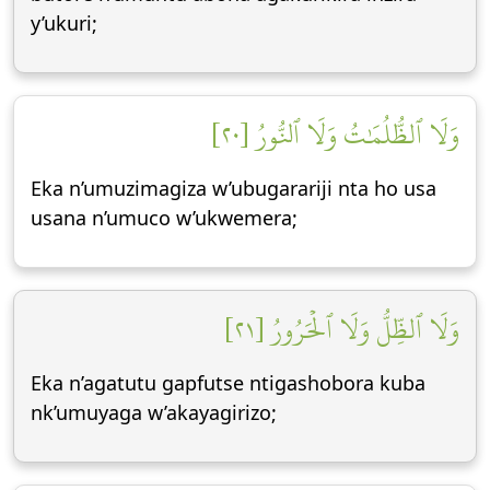
y’ukuri;
وَلَا ٱلظُّلُمَٰتُ وَلَا ٱلنُّورُ [٢٠]
Eka n’umuzimagiza w’ubugarariji nta ho usa
usana n’umuco w’ukwemera;
وَلَا ٱلظِّلُّ وَلَا ٱلۡحَرُورُ [٢١]
Eka n’agatutu gapfutse ntigashobora kuba
nk’umuyaga w’akayagirizo;