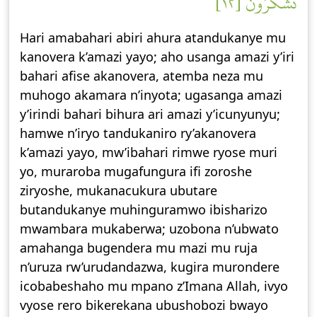
تَشۡكُرُونَ [١٢]
Hari amabahari abiri ahura atandukanye mu
kanovera k’amazi yayo; aho usanga amazi y’iri
bahari afise akanovera, atemba neza mu
muhogo akamara n’inyota; ugasanga amazi
y’irindi bahari bihura ari amazi y’icunyunyu;
hamwe n’iryo tandukaniro ry’akanovera
k’amazi yayo, mw’ibahari rimwe ryose muri
yo, muraroba mugafungura ifi zoroshe
ziryoshe, mukanacukura ubutare
butandukanye muhinguramwo ibisharizo
mwambara mukaberwa; uzobona n’ubwato
amahanga bugendera mu mazi mu ruja
n’uruza rw’urudandazwa, kugira murondere
icobabeshaho mu mpano z’Imana Allah, ivyo
vyose rero bikerekana ubushobozi bwayo