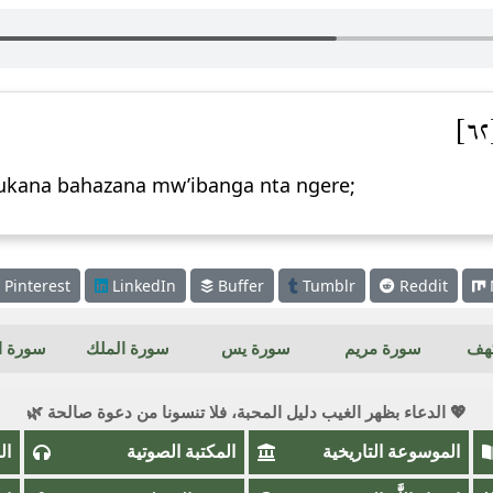
bukana bahazana mw’ibanga nta ngere;
Pinterest
LinkedIn
Buffer
Tumblr
Reddit
كهف
سورة مريم
سورة يس
سورة الملك
سورة ال
💖 الدعاء بظهر الغيب دليل المحبة، فلا تنسونا من دعوة صالحة 🌿
الموسوعة التاريخية
المكتبة الصوتية
ال