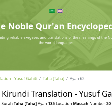
e Noble Qur'an Encyclope
ding reliable exegeses and translations of the meanings of the N
the world languages
lation - Yusuf Gahiti
Taha [Taha]
Ayah 62
 Kirundi Translation - Yusuf Ga
Surah
Taha [Taha]
Ayah
135
Location
Maccah
Number
20