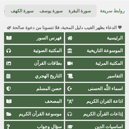
روابط سريعة
سورة البقرة
سورة يوسف
سورة الكهف
سور
💖 الدعاء بظهر الغيب دليل المحبة، فلا تنسونا من دعوة صالحة 🌿
الرئيسية
فهرس السور
الموسوعة التاريخية
المكتبة الصوتية
المكتبة المرئية
بطاقات القرآن
التفاسير
التاريخ الهجري
اسماء اللَّٰه الحسنى
حصن المسلم
اذاعة القران الكريم
المصحف
إذاعات القرآن الكريم
موسوعة القرآن الكريم
اساسيات الدين
سؤال وجواب