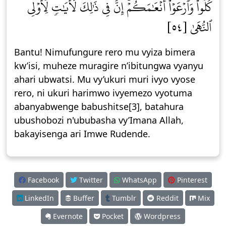
كُلُواْ وَٱرۡعَوۡاْ أَنۡعَٰمَكُمۡۚ إِنَّ فِي ذَٰلِكَ لَأٓيَٰتٖ لِّأُوْلِي
ٱلنُّهَىٰ [٥٤]
Bantu! Nimufungure rero mu vyiza bimera
kw’isi, muheze muragire n’ibitungwa vyanyu
ahari ubwatsi. Mu vy’ukuri muri ivyo vyose
rero, ni ukuri harimwo ivyemezo vyotuma
abanyabwenge babushitse[3], batahura
ubushobozi n'ububasha vy’Imana Allah,
bakayisenga ari Imwe Rudende.
Facebook
Twitter
WhatsApp
Pinterest
LinkedIn
Buffer
Tumblr
Reddit
Mix
Evernote
Pocket
Wordpress