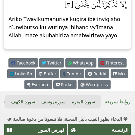
إِلَّا تَذۡكِرَةٗ لِّمَن يَخۡشَىٰ [٣]
Ariko Twayikumanuriye kugira ibe inyigisho
n’urwibutso ku wutinya ibihano vy’Imana
Allah, maze akubahiriza amabwirizwa yayo.
Facebook
Twitter
WhatsApp
Pinterest
LinkedIn
Buffer
Tumblr
Reddit
Mix
Evernote
Pocket
Wordpress
روابط سريعة
سورة البقرة
سورة يوسف
سورة الكهف
سور
💖 الدعاء بظهر الغيب دليل المحبة، فلا تنسونا من دعوة صالحة 🌿
الرئيسية
فهرس السور