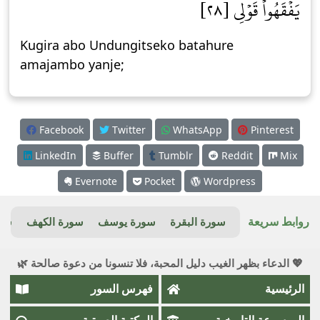
يَفۡقَهُواْ قَوۡلِي [٢٨]
Kugira abo Undungitseko batahure
amajambo yanje;
Facebook
Twitter
WhatsApp
Pinterest
LinkedIn
Buffer
Tumblr
Reddit
Mix
Evernote
Pocket
Wordpress
روابط سريعة
سورة البقرة
سورة يوسف
سورة الكهف
سور
💖 الدعاء بظهر الغيب دليل المحبة، فلا تنسونا من دعوة صالحة 🌿
الرئيسية
فهرس السور