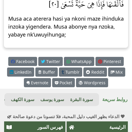
فَأَلۡقَىٰهَا فَإِذَا هِيَ حَيَّةٞ تَسۡعَىٰ [٢٠]
Musa aca aterera hasi ya nkoni maze ihinduka
inzoka yigendera. Musa abonye nya nzoka,
yabaye nk’uwuyihunga;
Facebook
Twitter
WhatsApp
Pinterest
LinkedIn
Buffer
Tumblr
Reddit
Mix
Evernote
Pocket
Wordpress
روابط سريعة
سورة البقرة
سورة يوسف
سورة الكهف
سور
💖 الدعاء بظهر الغيب دليل المحبة، فلا تنسونا من دعوة صالحة 🌿
الرئيسية
فهرس السور