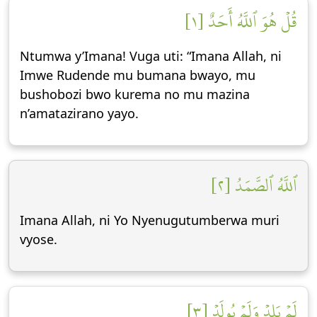
قُلۡ هُوَ ٱللَّهُ أَحَدٌ [١]
Ntumwa y’Imana! Vuga uti: “Imana Allah, ni
Imwe Rudende mu bumana bwayo, mu
bushobozi bwo kurema no mu mazina
n’amatazirano yayo.
ٱللَّهُ ٱلصَّمَدُ [٢]
Imana Allah, ni Yo Nyenugutumberwa muri
vyose.
لَمۡ يَلِدۡ وَلَمۡ يُولَدۡ [٣]