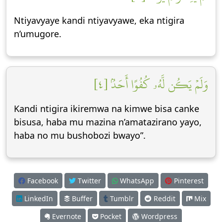
Ntiyavyaye kandi ntiyavyawe, eka ntigira
n’umugore.
وَلَمۡ يَكُن لَّهُۥ كُفُوًا أَحَدُۢ [٤]
Kandi ntigira ikiremwa na kimwe bisa canke
bisusa, haba mu mazina n’amatazirano yayo,
haba no mu bushobozi bwayo”.
Facebook
Twitter
WhatsApp
Pinterest
LinkedIn
Buffer
Tumblr
Reddit
Mix
Evernote
Pocket
Wordpress