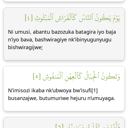
يَوۡمَ يَكُونُ ٱلنَّاسُ كَٱلۡفَرَاشِ ٱلۡمَبۡثُوثِ [٤]
Ni umusi, abantu bazozuka batagira iyo baja
n’iyo bava, bashwiragiye nk’ibinyugunyugu
bishwiragijwe;
وَتَكُونُ ٱلۡجِبَالُ كَٱلۡعِهۡنِ ٱلۡمَنفُوشِ [٥]
N’imisozi ikaba nk’ubwoya bw’isufi[1]
busanzajwe, butumuriwe hejuru n’umuyaga.
فَأَمَّا مَن ثَقُلَتۡ مَوَٰزِينُهُۥ [٦]