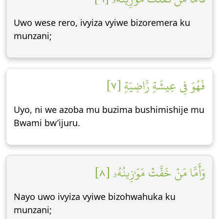
Uwo wese rero, ivyiza vyiwe bizoremera ku
munzani;
فَهُوَ فِي عِيشَةٖ رَّاضِيَةٖ [٧]
Uyo, ni we azoba mu buzima bushimishije mu
Bwami bw’ijuru.
وَأَمَّا مَنۡ خَفَّتۡ مَوَٰزِينُهُۥ [٨]
Nayo uwo ivyiza vyiwe bizohwahuka ku
munzani;