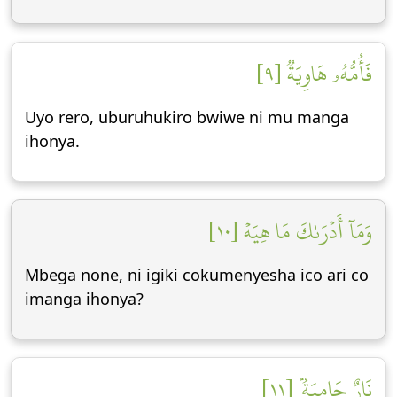
فَأُمُّهُۥ هَاوِيَةٞ [٩]
Uyo rero, uburuhukiro bwiwe ni mu manga
ihonya.
وَمَآ أَدۡرَىٰكَ مَا هِيَهۡ [١٠]
Mbega none, ni igiki cokumenyesha ico ari co
imanga ihonya?
نَارٌ حَامِيَةُۢ [١١]