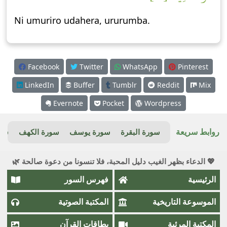
Ni umuriro udahera, ururumba.
Facebook
Twitter
WhatsApp
Pinterest
LinkedIn
Buffer
Tumblr
Reddit
Mix
Evernote
Pocket
Wordpress
روابط سريعة
سورة البقرة
سورة يوسف
سورة الكهف
سور
💖 الدعاء بظهر الغيب دليل المحبة، فلا تنسونا من دعوة صالحة 🌿
الرئيسية
فهرس السور
الموسوعة التاريخية
المكتبة الصوتية
المكتبة المرئية
بطاقات القرآن