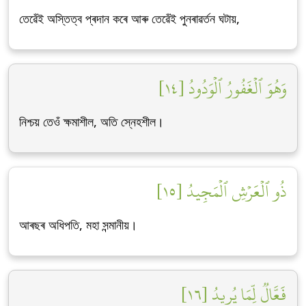
তেৱেঁই অস্তিত্ব প্ৰদান কৰে আৰু তেৱেঁই পুনৰাৱৰ্তন ঘটায়,
وَهُوَ ٱلۡغَفُورُ ٱلۡوَدُودُ [١٤]
নিশ্চয় তেওঁ ক্ষমাশীল, অতি স্নেহশীল।
ذُو ٱلۡعَرۡشِ ٱلۡمَجِيدُ [١٥]
আৰছৰ অধিপতি, মহা সন্মানীয়।
فَعَّالٞ لِّمَا يُرِيدُ [١٦]