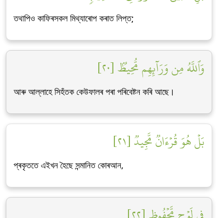
তথাপিও কাফিৰসকল মিথ্যাৰোপ কৰাত লিপ্ত;
وَٱللَّهُ مِن وَرَآئِهِم مُّحِيطُۢ [٢٠]
আৰু আল্লাহে সিহঁতক কেউফালৰ পৰা পৰিবেষ্টন কৰি আছে।
بَلۡ هُوَ قُرۡءَانٞ مَّجِيدٞ [٢١]
প্ৰকৃততে এইখন হৈছে সন্মানিত কোৰআন,
فِي لَوۡحٖ مَّحۡفُوظِۭ [٢٢]