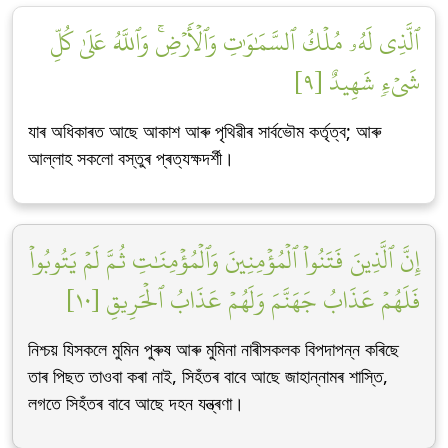
ٱلَّذِي لَهُۥ مُلۡكُ ٱلسَّمَٰوَٰتِ وَٱلۡأَرۡضِۚ وَٱللَّهُ عَلَىٰ كُلِّ
شَيۡءٖ شَهِيدٌ [٩]
যাৰ অধিকাৰত আছে আকাশ আৰু পৃথিৱীৰ সাৰ্বভৌম কৰ্তৃত্ব; আৰু
আল্লাহ সকলো বস্তুৰ প্ৰত্যক্ষদৰ্শী।
إِنَّ ٱلَّذِينَ فَتَنُواْ ٱلۡمُؤۡمِنِينَ وَٱلۡمُؤۡمِنَٰتِ ثُمَّ لَمۡ يَتُوبُواْ
فَلَهُمۡ عَذَابُ جَهَنَّمَ وَلَهُمۡ عَذَابُ ٱلۡحَرِيقِ [١٠]
নিশ্চয় যিসকলে মুমিন পুৰুষ আৰু মুমিনা নাৰীসকলক বিপদাপন্ন কৰিছে
তাৰ পিছত তাওবা কৰা নাই, সিহঁতৰ বাবে আছে জাহান্নামৰ শাস্তি,
লগতে সিহঁতৰ বাবে আছে দহন যন্ত্ৰণা।