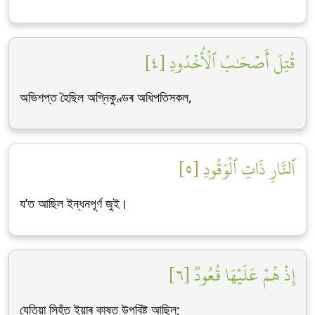
قُتِلَ أَصۡحَٰبُ ٱلۡأُخۡدُودِ [٤]
অভিশপ্ত হৈছিল অগ্নিকুণ্ডৰ অধিপতিসকল,
ٱلنَّارِ ذَاتِ ٱلۡوَقُودِ [٥]
য’ত আছিল ইন্ধনপূৰ্ণ জুই।
إِذۡ هُمۡ عَلَيۡهَا قُعُودٞ [٦]
যেতিয়া সিহঁত ইয়াৰ কাষত উপবিষ্ট আছিল;