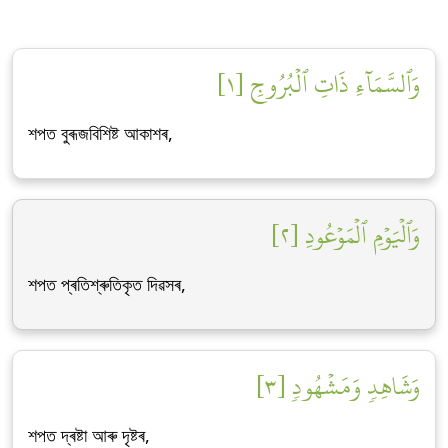
وَٱلسَّمَآءِ ذَاتِ ٱلۡبُرُوجِ [١]
শপত বুৰূজবিশিষ্ট আকাশৰ,
وَٱلۡيَوۡمِ ٱلۡمَوۡعُودِ [٢]
শপত প্ৰতিশ্ৰুতিকৃত দিৱসৰ,
وَشَاهِدٖ وَمَشۡهُودٖ [٣]
শপত দ্ৰষ্টা আৰু দৃষ্টৰ,