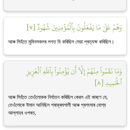
وَهُمۡ عَلَىٰ مَا يَفۡعَلُونَ بِٱلۡمُؤۡمِنِينَ شُهُودٞ [٧]
আৰু সিহঁতে মুমিনসকলৰ লগত যি কৰিছিল সেয়া প্ৰত্যক্ষ কৰিছিল।
وَمَا نَقَمُواْ مِنۡهُمۡ إِلَّآ أَن يُؤۡمِنُواْ بِٱللَّهِ ٱلۡعَزِيزِ
ٱلۡحَمِيدِ [٨]
আৰু সিহঁতে তেওঁলোকক নিৰ্যাতন কৰিছিল কেৱল এই কাৰণে যে,
তেওঁলোকে ঈমান আনিছিল পৰাক্ৰমশালী আৰু প্ৰশংসাৰ যোগ্য
আল্লাহৰ ওপৰত,