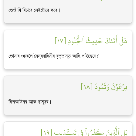
তেওঁ যি বিচাৰে সেইটোৱে কৰে।
هَلۡ أَتَىٰكَ حَدِيثُ ٱلۡجُنُودِ [١٧]
তোমাৰ ওচৰলৈ সৈন্যবাহিনীৰ বৃত্তান্ত আহি পাইছেনে?
فِرۡعَوۡنَ وَثَمُودَ [١٨]
ফিৰআউনৰ আৰু ছামূদৰ।
بَلِ ٱلَّذِينَ كَفَرُواْ فِي تَكۡذِيبٖ [١٩]