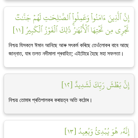
إِنَّ ٱلَّذِينَ ءَامَنُواْ وَعَمِلُواْ ٱلصَّٰلِحَٰتِ لَهُمۡ جَنَّٰتٞ
تَجۡرِي مِن تَحۡتِهَا ٱلۡأَنۡهَٰرُۚ ذَٰلِكَ ٱلۡفَوۡزُ ٱلۡكَبِيرُ [١١]
নিশ্চয় যিসকলে ঈমান আনিছে আৰু সৎকৰ্ম কৰিছে তেওঁলোকৰ বাবে আছে
জান্নাত, যাৰ তলত নদীমালা প্ৰবাহিত; এইটোৱে হৈছে মহা সফলতা।
إِنَّ بَطۡشَ رَبِّكَ لَشَدِيدٌ [١٢]
নিশ্চয় তোমাৰ প্ৰতিপালকৰ কৰায়ত্ব অতি কঠোৰ।
إِنَّهُۥ هُوَ يُبۡدِئُ وَيُعِيدُ [١٣]