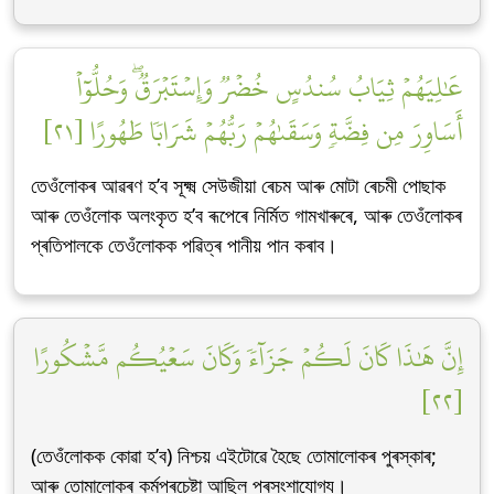
عَٰلِيَهُمۡ ثِيَابُ سُندُسٍ خُضۡرٞ وَإِسۡتَبۡرَقٞۖ وَحُلُّوٓاْ
أَسَاوِرَ مِن فِضَّةٖ وَسَقَىٰهُمۡ رَبُّهُمۡ شَرَابٗا طَهُورًا [٢١]
তেওঁলোকৰ আৱৰণ হ’ব সূক্ষ্ম সেউজীয়া ৰেচম আৰু মোটা ৰেচমী পোছাক
আৰু তেওঁলোক অলংকৃত হ’ব ৰূপেৰে নিৰ্মিত গামখাৰুৰে, আৰু তেওঁলোকৰ
প্ৰতিপালকে তেওঁলোকক পৱিত্ৰ পানীয় পান কৰাব।
إِنَّ هَٰذَا كَانَ لَكُمۡ جَزَآءٗ وَكَانَ سَعۡيُكُم مَّشۡكُورًا
[٢٢]
(তেওঁলোকক কোৱা হ’ব) নিশ্চয় এইটোৱে হৈছে তোমালোকৰ পুৰস্কাৰ;
আৰু তোমালোকৰ কৰ্মপ্ৰচেষ্টা আছিল প্ৰসংশাযোগ্য।