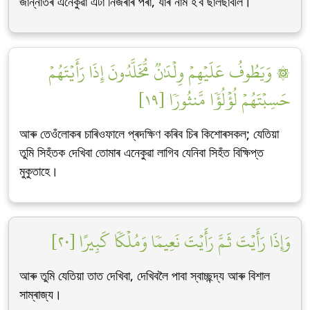
জান্নাতৰ এনেকুৱা এটা নিজৰাৰ পৰা, যাৰ নাম হ’ব ছালছাবীল।
۞ وَيَطُوفُ عَلَيۡهِمۡ وِلۡدَٰنٞ مُّخَلَّدُونَ إِذَا رَأَيۡتَهُمۡ
حَسِبۡتَهُمۡ لُؤۡلُؤٗا مَّنثُورٗا [١٩]
আৰু তেওঁলোকৰ চাৰিওফালে প্ৰদক্ষিণ কৰিব চিৰ কিশোৰসকল; যেতিয়া
তুমি সিহঁতক দেখিবা তোমাৰ এনেকুৱা লাগিব যেনিবা সিহঁত বিক্ষিপ্ত
মুকুতাহে।
وَإِذَا رَأَيۡتَ ثَمَّ رَأَيۡتَ نَعِيمٗا وَمُلۡكٗا كَبِيرًا [٢٠]
আৰু তুমি যেতিয়া তাত দেখিবা, দেখিবলৈ পাবা স্বাচ্ছন্দ্য আৰু বিশাল
সাম্ৰাজ্য।