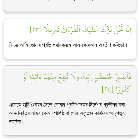
إِنَّا نَحۡنُ نَزَّلۡنَا عَلَيۡكَ ٱلۡقُرۡءَانَ تَنزِيلٗا [٢٣]
নিশ্চয় আমি তোমাৰ প্ৰতি পৰ্যায়ক্ৰমে আল-কোৰআন অৱতীৰ্ণ কৰিছোঁ।
فَٱصۡبِرۡ لِحُكۡمِ رَبِّكَ وَلَا تُطِعۡ مِنۡهُمۡ ءَاثِمًا أَوۡ
كَفُورٗا [٢٤]
এতেকে তুমি ধৈৰ্য্যৰ সৈতে তোমাৰ প্ৰতিপালকৰ নিৰ্দেশৰ প্ৰতীক্ষা কৰা
আৰু সিহঁতৰ মাজৰ কোনো পাপিষ্ঠ বা ঘোৰ অকৃতজ্ঞ কাফিৰৰ আনুগত্য
নকৰিবা।