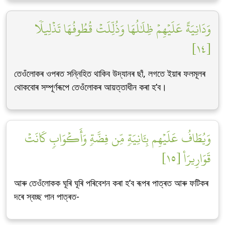
وَدَانِيَةً عَلَيۡهِمۡ ظِلَٰلُهَا وَذُلِّلَتۡ قُطُوفُهَا تَذۡلِيلٗا
[١٤]
তেওঁলোকৰ ওপৰত সন্নিহিত থাকিব উদ্যানৰ ছাঁ, লগতে ইয়াৰ ফলমূলৰ
থোকবোৰ সম্পূৰ্ণৰূপে তেওঁলোকৰ আয়ত্তাধীন কৰা হ’ব।
وَيُطَافُ عَلَيۡهِم بِـَٔانِيَةٖ مِّن فِضَّةٖ وَأَكۡوَابٖ كَانَتۡ
قَوَارِيرَا۠ [١٥]
আৰু তেওঁলোকক ঘূৰি ঘূৰি পৰিবেশন কৰা হ’ব ৰূপৰ পাত্ৰত আৰু ফটিকৰ
দৰে স্বচ্ছ পান পাত্ৰত-