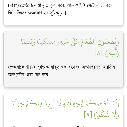
(কাৰণ) তেওঁলোকে মান্নত পূৰণ কৰে, আৰু সেই দিৱসটোক ভয় কৰে
যিটো দিৱসৰ অকল্যাণ হ’ব সুবিস্তৃত।
وَيُطۡعِمُونَ ٱلطَّعَامَ عَلَىٰ حُبِّهِۦ مِسۡكِينٗا وَيَتِيمٗا
وَأَسِيرًا [٨]
তেওঁলোকে খাদ্যৰ প্ৰতি আসক্তি থকা সত্ত্বেও অভাৱগ্ৰস্ত, ইয়াতীম
আৰু বন্দীক খাদ্য দান কৰে।
إِنَّمَا نُطۡعِمُكُمۡ لِوَجۡهِ ٱللَّهِ لَا نُرِيدُ مِنكُمۡ جَزَآءٗ
وَلَا شُكُورًا [٩]