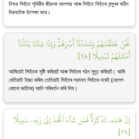
নিশ্চয় সিহঁতে পৃথিৱীৰ জীৱনক ভালপায় আৰু সিহঁতে সিহঁতৰ সন্মুখৰ কঠিন
দিৱসটোক উপেক্ষা কৰে।
نَّحۡنُ خَلَقۡنَٰهُمۡ وَشَدَدۡنَآ أَسۡرَهُمۡۖ وَإِذَا شِئۡنَا بَدَّلۡنَآ
أَمۡثَٰلَهُمۡ تَبۡدِيلًا [٢٨]
আমিয়েই সিহঁতক সৃষ্টি কৰিছোঁ আৰু সিহঁতৰ গঠন সুদৃঢ় কৰিছোঁ। আমি
যেতিয়াই ইচ্ছা কৰিম তেতিয়াই সিহঁতৰ স্থানত সিহঁতৰ দৰেই (বেলেগ
কোনো জাতিক) আনি পৰিবৰ্তন কৰি দিম।
إِنَّ هَٰذِهِۦ تَذۡكِرَةٞۖ فَمَن شَآءَ ٱتَّخَذَ إِلَىٰ رَبِّهِۦ سَبِيلٗا
[٢٩]