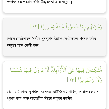
তেওঁলোকক প্ৰদান কৰিব উজ্জ্বলতা আৰু আনন্দ।
وَجَزَىٰهُم بِمَا صَبَرُواْ جَنَّةٗ وَحَرِيرٗا [١٢]
লগতে তেওঁলোকৰ ধৈৰ্য্যৰ পুৰস্কাৰ হিচাপে তেওঁলোকক প্ৰদান কৰিব
উদ্যান আৰু ৰেচমী বস্ত্ৰ।
مُّتَّكِـِٔينَ فِيهَا عَلَى ٱلۡأَرَآئِكِۖ لَا يَرَوۡنَ فِيهَا شَمۡسٗا
وَلَا زَمۡهَرِيرٗا [١٣]
তাত তেওঁলোকে সুসজ্জিত আসনত আউজি বহি থাকিব, তেওঁলোকে তাত
প্ৰখৰ গৰম আৰু অত্যাধিক শীতো অনুভৱ নকৰিব।