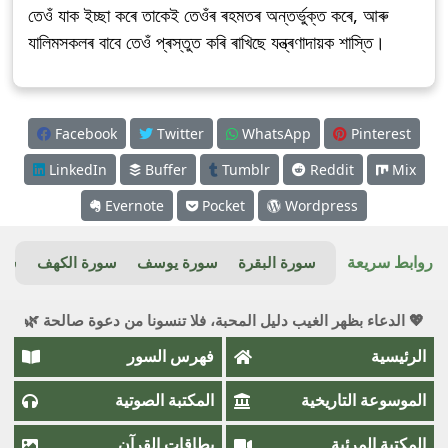
তেওঁ যাক ইচ্ছা কৰে তাকেই তেওঁৰ ৰহমতৰ অন্তৰ্ভুক্ত কৰে, আৰু
যালিমসকলৰ বাবে তেওঁ প্ৰস্তুত কৰি ৰাখিছে যন্ত্ৰণাদায়ক শাস্তি।
Facebook
Twitter
WhatsApp
Pinterest
LinkedIn
Buffer
Tumblr
Reddit
Mix
Evernote
Pocket
Wordpress
روابط سريعة
سورة البقرة
سورة يوسف
سورة الكهف
سور
💖 الدعاء بظهر الغيب دليل المحبة، فلا تنسونا من دعوة صالحة 🌿
الرئيسية
فهرس السور
الموسوعة التاريخية
المكتبة الصوتية
المكتبة المرئية
بطاقات القرآن