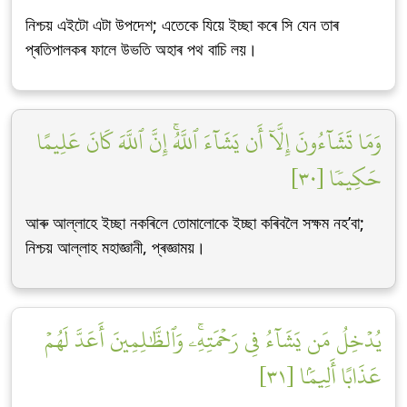
নিশ্চয় এইটো এটা উপদেশ; এতেকে যিয়ে ইচ্ছা কৰে সি যেন তাৰ
প্ৰতিপালকৰ ফালে উভতি অহাৰ পথ বাচি লয়।
وَمَا تَشَآءُونَ إِلَّآ أَن يَشَآءَ ٱللَّهُۚ إِنَّ ٱللَّهَ كَانَ عَلِيمًا
حَكِيمٗا [٣٠]
আৰু আল্লাহে ইচ্ছা নকৰিলে তোমালোকে ইচ্ছা কৰিবলৈ সক্ষম নহ’বা;
নিশ্চয় আল্লাহ মহাজ্ঞানী, প্ৰজ্ঞাময়।
يُدۡخِلُ مَن يَشَآءُ فِي رَحۡمَتِهِۦۚ وَٱلظَّٰلِمِينَ أَعَدَّ لَهُمۡ
عَذَابًا أَلِيمَۢا [٣١]