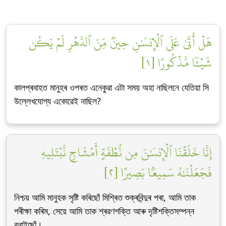
هَلۡ أَتَىٰ عَلَى ٱلۡإِنسَٰنِ حِينٞ مِّنَ ٱلدَّهۡرِ لَمۡ يَكُن
شَيۡـٔٗا مَّذۡكُورًا [١]
কালপ্ৰবাহত মানুহৰ ওপৰত এনেকুৱা এটা সময় অহা নাছিলনে যেতিয়া সি
উল্লেখযোগ্য একোৱেই নাছিল?
إِنَّا خَلَقۡنَا ٱلۡإِنسَٰنَ مِن نُّطۡفَةٍ أَمۡشَاجٖ نَّبۡتَلِيهِ
فَجَعَلۡنَٰهُ سَمِيعَۢا بَصِيرًا [٢]
নিশ্চয় আমি মানুহক সৃষ্টি কৰিছোঁ মিশ্ৰিত শুক্ৰবিন্দুৰ পৰা, আমি তাক
পৰীক্ষা কৰিম, সেয়ে আমি তাক শ্ৰৱণশক্তি আৰু দৃষ্টিশক্তিসম্পন্ন
বনাইছোঁ।