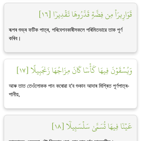
قَوَارِيرَاْ مِن فِضَّةٖ قَدَّرُوهَا تَقۡدِيرٗا [١٦]
ৰূপৰ শুভ্ৰ ফটিক পাত্ৰ, পৰিবেশনকাৰীসকলে পৰিমিতভাৱে তাক পূৰ্ণ
কৰিব।
وَيُسۡقَوۡنَ فِيهَا كَأۡسٗا كَانَ مِزَاجُهَا زَنجَبِيلًا [١٧]
আৰু তাত তেওঁলোকক পান কৰোৱা হ’ব শুকান আদাৰ মিশ্ৰিত পূৰ্ণপাত্ৰ-
পানীয়,
عَيۡنٗا فِيهَا تُسَمَّىٰ سَلۡسَبِيلٗا [١٨]