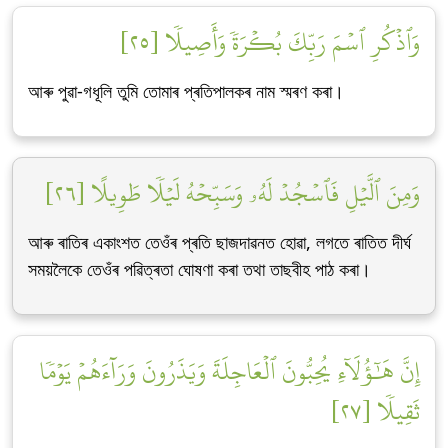
وَٱذۡكُرِ ٱسۡمَ رَبِّكَ بُكۡرَةٗ وَأَصِيلٗا [٢٥]
আৰু পুৱা-গধূলি তুমি তোমাৰ প্ৰতিপালকৰ নাম স্মৰণ কৰা।
وَمِنَ ٱلَّيۡلِ فَٱسۡجُدۡ لَهُۥ وَسَبِّحۡهُ لَيۡلٗا طَوِيلًا [٢٦]
আৰু ৰাতিৰ একাংশত তেওঁৰ প্ৰতি ছাজদাৱনত হোৱা, লগতে ৰাতিত দীৰ্ঘ
সময়লৈকে তেওঁৰ পৱিত্ৰতা ঘোষণা কৰা তথা তাছবীহ পাঠ কৰা।
إِنَّ هَٰٓؤُلَآءِ يُحِبُّونَ ٱلۡعَاجِلَةَ وَيَذَرُونَ وَرَآءَهُمۡ يَوۡمٗا
ثَقِيلٗا [٢٧]