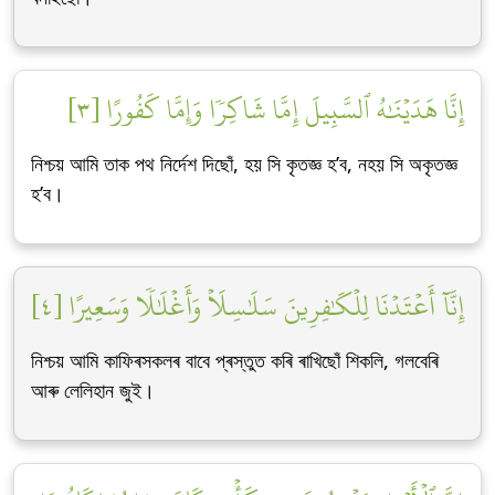
إِنَّا هَدَيۡنَٰهُ ٱلسَّبِيلَ إِمَّا شَاكِرٗا وَإِمَّا كَفُورًا [٣]
নিশ্চয় আমি তাক পথ নিৰ্দেশ দিছোঁ, হয় সি কৃতজ্ঞ হ’ব, নহয় সি অকৃতজ্ঞ
হ’ব।
إِنَّآ أَعۡتَدۡنَا لِلۡكَٰفِرِينَ سَلَٰسِلَاْ وَأَغۡلَٰلٗا وَسَعِيرًا [٤]
নিশ্চয় আমি কাফিৰসকলৰ বাবে প্ৰস্তুত কৰি ৰাখিছোঁ শিকলি, গলবেৰি
আৰু লেলিহান জুই।