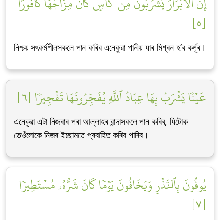
إِنَّ ٱلۡأَبۡرَارَ يَشۡرَبُونَ مِن كَأۡسٖ كَانَ مِزَاجُهَا كَافُورًا
[٥]
নিশ্চয় সৎকৰ্মশীলসকলে পান কৰিব এনেকুৱা পানীয় যাৰ মিশ্ৰন হ’ব কৰ্পূৰ।
عَيۡنٗا يَشۡرَبُ بِهَا عِبَادُ ٱللَّهِ يُفَجِّرُونَهَا تَفۡجِيرٗا [٦]
এনেকুৱা এটা নিজৰাৰ পৰা আল্লাহৰ বান্দাসকলে পান কৰিব, যিটোক
তেওঁলোকে নিজৰ ইচ্ছামতে প্ৰবাহিত কৰিব পাৰিব।
يُوفُونَ بِٱلنَّذۡرِ وَيَخَافُونَ يَوۡمٗا كَانَ شَرُّهُۥ مُسۡتَطِيرٗا
[٧]