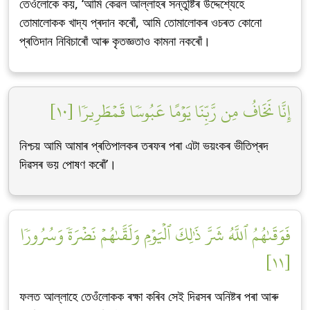
তেওঁলোকে কয়, ‘আমি কেৱল আল্লাহৰ সন্তুষ্টিৰ উদ্দেশ্যেহে
তোমালোকক খাদ্য প্ৰদান কৰোঁ, আমি তোমালোকৰ ওচৰত কোনো
প্ৰতিদান নিবিচাৰোঁ আৰু কৃতজ্ঞতাও কামনা নকৰোঁ।
إِنَّا نَخَافُ مِن رَّبِّنَا يَوۡمًا عَبُوسٗا قَمۡطَرِيرٗا [١٠]
নিশ্চয় আমি আমাৰ প্ৰতিপালকৰ তৰফৰ পৰা এটা ভয়ংকৰ ভীতিপ্ৰদ
দিৱসৰ ভয় পোষণ কৰোঁ’।
فَوَقَىٰهُمُ ٱللَّهُ شَرَّ ذَٰلِكَ ٱلۡيَوۡمِ وَلَقَّىٰهُمۡ نَضۡرَةٗ وَسُرُورٗا
[١١]
ফলত আল্লাহে তেওঁলোকক ৰক্ষা কৰিব সেই দিৱসৰ অনিষ্টৰ পৰা আৰু