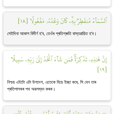
ٱلسَّمَآءُ مُنفَطِرُۢ بِهِۦۚ كَانَ وَعۡدُهُۥ مَفۡعُولًا [١٨]
সেইদিনা আকাশ বিদীৰ্ণ হ’ব, তেওঁৰ প্ৰতিশ্ৰুতি বাস্তৱায়িত হ’ব।
إِنَّ هَٰذِهِۦ تَذۡكِرَةٞۖ فَمَن شَآءَ ٱتَّخَذَ إِلَىٰ رَبِّهِۦ سَبِيلًا
[١٩]
নিশ্চয় এইটো এটা উপদেশ, এতেকে যিয়ে ইচ্ছা কৰে, সি যেন তাৰ
প্ৰতিপালকৰ পথ অৱলম্বন কৰক।