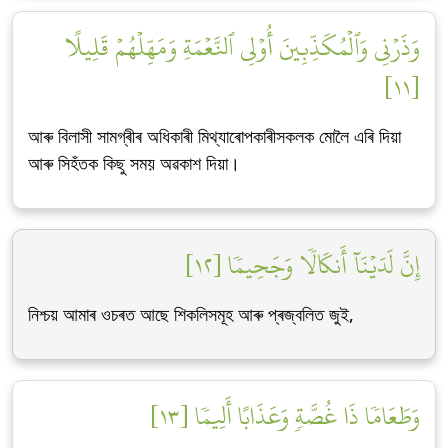
وَذَرۡنِي وَٱلۡمُكَذِّبِينَ أُوْلِي ٱلنَّعۡمَةِ وَمَهِّلۡهُمۡ قَلِيلًا
[١١]
আৰু বিলাসী সামগ্ৰীৰ অধিকাৰী মিথ্যাৰোপকাৰীসকলক মোলৈ এৰি দিয়া
আৰু সিহঁতক কিছু সময় অৱকাশ দিয়া।
إِنَّ لَدَيۡنَآ أَنكَالٗا وَجَحِيمٗا [١٢]
নিশ্চয় আমাৰ ওচৰত আছে শিকলিসমূহ আৰু প্ৰজ্বলিত জুই,
وَطَعَامٗا ذَا غُصَّةٖ وَعَذَابًا أَلِيمٗا [١٣]