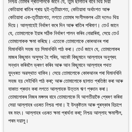
নিশ্চয় তোমাৰ প্ৰতিপালকে জানে যে, তুমি ছালাতৰ বাবে থিয় দিয়া
কেতিয়াবা ৰাতিৰ প্ৰায় দুই-তৃতীয়াংশত, কেতিয়াবা অৰ্ধাংশত আৰু
কেতিয়াবা এক-তৃতীয়াংশত, লগতে তোমাৰ সংগীসকলৰ এটা দলেও থিয়
দিয়ে। আল্লাহেই নিৰ্ধাৰণ কৰে দিন আৰু ৰাতিৰ পৰিমাণ। তেওঁ জানে
যে, তোমালোকে ইয়াৰ সঠিক নিৰ্ধাৰণ পালন কৰিব নোৱাৰিবা, সেয়ে তেওঁ
তোমালোকক ক্ষমা কৰিছে। এতেকে তোমালোকে কোৰআনৰ পৰা
যিমানখিনি সহজ হয় সিমানখিনি পাঠ কৰা। তেওঁ জানে যে, তোমালোকৰ
মাজৰ কিছুমান অসুস্থ হৈ পৰিব, আকৌ কিছুমানে আল্লাহৰ অনুগ্ৰহ
সন্ধান কৰিবলৈ ভ্ৰমণ কৰিব আৰু আন কিছুমানে আল্লাহৰ পথত
যুদ্ধৰত অৱস্থাত থাকিব। সেয়ে তোমালোকে কোৰআনৰ পৰা যিমানখিনি
সহজ হয় সেইখিনি পাঠ কৰা; আৰু তোমালোকে ছালাত প্ৰতিষ্ঠা কৰা আৰু
যাকাত প্ৰদান কৰা লগতে আল্লাহক উত্তম ঋণ প্ৰদান কৰা।
তোমালোকৰ নিজৰ মঙ্গলৰ বাবে তোমালোকে যি আগতীয়াকৈ প্ৰেৰণ কৰিবা
সেয়া আল্লাহৰ ওচৰত নিশ্চয় পাবা। ই উৎকৃষ্টতম আৰু পুৰস্কাৰ হিচাপে
বৰ মহৎ। আল্লাহৰ ওচৰত ক্ষমা প্ৰাৰ্থনা কৰা; নিশ্চয় আল্লাহ ক্ষমাশীল,
পৰম দয়ালু।