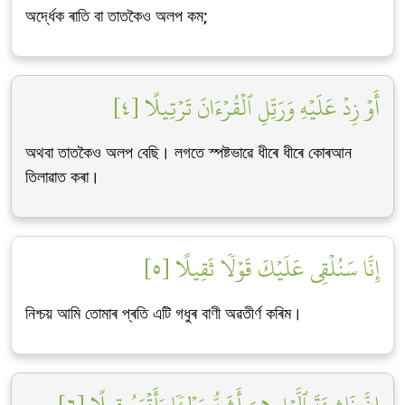
অৰ্দ্ধেক ৰাতি বা তাতকৈও অলপ কম;
أَوۡ زِدۡ عَلَيۡهِ وَرَتِّلِ ٱلۡقُرۡءَانَ تَرۡتِيلًا [٤]
অথবা তাতকৈও অলপ বেছি। লগতে স্পষ্টভাৱে ধীৰে ধীৰে কোৰআন
তিলাৱাত কৰা।
إِنَّا سَنُلۡقِي عَلَيۡكَ قَوۡلٗا ثَقِيلًا [٥]
নিশ্চয় আমি তোমাৰ প্ৰতি এটি গধুৰ বাণী অৱতীৰ্ণ কৰিম।