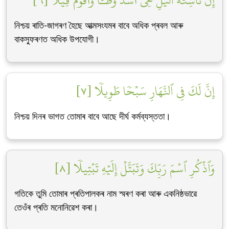
إِنَّ نَاشِئَةَ ٱلَّيۡلِ هِيَ أَشَدُّ وَطۡـٔٗا وَأَقۡوَمُ قِيلًا [٦]
নিশ্চয় ৰাতি-জাগৰণ হৈছে আত্মসংযমৰ বাবে অধিক প্ৰবল আৰু
বাকস্ফুৰণত অধিক উপযোগী।
إِنَّ لَكَ فِي ٱلنَّهَارِ سَبۡحٗا طَوِيلٗا [٧]
নিশ্চয় দিনৰ ভাগত তোমাৰ বাবে আছে দীৰ্ঘ কৰ্মব্যস্ততা।
وَٱذۡكُرِ ٱسۡمَ رَبِّكَ وَتَبَتَّلۡ إِلَيۡهِ تَبۡتِيلٗا [٨]
গতিকে তুমি তোমাৰ প্ৰতিপালকৰ নাম স্মৰণ কৰা আৰু একনিষ্ঠভাৱে
তেওঁৰ প্ৰতি মনোনিৱেশ কৰা।