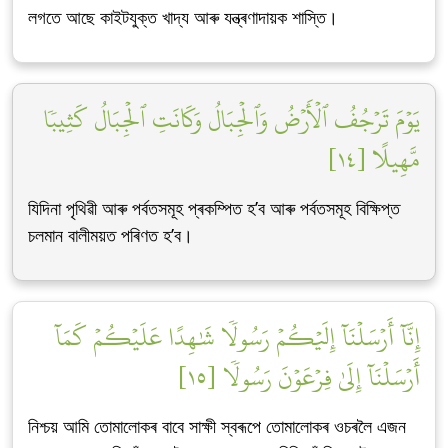
লগতে আছে কাইটযুক্ত খাদ্য আৰু যন্ত্ৰণাদায়ক শাস্তি।
يَوۡمَ تَرۡجُفُ ٱلۡأَرۡضُ وَٱلۡجِبَالُ وَكَانَتِ ٱلۡجِبَالُ كَثِيبٗا
مَّهِيلًا [١٤]
যিদিনা পৃথিৱী আৰু পৰ্বতসমূহ প্ৰকম্পিত হ’ব আৰু পৰ্বতসমূহ বিক্ষিপ্ত
চলমান বালীময়ত পৰিণত হ’ব।
إِنَّآ أَرۡسَلۡنَآ إِلَيۡكُمۡ رَسُولٗا شَٰهِدًا عَلَيۡكُمۡ كَمَآ
أَرۡسَلۡنَآ إِلَىٰ فِرۡعَوۡنَ رَسُولٗا [١٥]
নিশ্চয় আমি তোমালোকৰ বাবে সাক্ষী স্বৰূপে তোমালোকৰ ওচৰলৈ এজন