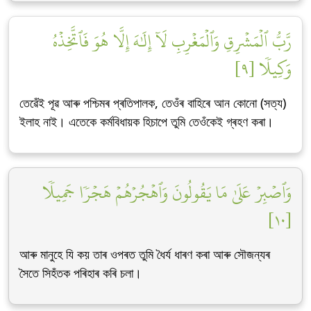
رَّبُّ ٱلۡمَشۡرِقِ وَٱلۡمَغۡرِبِ لَآ إِلَٰهَ إِلَّا هُوَ فَٱتَّخِذۡهُ
وَكِيلٗا [٩]
তেৱেঁই পূৱ আৰু পশ্চিমৰ প্ৰতিপালক, তেওঁৰ বাহিৰে আন কোনো (সত্য)
ইলাহ নাই। এতেকে কৰ্মবিধায়ক হিচাপে তুমি তেওঁকেই গ্ৰহণ কৰা।
وَٱصۡبِرۡ عَلَىٰ مَا يَقُولُونَ وَٱهۡجُرۡهُمۡ هَجۡرٗا جَمِيلٗا
[١٠]
আৰু মানুহে যি কয় তাৰ ওপৰত তুমি ধৈৰ্য ধাৰণ কৰা আৰু সৌজন্যৰ
সৈতে সিহঁতক পৰিহাৰ কৰি চলা।