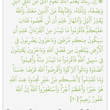
۞ إِنَّ رَبَّكَ يَعۡلَمُ أَنَّكَ تَقُومُ أَدۡنَىٰ مِن ثُلُثَيِ ٱلَّيۡلِ
وَنِصۡفَهُۥ وَثُلُثَهُۥ وَطَآئِفَةٞ مِّنَ ٱلَّذِينَ مَعَكَۚ وَٱللَّهُ
يُقَدِّرُ ٱلَّيۡلَ وَٱلنَّهَارَۚ عَلِمَ أَن لَّن تُحۡصُوهُ فَتَابَ
عَلَيۡكُمۡۖ فَٱقۡرَءُواْ مَا تَيَسَّرَ مِنَ ٱلۡقُرۡءَانِۚ عَلِمَ أَن
سَيَكُونُ مِنكُم مَّرۡضَىٰ وَءَاخَرُونَ يَضۡرِبُونَ فِي
ٱلۡأَرۡضِ يَبۡتَغُونَ مِن فَضۡلِ ٱللَّهِ وَءَاخَرُونَ يُقَٰتِلُونَ
فِي سَبِيلِ ٱللَّهِۖ فَٱقۡرَءُواْ مَا تَيَسَّرَ مِنۡهُۚ وَأَقِيمُواْ
ٱلصَّلَوٰةَ وَءَاتُواْ ٱلزَّكَوٰةَ وَأَقۡرِضُواْ ٱللَّهَ قَرۡضًا حَسَنٗاۚ
وَمَا تُقَدِّمُواْ لِأَنفُسِكُم مِّنۡ خَيۡرٖ تَجِدُوهُ عِندَ ٱللَّهِ
هُوَ خَيۡرٗا وَأَعۡظَمَ أَجۡرٗاۚ وَٱسۡتَغۡفِرُواْ ٱللَّهَۖ إِنَّ ٱللَّهَ
غَفُورٞ رَّحِيمُۢ [٢٠]