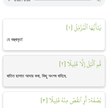
يَٰٓأَيُّهَا ٱلۡمُزَّمِّلُ [١]
হে বস্ত্ৰাবৃত!
قُمِ ٱلَّيۡلَ إِلَّا قَلِيلٗا [٢]
ৰাতিত ছালাত আদায় কৰা, কিছু অংশৰ বাহিৰে,
نِّصۡفَهُۥٓ أَوِ ٱنقُصۡ مِنۡهُ قَلِيلًا [٣]