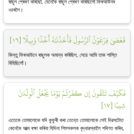
ৰাছুল প্ৰেৰণ কৰিছোঁ, যেনেকৈ ৰাছুল প্ৰেৰণ কৰিছিলোঁ ফিৰআউনৰ
ওচৰলৈ।
فَعَصَىٰ فِرۡعَوۡنُ ٱلرَّسُولَ فَأَخَذۡنَٰهُ أَخۡذٗا وَبِيلٗا [١٦]
কিন্তু ফিৰআউনে ৰাছুলক অমান্য কৰিছিল, সেয়ে আমি তাক শাস্তি
বিহিছিলোঁ।
فَكَيۡفَ تَتَّقُونَ إِن كَفَرۡتُمۡ يَوۡمٗا يَجۡعَلُ ٱلۡوِلۡدَٰنَ
شِيبًا [١٧]
এতেকে তোমালোকে যদি কুফুৰী কৰা তেন্তে তোমালোকে সেই দিৱসটোত
কেনেকৈ আত্ম ৰক্ষা কৰিবা যিদিনা শিশুসকলক বৃদ্ধাৱস্থালৈ পৰিণত কৰিব,