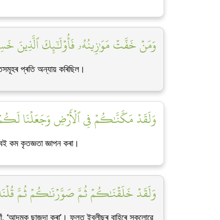
وَمَنۡ خَفَّتۡ مَوَٰزِينُهُۥ فَأُوْلَٰٓئِكَ ٱلَّذِينَ خَسِرُو]
তসমূহৰ প্ৰতি অন্যায় কৰিছিল।
وَلَقَدۡ مَكَّنَّٰكُمۡ فِي ٱلۡأَرۡضِ وَجَعَلۡنَا لَكُمۡ]
েই কম কৃতজ্ঞতা জ্ঞাপন কৰা।
وَلَقَدۡ خَلَقۡنَٰكُمۡ ثُمَّ صَوَّرۡنَٰكُمۡ ثُمَّ قُلۡنَا]
লোঁ, ‘আদমক ছাজদা কৰা’। ফলত ইবলীছৰ বাহিৰে সকলোৱে