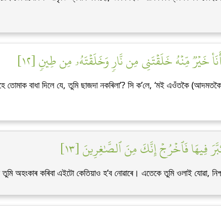
َنَا۠ خَيۡرٞ مِّنۡهُ خَلَقۡتَنِي مِن نَّارٖ وَخَلَقۡتَهُۥ مِن طِينٖ [١٢
তোমাক বাধা দিলে যে, তুমি ছাজদা নকৰিলা’? সি ক’লে, ‘মই এওঁতকৈ (আদমতকৈ) শ্ৰে
َرَ فِيهَا فَٱخۡرُجۡ إِنَّكَ مِنَ ٱلصَّٰغِرِينَ [١٣
ি তুমি অহংকাৰ কৰিবা এইটো কেতিয়াও হ’ব নোৱাৰে। এতেকে তুমি ওলাই যোৱা, নিশ্চয়