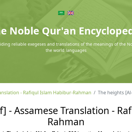
e Noble Qur'an Encyclope
ding reliable exegeses and translations of the meanings of the N
the world languages
nslation - Rafiqul Islam Habibur-Rahman
The heights [Al
f] - Assamese Translation - Ra
Rahman