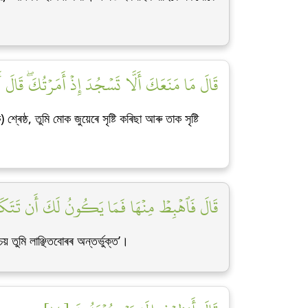
قَالَ مَا مَنَعَكَ أَلَّا تَسۡجُدَ إِذۡ أَمَرۡتُكَۖ قَالَ أ]
ষ্ঠ, তুমি মোক জুয়েৰে সৃষ্টি কৰিছা আৰু তাক সৃষ্টি
قَالَ فَٱهۡبِطۡ مِنۡهَا فَمَا يَكُونُ لَكَ أَن تَتَكَبّ]
 তুমি লাঞ্ছিতবোৰৰ অন্তৰ্ভুক্ত’।