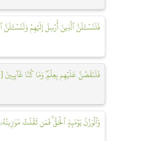
فَلَنَسۡـَٔلَنَّ ٱلَّذِينَ أُرۡسِلَ إِلَيۡهِمۡ وَلَنَسۡـَٔلَنَّ ]
فَلَنَقُصَّنَّ عَلَيۡهِم بِعِلۡمٖۖ وَمَا كُنَّا غَآئِبِينَ [٧]
وَٱلۡوَزۡنُ يَوۡمَئِذٍ ٱلۡحَقُّۚ فَمَن ثَقُلَتۡ مَوَٰزِينُهُ]