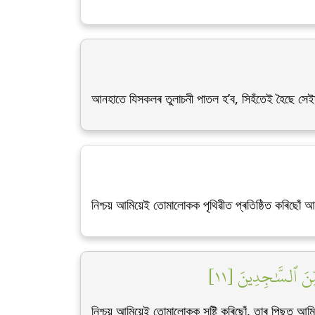
আনহাতে যিসকলৰ তুলাচনী পাতল হ’ব, সিহঁতেই হৈছে সেই
নিশ্চয় আমিয়েই তোমালোকক পৃথিৱীত প্ৰতিষ্ঠিত কৰিছোঁ আ
ِّنَ ٱلسَّٰجِدِينَ [١١
নিশ্চয় আমিয়েই তোমালোকক সৃষ্টি কৰিছোঁ, তাৰ পিছত 