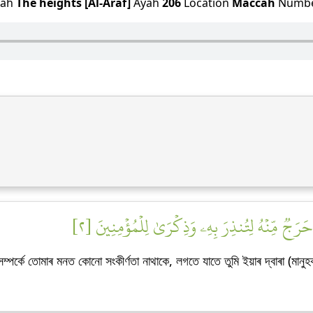
rah
The heights [Al-Araf]
Ayah
206
Location
Maccah
Numb
جٞ مِّنۡهُ لِتُنذِرَ بِهِۦ وَذِكۡرَىٰ لِلۡمُؤۡمِنِينَ [٢
্পৰ্কে তোমাৰ মনত কোনো সংকীৰ্ণতা নাথাকে, লগতে যাতে তুমি ইয়াৰ দ্বাৰা (মান