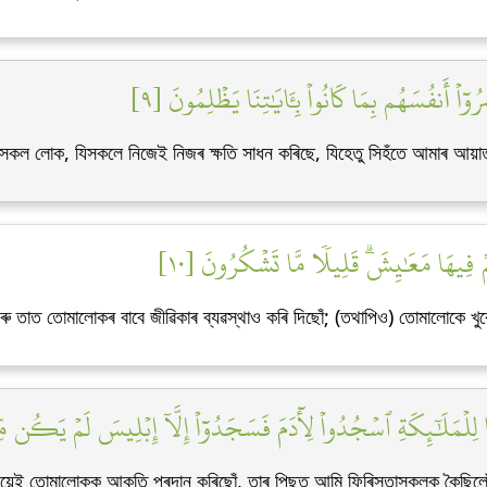
ٓاْ أَنفُسَهُم بِمَا كَانُواْ بِـَٔايَٰتِنَا يَظۡلِمُونَ [٩
সকল লোক, যিসকলে নিজেই নিজৰ ক্ষতি সাধন কৰিছে, যিহেতু সিহঁতে আমাৰ আয়া
 فِيهَا مَعَٰيِشَۗ قَلِيلٗا مَّا تَشۡكُرُونَ [١٠
ৰু তাত তোমালোকৰ বাবে জীৱিকাৰ ব্যৱস্থাও কৰি দিছোঁ; (তথাপিও) তোমালোকে খুব
 لِلۡمَلَٰٓئِكَةِ ٱسۡجُدُواْ لِأٓدَمَ فَسَجَدُوٓاْ إِلَّآ إِبۡلِيسَ لَمۡ يَكُن م
আমিয়েই তোমালোকক আকৃতি প্ৰদান কৰিছোঁ, তাৰ পিছত আমি ফিৰিস্তাসকলক কৈছি