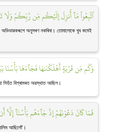
ٱتَّبِعُواْ مَآ أُنزِلَ إِلَيۡكُم مِّن رَّبِّكُمۡ وَلَا تَتَّ]
ো অভিভাৱকৰূপে অনুসৰণ নকৰিবা। তোমালোকে খুব কমেই
وَكَم مِّن قَرۡيَةٍ أَهۡلَكۡنَٰهَا فَجَآءَهَا بَأۡسُنَا بَيَ]
য়া সিহঁত বিশ্ৰামৰত অৱস্থাত আছিল।
فَمَا كَانَ دَعۡوَىٰهُمۡ إِذۡ جَآءَهُم بَأۡسُنَآ إِلَّآ أَن ق]
যালিম আছিলোঁ’।