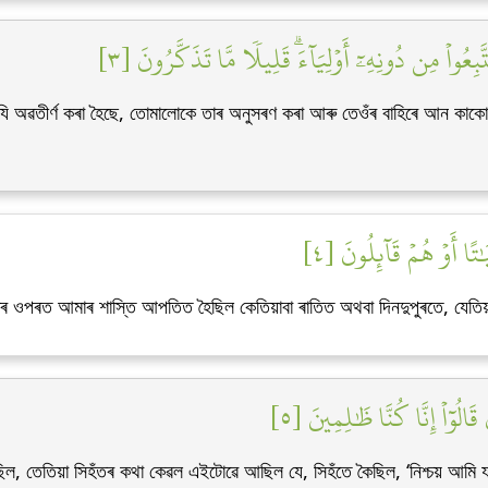
بِعُواْ مِن دُونِهِۦٓ أَوۡلِيَآءَۗ قَلِيلٗا مَّا تَذَكَّرُونَ [٣
 অৱতীৰ্ণ কৰা হৈছে, তোমালোকে তাৰ অনুসৰণ কৰা আৰু তেওঁৰ বাহিৰে আন কাক
ٰتًا أَوۡ هُمۡ قَآئِلُونَ [٤
তৰ ওপৰত আমাৰ শাস্তি আপতিত হৈছিল কেতিয়াবা ৰাতিত অথবা দিনদুপুৰতে, যেতি
َالُوٓاْ إِنَّا كُنَّا ظَٰلِمِينَ [٥
ল, তেতিয়া সিহঁতৰ কথা কেৱল এইটোৱে আছিল যে, সিহঁতে কৈছিল, ‘নিশ্চয় আমি 