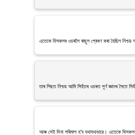
এতেকে যিসকলৰ ওচৰলৈ ৰাছুল প্ৰেৰণ কৰা হৈছিল নিশ্চ
তাৰ পিছত নিশ্চয় আমি সিহঁতৰ ওচৰত পূৰ্ণ জ্ঞানৰ সৈতে সি
আৰু সেই দিনা পৰিমাপ হ’ব যথাযথভাৱে। এতেকে যিসকলৰ