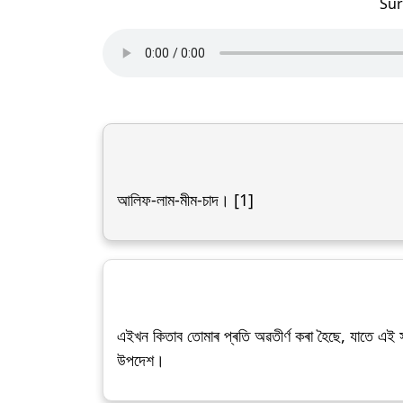
Su
আলিফ-লাম-মীম-চাদ। [1]
এইখন কিতাব তোমাৰ প্ৰতি অৱতীৰ্ণ কৰা হৈছে, যাতে এই সম
উপদেশ।