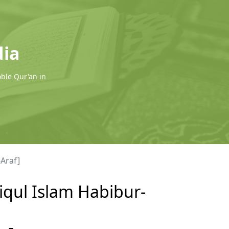
dia
oble Qur'an in
-Araf]
fiqul Islam Habibur-