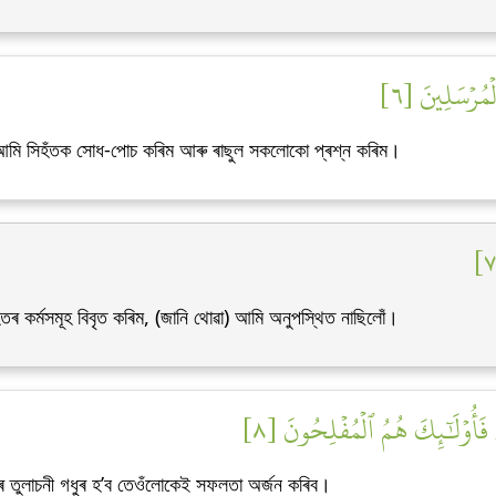
ٱلۡمُرۡسَلِينَ [٦
য় আমি সিহঁতক সোধ-পোচ কৰিম আৰু ৰাছুল সকলোকো প্ৰশ্ন কৰিম।
হঁতৰ কৰ্মসমূহ বিবৃত কৰিম, (জানি থোৱা) আমি অনুপস্থিত নাছিলোঁ।
ۥ فَأُوْلَٰٓئِكَ هُمُ ٱلۡمُفۡلِحُونَ [٨
 তুলাচনী গধুৰ হ’ব তেওঁলোকেই সফলতা অৰ্জন কৰিব।