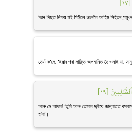
١٧
‘তাৰ পিছত নিশ্চয় মই সিহঁতৰ ওচৰলৈ আহিম সিহঁতৰ সন্মুখ
তেওঁ ক’লে, ‘ইয়াৰ পৰা লাঞ্ছিত অপমানিত হৈ ওলাই যা, ম
ظَّٰلِمِينَ [١٩
আৰু হে আদম! ‘তুমি আৰু তোমাৰ স্ত্ৰীয়ে জান্নাতত বসব
হ’বা’।