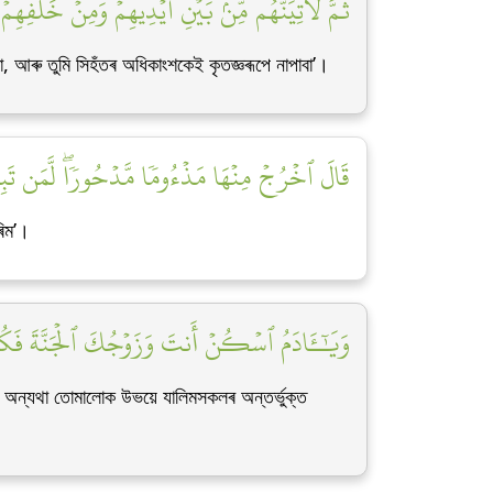
ثُمَّ لَأٓتِيَنَّهُم مِّنۢ بَيۡنِ أَيۡدِيهِمۡ وَمِنۡ خَلۡفِه]
া, আৰু তুমি সিহঁতৰ অধিকাংশকেই কৃতজ্ঞৰূপে নাপাবা’।
قَالَ ٱخۡرُجۡ مِنۡهَا مَذۡءُومٗا مَّدۡحُورٗاۖ لَّمَن تَبِ]
ৰিম’।
وَيَٰٓـَٔادَمُ ٱسۡكُنۡ أَنتَ وَزَوۡجُكَ ٱلۡجَنَّةَ فَكُل]
া, অন্যথা তোমালোক উভয়ে যালিমসকলৰ অন্তৰ্ভুক্ত