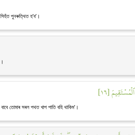
সিহঁত পুনৰুত্থিত হ’ব’।
’।
لۡمُسۡتَقِيمَ [١٦
তৰ বাবে তোমাৰ সৰল পথত খাপ পাতি বহি থাকিম’।