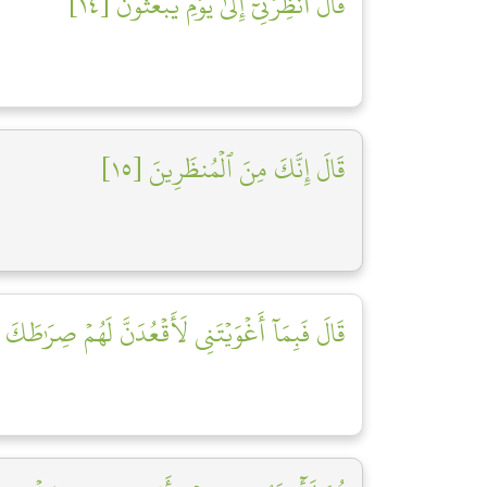
قَالَ أَنظِرۡنِيٓ إِلَىٰ يَوۡمِ يُبۡعَثُونَ [١٤]
قَالَ إِنَّكَ مِنَ ٱلۡمُنظَرِينَ [١٥]
قَالَ فَبِمَآ أَغۡوَيۡتَنِي لَأَقۡعُدَنَّ لَهُمۡ صِرَٰطَكَ ٱ]