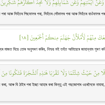
ِمۡ وَعَنۡ أَيۡمَٰنِهِمۡ وَعَن شَمَآئِلِهِمۡۖ وَلَا تَجِدُ أَكۡثَرَهُمۡ شَٰكِرِينَ [
ৰ পৰা আৰু সিহঁতৰ পিছফালৰ পৰা, সিহঁতৰ সোঁফালৰ পৰা আৰু সিহঁতৰ বাওঁফালৰ পৰ
عَكَ مِنۡهُمۡ لَأَمۡلَأَنَّ جَهَنَّمَ مِنكُمۡ أَجۡمَعِينَ [١٨
ানুহৰ মাজত যিয়ে তোৰ অনুসৰণ কৰিব, নিশ্চয় মই তহঁত আটায়েৰে জাহান্নাম পূৰণ ক
َا مِنۡ حَيۡثُ شِئۡتُمَا وَلَا تَقۡرَبَا هَٰذِهِ ٱلشَّجَرَةَ فَتَكُونَا مِنَ ٱل
াস কৰা, আৰু যি ঠাইৰ পৰা ইচ্ছা আহাৰ কৰা কিন্তু এই গছজোপাৰ ওচৰলৈকে নাযাব