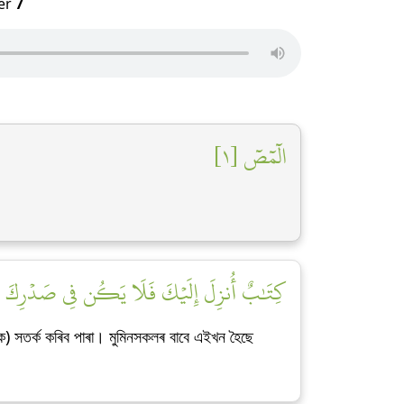
er
7
الٓمٓصٓ [١]
كِتَٰبٌ أُنزِلَ إِلَيۡكَ فَلَا يَكُن فِي صَدۡرِكَ حَرَ]
ুহক) সতৰ্ক কৰিব পাৰা। মুমিনসকলৰ বাবে এইখন হৈছে