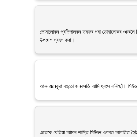
তোমালোকৰ প্ৰতিপালকৰ তৰফৰ পৰা তোমালোকৰ ওচৰলৈ যি
উপদেশ গ্ৰহণ কৰা।
আৰু এনেকুৱা বহুতো জনবসতি আমি ধ্বংস কৰিছোঁ। সিহঁ
এতেকে যেতিয়া আমাৰ শাস্তি সিহঁতৰ ওপৰত আপতিত হৈছি