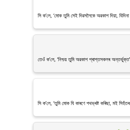
সি ক’লে, ‘মোক তুমি সেই দিৱসলৈকে অৱকাশ দিয়া, যিদিনা 
তেওঁ ক’লে, ‘নিশ্চয় তুমি অৱকাশ প্ৰাপ্তসকলৰ অন্তৰ্ভুক্ত
সি ক’লে, ‘তুমি মোক যি কাৰণে পথভ্ৰষ্ট কৰিছা, মই সিহঁ