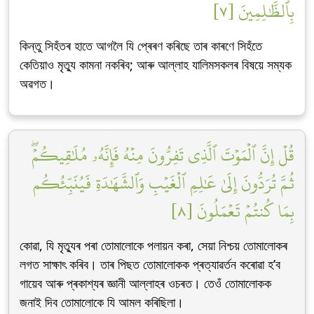
بِٱلظَّٰلِمِينَ [٧]
কিন্তু সিহঁতৰ হাতে আগলৈ যি প্ৰেৰণ কৰিছে তাৰ কাৰণে সিহঁতে
কেতিয়াও মৃত্যু কামনা নকৰিব; আৰু আল্লাহ যালিমসকলৰ বিষয়ে সম্যক
অৱগত।
قُلۡ إِنَّ ٱلۡمَوۡتَ ٱلَّذِي تَفِرُّونَ مِنۡهُ فَإِنَّهُۥ مُلَٰقِيكُمۡۖ
ثُمَّ تُرَدُّونَ إِلَىٰ عَٰلِمِ ٱلۡغَيۡبِ وَٱلشَّهَٰدَةِ فَيُنَبِّئُكُم
بِمَا كُنتُمۡ تَعۡمَلُونَ [٨]
কোৱা, যি মৃত্যুৰ পৰা তোমালোকে পলায়ন কৰা, সেয়া নিশ্চয় তোমালোকৰ
লগত সাক্ষাৎ কৰিব। তাৰ পিছত তোমালোকক প্ৰত্যাৱৰ্তন কৰোৱা হ’ব
গায়েব আৰু প্ৰকাশ্যৰ জ্ঞানী আল্লাহৰ ওচৰত। তেওঁ তোমালোকক
জনাই দিব তোমালোকে যি আমল কৰিছিলা।