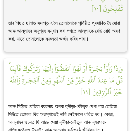
تُفۡلِحُونَ [١٠]
তাৰ পিছত ছালাত সমাপ্ত হ’লে তোমালোকে পৃথিৱীত প্ৰসাৰিত হৈ যোৱা
আৰু আল্লাহৰ অনুগ্ৰহ সন্ধান কৰা লগতে আল্লাহক বেছি বেছি স্মৰণ
কৰা, যাতে তোমালোকে সফলতা অৰ্জন কৰিব পাৰা।
وَإِذَا رَأَوۡاْ تِجَٰرَةً أَوۡ لَهۡوًا ٱنفَضُّوٓاْ إِلَيۡهَا وَتَرَكُوكَ قَآئِمٗاۚ
قُلۡ مَا عِندَ ٱللَّهِ خَيۡرٞ مِّنَ ٱللَّهۡوِ وَمِنَ ٱلتِّجَٰرَةِۚ وَٱللَّهُ
خَيۡرُ ٱلرَّٰزِقِينَ [١١]
আৰু সিহঁতে যেতিয়া ব্যৱসায় অথবা ক্ৰীড়া-কৌতুক দেখা পায় তেতিয়া
সিহঁতে তোমাক থিয় অৱস্থাতেই ৰাখি সেইফালে ধাৱিত হয়। কোৱা,
আল্লাহৰ ওচৰত যি আছে সেয়া ক্ৰীড়া-কৌতুক আৰু ব্যৱসায়-
বাণিজ্যতকৈও উৎকৃষ্ট; আৰু আল্লাহ সৰ্বশ্ৰেষ্ঠ জীৱিকাদাতা।