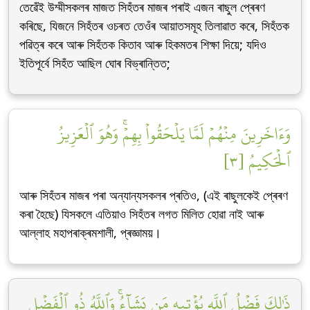
তেৱেঁই উম্মীসকলৰ মাজত সিহঁতৰ মাজৰ পৰাই এজন ৰাছুল প্ৰেৰণ
কৰিছে, যিজনে সিহঁতৰ ওচৰত তেওঁৰ আয়াতসমূহ তিলাৱাত কৰে, সিহঁতক
পৱিত্ৰ কৰে আৰু সিহঁতক কিতাব আৰু হিকমতৰ শিক্ষা দিয়ে; যদিও
ইতিপূৰ্বে সিহঁত আছিল ঘোৰ বিভ্ৰান্তিত;
وَءَاخَرِينَ مِنۡهُمۡ لَمَّا يَلۡحَقُواْ بِهِمۡۚ وَهُوَ ٱلۡعَزِيزُ
ٱلۡحَكِيمُ [٣]
আৰু সিহঁতৰ মাজৰ পৰা অন্যান্যসকলৰ প্ৰতিও, (এই ৰাছুলকেই প্ৰেৰণ
কৰা হৈছে) যিসকলে এতিয়াও সিহঁতৰ লগত মিলিত হোৱা নাই আৰু
আল্লাহ মহাপৰাক্ৰমশালী, প্ৰজ্ঞাময়।
ذَٰلِكَ فَضۡلُ ٱللَّهِ يُؤۡتِيهِ مَن يَشَآءُۚ وَٱللَّهُ ذُو ٱلۡفَضۡلِ