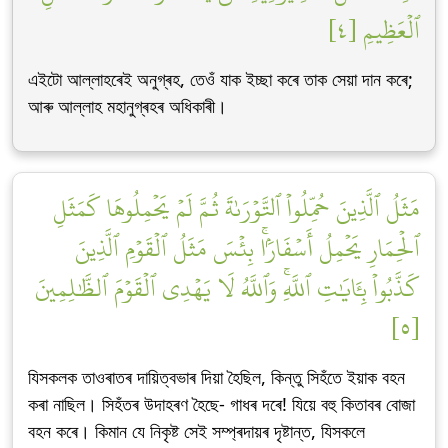
ٱلۡعَظِيمِ [٤]
এইটো আল্লাহৰেই অনুগ্ৰহ, তেওঁ যাক ইচ্ছা কৰে তাক সেয়া দান কৰে;
আৰু আল্লাহ মহানুগ্ৰহৰ অধিকাৰী।
مَثَلُ ٱلَّذِينَ حُمِّلُواْ ٱلتَّوۡرَىٰةَ ثُمَّ لَمۡ يَحۡمِلُوهَا كَمَثَلِ
ٱلۡحِمَارِ يَحۡمِلُ أَسۡفَارَۢاۚ بِئۡسَ مَثَلُ ٱلۡقَوۡمِ ٱلَّذِينَ
كَذَّبُواْ بِـَٔايَٰتِ ٱللَّهِۚ وَٱللَّهُ لَا يَهۡدِي ٱلۡقَوۡمَ ٱلظَّٰلِمِينَ
[٥]
যিসকলক তাওৰাতৰ দায়িত্বভাৰ দিয়া হৈছিল, কিন্তু সিহঁতে ইয়াক বহন
কৰা নাছিল। সিহঁতৰ উদাহৰণ হৈছে- গাধৰ দৰে! যিয়ে বহু কিতাবৰ বোজা
বহন কৰে। কিমান যে নিকৃষ্ট সেই সম্প্ৰদায়ৰ দৃষ্টান্ত, যিসকলে