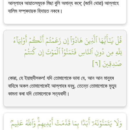
আল্লাহৰ আয়াতসমূহক মিছা বুলি অমান্য কৰে; (জানি থোৱা) আল্লাহে
যালিম সম্প্ৰদায়ক হিদায়ত নকৰে।
قُلۡ يَٰٓأَيُّهَا ٱلَّذِينَ هَادُوٓاْ إِن زَعَمۡتُمۡ أَنَّكُمۡ أَوۡلِيَآءُ
لِلَّهِ مِن دُونِ ٱلنَّاسِ فَتَمَنَّوُاْ ٱلۡمَوۡتَ إِن كُنتُمۡ
صَٰدِقِينَ [٦]
কোৱা, হে ইয়াহুদীসকল! যদি তোমালোকে ভাবা যে, আন আন মানুহৰ
বাহিৰে অকল তোমালোকেই আল্লাহৰ বন্ধু, তেন্তে তোমালোকে মৃত্যু
কামনা কৰা যদি তোমালোকে সত্যবাদী।
وَلَا يَتَمَنَّوۡنَهُۥٓ أَبَدَۢا بِمَا قَدَّمَتۡ أَيۡدِيهِمۡۚ وَٱللَّهُ عَلِيمُۢ