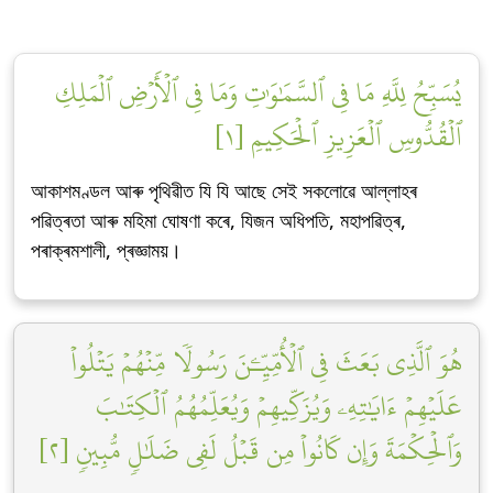
يُسَبِّحُ لِلَّهِ مَا فِي ٱلسَّمَٰوَٰتِ وَمَا فِي ٱلۡأَرۡضِ ٱلۡمَلِكِ
ٱلۡقُدُّوسِ ٱلۡعَزِيزِ ٱلۡحَكِيمِ [١]
আকাশমণ্ডল আৰু পৃথিৱীত যি যি আছে সেই সকলোৱে আল্লাহৰ
পৱিত্ৰতা আৰু মহিমা ঘোষণা কৰে, যিজন অধিপতি, মহাপৱিত্ৰ,
পৰাক্ৰমশালী, প্ৰজ্ঞাময়।
هُوَ ٱلَّذِي بَعَثَ فِي ٱلۡأُمِّيِّـۧنَ رَسُولٗا مِّنۡهُمۡ يَتۡلُواْ
عَلَيۡهِمۡ ءَايَٰتِهِۦ وَيُزَكِّيهِمۡ وَيُعَلِّمُهُمُ ٱلۡكِتَٰبَ
وَٱلۡحِكۡمَةَ وَإِن كَانُواْ مِن قَبۡلُ لَفِي ضَلَٰلٖ مُّبِينٖ [٢]