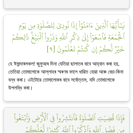
يَٰٓأَيُّهَا ٱلَّذِينَ ءَامَنُوٓاْ إِذَا نُودِيَ لِلصَّلَوٰةِ مِن يَوۡمِ
ٱلۡجُمُعَةِ فَٱسۡعَوۡاْ إِلَىٰ ذِكۡرِ ٱللَّهِ وَذَرُواْ ٱلۡبَيۡعَۚ ذَٰلِكُمۡ
خَيۡرٞ لَّكُمۡ إِن كُنتُمۡ تَعۡلَمُونَ [٩]
হে ঈমান্দাৰসকল! জুমুআৰ দিনা যেতিয়া ছালাতৰ বাবে আহ্বান কৰা হয়,
তেতিয়া তোমালোকে আল্লাহৰ স্মৰণৰ ফালে ধাৱিত হোৱা আৰু বেচা-কিনা
বন্ধ কৰা। এইটোৱে তোমালোকৰ বাবে সৰ্বোত্তম, যদি তোমালোকে
উপলব্ধি কৰা।
فَإِذَا قُضِيَتِ ٱلصَّلَوٰةُ فَٱنتَشِرُواْ فِي ٱلۡأَرۡضِ وَٱبۡتَغُواْ
مِن فَضۡلِ ٱللَّهِ وَٱذۡكُرُواْ ٱللَّهَ كَثِيرٗا لَّعَلَّكُمۡ