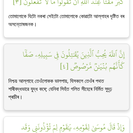
كَبُرَ مَقۡتًا عِندَ ٱللَّهِ أَن تَقُولُواْ مَا لَا تَفۡعَلُونَ [٣]
তোমালোকে যিটো নকৰা সেইটো তোমালোকে কোৱাটো আল্লাহৰ দৃষ্টিত বৰ
অসন্তোষজনক।
إِنَّ ٱللَّهَ يُحِبُّ ٱلَّذِينَ يُقَٰتِلُونَ فِي سَبِيلِهِۦ صَفّٗا
كَأَنَّهُم بُنۡيَٰنٞ مَّرۡصُوصٞ [٤]
নিশ্চয় আল্লাহে তেওঁলোকক ভালপায়, যিসকলে তেওঁৰ পথত
শাৰীবদ্ধভাৱে যুদ্ধ কৰে; যেনিবা সিহঁত গলিত সীহেৰে নিৰ্মিত সুদৃঢ়
প্ৰাচীৰ।
وَإِذۡ قَالَ مُوسَىٰ لِقَوۡمِهِۦ يَٰقَوۡمِ لِمَ تُؤۡذُونَنِي وَقَد