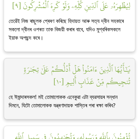
لِيُظۡهِرَهُۥ عَلَى ٱلدِّينِ كُلِّهِۦ وَلَوۡ كَرِهَ ٱلۡمُشۡرِكُونَ [٩]
তেৱেঁই নিজ ৰাছুলক প্ৰেৰণ কৰিছে হিদায়ত আৰু সত্য দ্বীন সহকাৰে
সকলো দ্বীনৰ ওপৰত তাক বিজয়ী কৰাৰ বাবে, যদিও মুশ্বৰিকসকলে
ইয়াক অপছন্দ কৰে।
يَٰٓأَيُّهَا ٱلَّذِينَ ءَامَنُواْ هَلۡ أَدُلُّكُمۡ عَلَىٰ تِجَٰرَةٖ
تُنجِيكُم مِّنۡ عَذَابٍ أَلِيمٖ [١٠]
হে ঈমান্দাৰসকল! মই তোমালোকক এনেকুৱা এটা ব্যৱসায়ৰ সন্ধান
দিমনে, যিটো তোমালোকক যন্ত্ৰণাদায়ক শাস্তিৰ পৰা ৰক্ষা কৰিব?
تُؤۡمِنُونَ بِٱللَّهِ وَرَسُولِهِۦ وَتُجَٰهِدُونَ فِي سَبِيلِ ٱللَّهِ