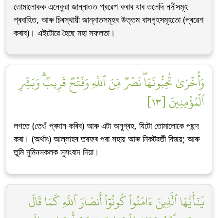
তোমালোকক এনেকুৱা জান্নাতত প্ৰৱেশ কৰাব যাৰ তলেদি নদীসমূহ
প্ৰবাহিত, আৰু চিৰস্থায়ী জান্নাতসমূহৰ উত্তম বাসগৃহসমূহতো (প্ৰৱেশ
কৰাব)। এইটোৱে হৈছে মহা সফলতা।
وَأُخۡرَىٰ تُحِبُّونَهَاۖ نَصۡرٞ مِّنَ ٱللَّهِ وَفَتۡحٞ قَرِيبٞۗ وَبَشِّرِ
ٱلۡمُؤۡمِنِينَ [١٣]
লগতে (তেওঁ প্ৰদান কৰিব) আৰু এটা অনুগ্ৰহ, যিটো তোমালোকে পছন্দ
কৰা। (অৰ্থাৎ) আল্লাহৰ তৰফৰ পৰা সহায় আৰু নিকটৱৰ্তী বিজয়; আৰু
তুমি মুমিনসকলক সুসংবাদ দিয়া।
يَٰٓأَيُّهَا ٱلَّذِينَ ءَامَنُواْ كُونُوٓاْ أَنصَارَ ٱللَّهِ كَمَا قَالَ