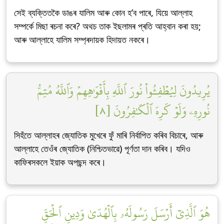
সেই ব্যক্তিতকৈ ডাঙৰ যালিম আৰু কোন হ’ব পাৰে, যিয়ে আল্লাহ
সম্পৰ্কে মিছা ৰচনা কৰে? অথচ তাক ইছলামৰ প্ৰতি আহ্বান কৰা হয়;
আৰু আল্লাহে যালিম সম্প্ৰদায়ক হিদায়ত নকৰে।
يُرِيدُونَ لِيُطۡفِـُٔواْ نُورَ ٱللَّهِ بِأَفۡوَٰهِهِمۡ وَٱللَّهُ مُتِمُّ
نُورِهِۦ وَلَوۡ كَرِهَ ٱلۡكَٰفِرُونَ [٨]
সিহঁতে আল্লাহৰ জ্যোতিক মুখেৰে ফুঁ মাৰি নিৰ্বাপিত কৰিব বিচাৰে, আৰু
আল্লাহে তেওঁৰ জ্যোতিক (নিশ্চিতভাৱে) পূৰ্ণতা দান কৰিব। যদিও
কাফিৰসকলে ইয়াক অপছন্দ কৰে।
هُوَ ٱلَّذِيٓ أَرۡسَلَ رَسُولَهُۥ بِٱلۡهُدَىٰ وَدِينِ ٱلۡحَقِّ