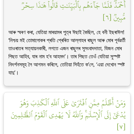
أَحۡمَدُۖ فَلَمَّا جَآءَهُم بِٱلۡبَيِّنَٰتِ قَالُواْ هَٰذَا سِحۡرٞ
مُّبِينٞ [٦]
আৰু স্মৰণ কৰা, যেতিয়া মাৰয়ামৰ পুত্ৰ ঈছাই কৈছিল, হে বনী ইছৰাঈল!
‘নিশ্চয় মই তোমালোকৰ প্ৰতি প্ৰেৰিত আল্লাহৰ ৰাছুল আৰু মোৰ পূৰ্বৱৰ্তী
তাওৰাতৰ সত্যায়নকাৰী, লগতে এজন ৰাছুলৰ সুসংবাদদাতা, যিজন মোৰ
পিছত আহিব, যাৰ নাম হ’ব আহমদ’। তাৰ পিছত তেওঁ যেতিয়া সুস্পষ্ট
নিদৰ্শনসমূহ লৈ আগমন কৰিলে, তেতিয়া সিহঁতে ক’লে, ‘এয়া দেখোন স্পষ্ট
যাদু’।
وَمَنۡ أَظۡلَمُ مِمَّنِ ٱفۡتَرَىٰ عَلَى ٱللَّهِ ٱلۡكَذِبَ وَهُوَ
يُدۡعَىٰٓ إِلَى ٱلۡإِسۡلَٰمِۚ وَٱللَّهُ لَا يَهۡدِي ٱلۡقَوۡمَ ٱلظَّٰلِمِينَ
[٧]