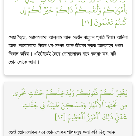
بِأَمۡوَٰلِكُمۡ وَأَنفُسِكُمۡۚ ذَٰلِكُمۡ خَيۡرٞ لَّكُمۡ إِن
كُنتُمۡ تَعۡلَمُونَ [١١]
সেয়া হৈছে, তোমালোকে আল্লাহ আৰু তেওঁৰ ৰাছুলৰ প্ৰতি ঈমান আনিবা
আৰু তোমালোকে নিজৰ ধন-সম্পদ আৰু জীৱনৰ দ্বাৰা আল্লাহৰ পথত
জিহাদ কৰিবা। এইটোৱেই হৈছে তোমালোকৰ বাবে কল্যাণকৰ, যদি
তোমালোকে জানা।
يَغۡفِرۡ لَكُمۡ ذُنُوبَكُمۡ وَيُدۡخِلۡكُمۡ جَنَّٰتٖ تَجۡرِي
مِن تَحۡتِهَا ٱلۡأَنۡهَٰرُ وَمَسَٰكِنَ طَيِّبَةٗ فِي جَنَّٰتِ
عَدۡنٖۚ ذَٰلِكَ ٱلۡفَوۡزُ ٱلۡعَظِيمُ [١٢]
তেওঁ তোমালোকৰ বাবে তোমালোকৰ পাপসমূহ ক্ষমা কৰি দিব; আৰু