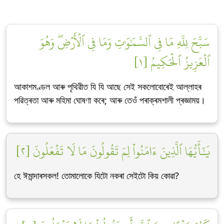
سَبَّحَ لِلَّهِ مَا فِي ٱلسَّمَٰوَٰتِ وَمَا فِي ٱلۡأَرۡضِۖ وَهُوَ
ٱلۡعَزِيزُ ٱلۡحَكِيمُ [١]
আকাশমণ্ডল আৰু পৃথিৱীত যি যি আছে সেই সকলোবোৰেই আল্লাহৰ
পৱিত্ৰতা আৰু মহিমা ঘোষণা কৰে; আৰু তেওঁ পৰাক্ৰমশালী প্ৰজ্ঞাময়।
يَٰٓأَيُّهَا ٱلَّذِينَ ءَامَنُواْ لِمَ تَقُولُونَ مَا لَا تَفۡعَلُونَ [٢]
হে ঈমান্দাৰসকল! তোমালোকে যিটো নকৰা সেইটো কিয় কোৱা?