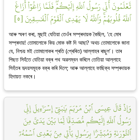
تَّعۡلَمُونَ أَنِّي رَسُولُ ٱللَّهِ إِلَيۡكُمۡۖ فَلَمَّا زَاغُوٓاْ أَزَاغَ
ٱللَّهُ قُلُوبَهُمۡۚ وَٱللَّهُ لَا يَهۡدِي ٱلۡقَوۡمَ ٱلۡفَٰسِقِينَ [٥]
আৰু স্মৰণ কৰা, মূছাই যেতিয়া তেওঁৰ সম্প্ৰদায়ক কৈছিল, ‘হে মোৰ
সম্প্ৰদায়! তোমালোকে কিয় মোক কষ্ট দি আছা? অথচ তোমালোকে জানা
যে, নিশ্চয় মই তোমালোকৰ প্ৰতি (প্ৰেৰিত) আল্লাহৰ ৰাছুল’। তাৰ
পিছত সিহঁতে যেতিয়া বক্ৰ পথ অৱলম্বন কৰিলে তেতিয়া আল্লাহে
সিহঁতৰ হৃদয়সমূহক বক্ৰ কৰি দিলে; আৰু আল্লাহে ফাছিক্ব সম্প্ৰদায়ক
হিদায়ত নকৰে।
وَإِذۡ قَالَ عِيسَى ٱبۡنُ مَرۡيَمَ يَٰبَنِيٓ إِسۡرَٰٓءِيلَ إِنِّي
رَسُولُ ٱللَّهِ إِلَيۡكُم مُّصَدِّقٗا لِّمَا بَيۡنَ يَدَيَّ مِنَ
ٱلتَّوۡرَىٰةِ وَمُبَشِّرَۢا بِرَسُولٖ يَأۡتِي مِنۢ بَعۡدِي ٱسۡمُهُۥٓ