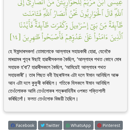
عِيسَى ٱبۡنُ مَرۡيَمَ لِلۡحَوَارِيِّـۧنَ مَنۡ أَنصَارِيٓ إِلَى
ٱللَّهِۖ قَالَ ٱلۡحَوَارِيُّونَ نَحۡنُ أَنصَارُ ٱللَّهِۖ فَـَٔامَنَت
طَّآئِفَةٞ مِّنۢ بَنِيٓ إِسۡرَٰٓءِيلَ وَكَفَرَت طَّآئِفَةٞۖ فَأَيَّدۡنَا
ٱلَّذِينَ ءَامَنُواْ عَلَىٰ عَدُوِّهِمۡ فَأَصۡبَحُواْ ظَٰهِرِينَ [١٤]
হে ঈমান্দাৰসকল! তোমালোকে আল্লাহৰ সহায়কাৰী হোৱা, যেনেকৈ
মাৰয়ামৰ পুত্ৰ ঈছাই হাৱাৰীসকলক কৈছিল, ‘আল্লাহৰ পথত কোনে মোৰ
সহায়ক হ’বা’? হাৱাৰীসকলে কৈছিল, ‘আমিয়েই আল্লাহৰ পথত
সহায়কাৰী’। তাৰ পিছত বনী ইছৰাঈলৰ এটা দলে ঈমান আনিছিল আৰু
আন এটা দলে কুফুৰী কৰিছিল। গতিকে যিসকলে ঈমান আনিছিল
তেওঁলোকক আমি তেওঁলোকৰ শত্ৰুবাহিনীৰ ওপৰত শক্তিশালী
কৰিছিলোঁ। ফলত তেওঁলোক বিজয়ী হৈছিল।
Facebook
Twitter
WhatsApp
Pinterest