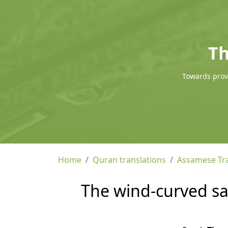
Th
Towards provi
Home
Quran translations
Assamese Tra
The wind-curved san