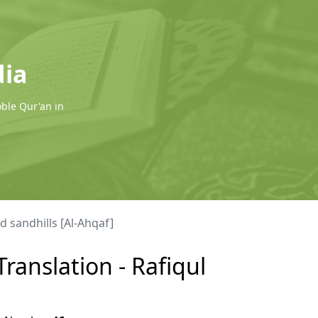
dia
oble Qur'an in
 sandhills [Al-Ahqaf]
ranslation - Rafiqul