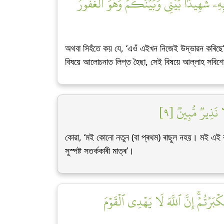
بِهِۦ شَهِيدَۢا بَيۡنِي وَبَيۡنَكُمۡۖ وَهُوَ ٱلۡغَفُورُ
অথবা সিহঁতে কয় যে, ‘এওঁ এইখন নিজেই উদ্ভাৱন কৰিছ
বিষয়ে আলোচনাত লিপ্ত হৈছা, সেই বিষয়ে আল্লাহ সবিশেষ
ا نَذِيرٞ مُّبِينٞ [٩
কোৱা, ‘মই কোনো নতুন (বা প্ৰথম) ৰাছুল নহয়। মই এ
সুস্পষ্ট সতৰ্ককাৰী মাত্ৰ’।
بَرۡتُمۡۚ إِنَّ ٱللَّهَ لَا يَهۡدِي ٱلۡقَوۡمَ