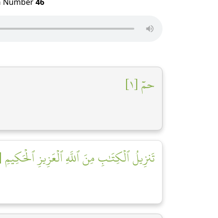
h
Number
46
حمٓ [١]
تَنزِيلُ ٱلۡكِتَٰبِ مِنَ ٱللَّهِ ٱلۡعَزِيزِ ٱلۡحَكِيمِ [٢]