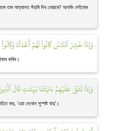
লৈকে তাৰ আহ্বানত সঁহাৰি দিব নোৱাৰে? আনকি সেইবোৰ
وَإِذَا حُشِرَ ٱلنَّاسُ كَانُواْ لَهُمۡ أَعۡدَآءٗ وَكَانُواْ]
বীকাৰ কৰিব।
وَإِذَا تُتۡلَىٰ عَلَيۡهِمۡ ءَايَٰتُنَا بَيِّنَٰتٖ قَالَ ٱلّ]
তে কয়, ‘এয়া দেখোন সুস্পষ্ট যাদু’।