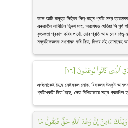
আৰু আমি মানুহক সিহঁতৰ পিতৃ-মাতৃৰ প্ৰতি সদয় ব্যৱহাৰৰ 
এৰুৱাবলৈ লাগিছিল ত্ৰিশ মাহ, অৱশেষত যেতিয়া সি পূৰ্ণ 
কৃতজ্ঞতা প্ৰকাশ কৰিব পাৰোঁ, মোৰ প্ৰতি আৰু মোৰ পিতৃ-ম
সন্ততিসকলক সংশোধন কৰি দিয়া, নিশ্চয় মই তোমাৰেই অভি
ۡقِ ٱلَّذِي كَانُواْ يُوعَدُونَ [١٦
এওঁলোকেই হৈছে সেইসকল লোক, যিসকলৰ উৎকৃষ্ট আমলসমূ
প্ৰতিশ্ৰুতি দিয়া হৈছে, সেয়া নিশ্চিতভাৱে সত্য প্ৰমাণিত 
 وَيۡلَكَ ءَامِنۡ إِنَّ وَعۡدَ ٱللَّهِ حَقّٞ فَيَقُولُ مَا