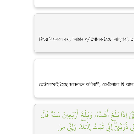
নিশ্চয় যিসকলে কয়, ‘আমাৰ প্ৰতিপালক হৈছে আল্লাহ’,
তেওঁলোকেই হৈছে জান্নাতৰ অধিবাসী, তেওঁলোকে যি আমল 
ىٰٓ إِذَا بَلَغَ أَشُدَّهُۥ وَبَلَغَ أَرۡبَعِينَ سَنَةٗ قَالَ
ُرِّيَّتِيٓۖ إِنِّي تُبۡتُ إِلَيۡكَ وَإِنِّي مِنَ