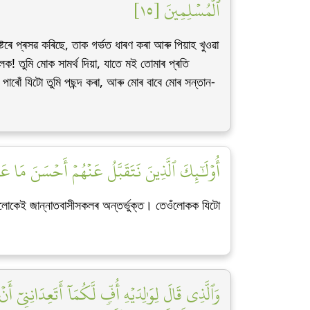
ٱلۡمُسۡلِمِينَ [١٥]
ষ্টৰে প্ৰসৱ কৰিছে, তাক গৰ্ভত ধাৰণ কৰা আৰু পিয়াহ খুওৱা
ক! তুমি মোক সামৰ্থ দিয়া, যাতে মই তোমাৰ প্ৰতি
 পাৰোঁ যিটো তুমি পছন্দ কৰা, আৰু মোৰ বাবে মোৰ সন্তান-
أُوْلَٰٓئِكَ ٱلَّذِينَ نَتَقَبَّلُ عَنۡهُمۡ أَحۡسَنَ مَا ع]
লোকেই জান্নাতবাসীসকলৰ অন্তৰ্ভুক্ত। তেওঁলোকক যিটো
وَٱلَّذِي قَالَ لِوَٰلِدَيۡهِ أُفّٖ لَّكُمَآ أَتَعِدَانِنِي