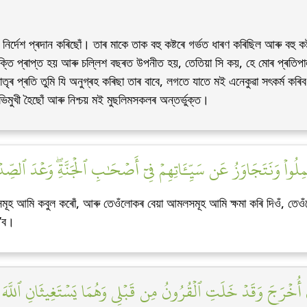
নিৰ্দেশ প্ৰদান কৰিছোঁ। তাৰ মাকে তাক বহু কষ্টৰে গৰ্ভত ধাৰণ কৰিছিল আৰু বহু ক
শক্তি প্ৰাপ্ত হয় আৰু চল্লিশ বছৰত উপনীত হয়, তেতিয়া সি কয়, হে মোৰ প্ৰতিপাল
াতৃৰ প্ৰতি তুমি যি অনুগ্ৰহ কৰিছা তাৰ বাবে, লগতে যাতে মই এনেকুৱা সৎকৰ্ম কৰিব
মুখী হৈছোঁ আৰু নিশ্চয় মই মুছলিমসকলৰ অন্তৰ্ভুক্ত।
َمِلُواْ وَنَتَجَاوَزُ عَن سَيِّـَٔاتِهِمۡ فِيٓ أَصۡحَٰبِ ٱلۡجَنَّةِۖ وَعۡدَ ٱلصِّد
হ আমি কবুল কৰোঁ, আৰু তেওঁলোকৰ বেয়া আমলসমূহ আমি ক্ষমা কৰি দিওঁ, তেওঁ
হ’ব।
ٓ أَنۡ أُخۡرَجَ وَقَدۡ خَلَتِ ٱلۡقُرُونُ مِن قَبۡلِي وَهُمَا يَسۡتَغِيثَانِ ٱللَّهَ