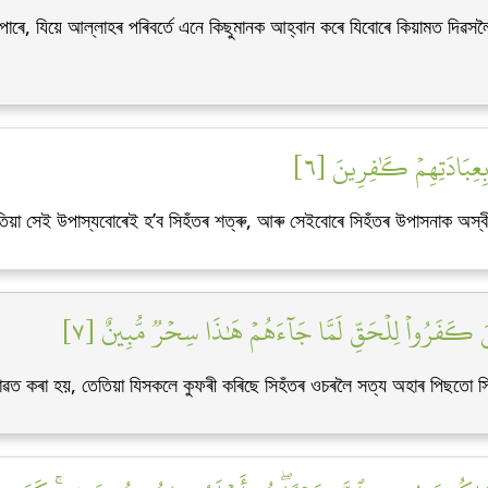
াৰে, যিয়ে আল্লাহৰ পৰিবৰ্তে এনে কিছুমানক আহ্বান কৰে যিবোৰে কিয়ামত দিৱস
 بِعِبَادَتِهِمۡ كَٰفِرِينَ [٦
তিয়া সেই উপাস্যবোৰেই হ’ব সিহঁতৰ শত্ৰু, আৰু সেইবোৰে সিহঁতৰ উপাসনাক অস্
َذِينَ كَفَرُواْ لِلۡحَقِّ لَمَّا جَآءَهُمۡ هَٰذَا سِحۡرٞ مُّبِينٌ [٧
ৱত কৰা হয়, তেতিয়া যিসকলে কুফৰী কৰিছে সিহঁতৰ ওচৰলৈ সত্য অহাৰ পিছতো সিহঁ