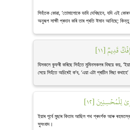
সিহঁতক কোৱা, ‘তোমালোকে ভাবি দেখিছানে, যদি এই কো
অনুৰূপ সাক্ষী প্ৰদান কৰি তাৰ প্ৰতি ঈমান আনিছে; কিন
إِفۡكٞ قَدِيمٞ [١١
যিসকলে কুফৰী কৰিছে সিহঁতে মুমিনসকলৰ বিষয়ে কয়, ‘ইয়া
সেয়ে সিহঁতে অচিৰেই ক’ব, ‘এয়া এটা প্ৰাচীন মিছা কথাহে’
رَىٰ لِلۡمُحۡسِنِينَ [١٢
ইয়াৰ পূৰ্বে মুছাৰ কিতাব আছিল পথ প্ৰদৰ্শক আৰু ৰহমত
সুসংবাদ।