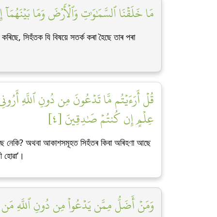
مَا خَلَقۡنَا ٱلسَّمَٰوَٰتِ وَٱلۡأَرۡضَ وَمَا بَيۡنَهُمَآ ]
 কৰিছে, সিহঁতক যি বিষয়ে সতৰ্ক কৰা হৈছে তাৰ পৰা
قُلۡ أَرَءَيۡتُم مَّا تَدۡعُونَ مِن دُونِ ٱللَّهِ أَرُونِي
عِلۡمٍ إِن كُنتُمۡ صَٰدِقِينَ [٤]
কৰিছে নেকি? অথবা আকাশসমূহত সিহঁতৰ কিবা অৰিহণা আছে
ী হোৱা’।
وَمَنۡ أَضَلُّ مِمَّن يَدۡعُواْ مِن دُونِ ٱللَّهِ مَن لَّ]