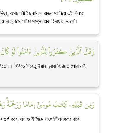
ৰিছা, অথচ বনী ইছৰাঈলৰ এজন সাক্ষীয়ে এই বিষয়ে
শ্চয় আল্লাহে যালিম সম্প্ৰদায়ক হিদায়ত নকৰে’।
وَقَالَ ٱلَّذِينَ كَفَرُواْ لِلَّذِينَ ءَامَنُواْ لَوۡ كَانَ خ]
েন’। সিহঁতে যিহেতু ইয়াৰ দ্বাৰা হিদায়ত পোৱা নাই
وَمِن قَبۡلِهِۦ كِتَٰبُ مُوسَىٰٓ إِمَامٗا وَرَحۡمَةٗۚ وَهَ]
 সতৰ্ক কৰে, লগতে ই হৈছে সৎকৰ্মশীলসকলৰ বাবে