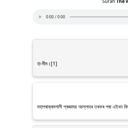
Surah
The w
হা-মীম।[1]
মহাপৰাক্ৰমশালী প্ৰজ্ঞাময় আল্লাহৰ তৰফৰ পৰা এইখন কি