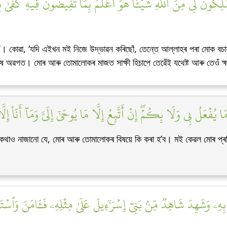
تَمۡلِكُونَ لِي مِنَ ٱللَّهِ شَيۡـًٔاۖ هُوَ أَعۡلَمُ بِمَا تُفِيضُونَ فِيهِۚ كَفَىٰ 
ে’। কোৱা, ‘যদি এইখন মই নিজে উদ্ভাৱন কৰিছোঁ, তেন্তে আল্লাহৰ পৰা মোক ব
 অৱগত। মোৰ আৰু তোমালোকৰ মাজত সাক্ষী হিচাপে তেৱেঁই যথেষ্ট আৰু তেওঁ ক্ষ
ۡعَلُ بِي وَلَا بِكُمۡۖ إِنۡ أَتَّبِعُ إِلَّا مَا يُوحَىٰٓ إِلَيَّ وَمَآ أَنَا۠ إِلَّ
ই কথাও নাজানো যে, মোৰ আৰু তোমালোকৰ বিষয়ে কি কৰা হ’ব। মই কেৱল মোৰ প্
هِۦ وَشَهِدَ شَاهِدٞ مِّنۢ بَنِيٓ إِسۡرَٰٓءِيلَ عَلَىٰ مِثۡلِهِۦ فَـَٔامَنَ وَٱسۡتَكۡ