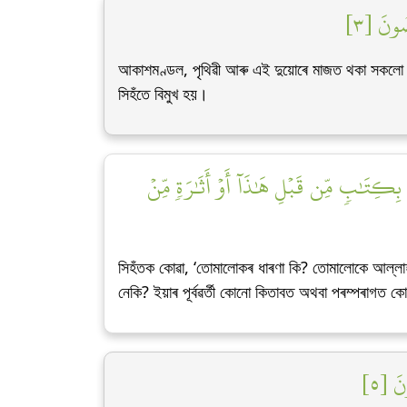
ضُونَ [٣
আকাশমণ্ডল, পৃথিৱী আৰু এই দুয়োৰে মাজত থকা সকলো বস্তু
সিহঁতে বিমুখ হয়।
 بِكِتَٰبٖ مِّن قَبۡلِ هَٰذَآ أَوۡ أَثَٰرَةٖ مِّنۡ
সিহঁতক কোৱা, ‘তোমালোকৰ ধাৰণা কি? তোমালোকে আল্লাহৰ
নেকি? ইয়াৰ পূৰ্বৱৰ্তী কোনো কিতাবত অথবা পৰম্পৰাগত 
نَ [٥