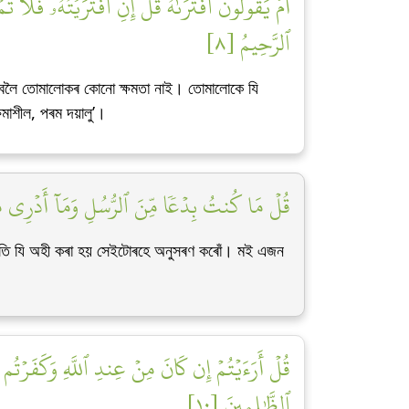
أَمۡ يَقُولُونَ ٱفۡتَرَىٰهُۖ قُلۡ إِنِ ٱفۡتَرَيۡتُهُۥ فَلَا 
ٱلرَّحِيمُ [٨]
চাবলৈ তোমালোকৰ কোনো ক্ষমতা নাই। তোমালোকে যি
মাশীল, পৰম দয়ালু’।
قُلۡ مَا كُنتُ بِدۡعٗا مِّنَ ٱلرُّسُلِ وَمَآ أَدۡرِي مَا يُف]
ৰতি যি অহী কৰা হয় সেইটোৰহে অনুসৰণ কৰোঁ। মই এজন
قُلۡ أَرَءَيۡتُمۡ إِن كَانَ مِنۡ عِندِ ٱللَّهِ وَكَفَرۡتُم بِ
ٱلظَّٰلِمِينَ [١٠]