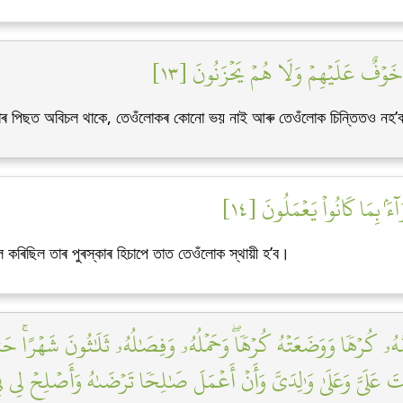
َلَا خَوۡفٌ عَلَيۡهِمۡ وَلَا هُمۡ يَحۡزَنُونَ [١٣
 তাৰ পিছত অবিচল থাকে, তেওঁলোকৰ কোনো ভয় নাই আৰু তেওঁলোক চিন্তিতও নহ’
ۢ بِمَا كَانُواْ يَعۡمَلُونَ [١٤
কৰিছিল তাৰ পুৰস্কাৰ হিচাপে তাত তেওঁলোক স্থায়ী হ’ব।
ُمُّهُۥ كُرۡهٗا وَوَضَعَتۡهُ كُرۡهٗاۖ وَحَمۡلُهُۥ وَفِصَٰلُهُۥ ثَلَٰثُونَ شَهۡرًاۚ حَتَّ
َ عَلَيَّ وَعَلَىٰ وَٰلِدَيَّ وَأَنۡ أَعۡمَلَ صَٰلِحٗا تَرۡضَىٰهُ وَأَصۡلِحۡ لِي فِي ذ