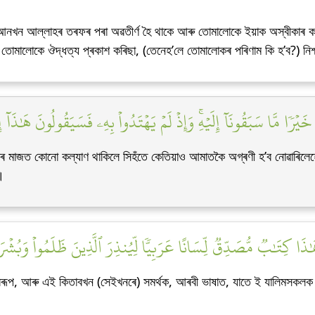
ৰআনখন আল্লাহৰ তৰফৰ পৰা অৱতীৰ্ণ হৈ থাকে আৰু তোমালোকে ইয়াক অস্বীকাৰ ক
্তু তোমালোকে ঔদ্ধত্য প্ৰকাশ কৰিছা, (তেনেহ’লে তোমালোকৰ পৰিণাম কি হ’ব?) নি
َيۡرٗا مَّا سَبَقُونَآ إِلَيۡهِۚ وَإِذۡ لَمۡ يَهۡتَدُواْ بِهِۦ فَسَيَقُولُونَ هَٰذَآ 
ৰ মাজত কোনো কল্যাণ থাকিলে সিহঁতে কেতিয়াও আমাতকৈ অগ্ৰণী হ’ব নোৱাৰিলেহেঁত
।
ٰذَا كِتَٰبٞ مُّصَدِّقٞ لِّسَانًا عَرَبِيّٗا لِّيُنذِرَ ٱلَّذِينَ ظَلَمُواْ وَبُشۡ
স্বৰূপ, আৰু এই কিতাবখন (সেইখনৰে) সমৰ্থক, আৰবী ভাষাত, যাতে ই যালিমসকলক