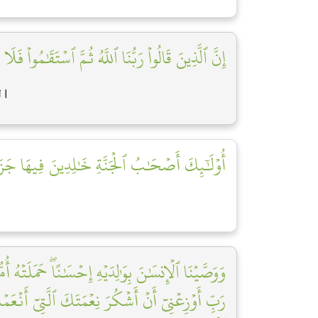
إِنَّ ٱلَّذِينَ قَالُواْ رَبُّنَا ٱللَّهُ ثُمَّ ٱسۡتَقَٰمُواْ ف]
ব।
أُوْلَٰٓئِكَ أَصۡحَٰبُ ٱلۡجَنَّةِ خَٰلِدِينَ فِيهَا جَزَآءَ]
وَوَصَّيۡنَا ٱلۡإِنسَٰنَ بِوَٰلِدَيۡهِ إِحۡسَٰنًاۖ حَمَلَتۡهُ أ
رَبِّ أَوۡزِعۡنِيٓ أَنۡ أَشۡكُرَ نِعۡمَتَكَ ٱلَّتِيٓ أَنۡعَمۡت