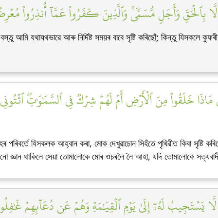
إِلَّا بِٱلۡحَقِّ وَأَجَلٖ مُّسَمّٗىۚ وَٱلَّذِينَ كَفَرُواْ عَمَّآ أُنذِرُواْ مُعۡرِ
 আমি যথাযথভাৱে আৰু নিৰ্দিষ্ট সময়ৰ বাবে সৃষ্টি কৰিছোঁ; কিন্তু যিসকলে কুফৰী
 مَاذَا خَلَقُواْ مِنَ ٱلۡأَرۡضِ أَمۡ لَهُمۡ شِرۡكٞ فِي ٱلسَّمَٰوَٰتِۖ ٱئۡتُونِي
 পৰিবৰ্তে যিসকলক আহ্বান কৰা, মোক দেখুৱাচোন সিহঁতে পৃথিৱীত কিবা সৃষ্টি 
কোনো জ্ঞান থাকিলে সেয়া তোমালোকে মোৰ ওচৰলৈ লৈ আহা, যদি তোমালোকে সত্যবাদ
ا يَسۡتَجِيبُ لَهُۥٓ إِلَىٰ يَوۡمِ ٱلۡقِيَٰمَةِ وَهُمۡ عَن دُعَآئِهِمۡ غَٰفِلُو