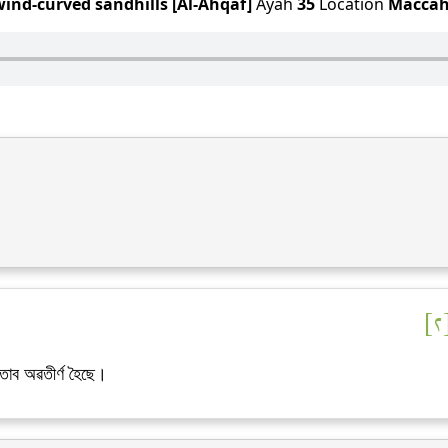
ind-curved sandhills [Al-Ahqaf]
Ayah
35
Location
Macca
তাব অৱতীৰ্ণ হৈছে।