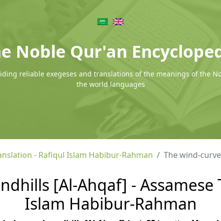
e Noble Qur'an Encyclope
ding reliable exegeses and translations of the meanings of the N
the world languages
nslation - Rafiqul Islam Habibur-Rahman
The wind-curved
dhills [Al-Ahqaf] - Assamese T
Islam Habibur-Rahman