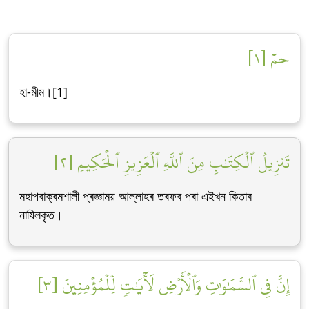
حمٓ [١]
হা-মীম।[1]
تَنزِيلُ ٱلۡكِتَٰبِ مِنَ ٱللَّهِ ٱلۡعَزِيزِ ٱلۡحَكِيمِ [٢]
মহাপৰাক্ৰমশালী প্ৰজ্ঞাময় আল্লাহৰ তৰফৰ পৰা এইখন কিতাব
নাযিলকৃত।
إِنَّ فِي ٱلسَّمَٰوَٰتِ وَٱلۡأَرۡضِ لَأٓيَٰتٖ لِّلۡمُؤۡمِنِينَ [٣]