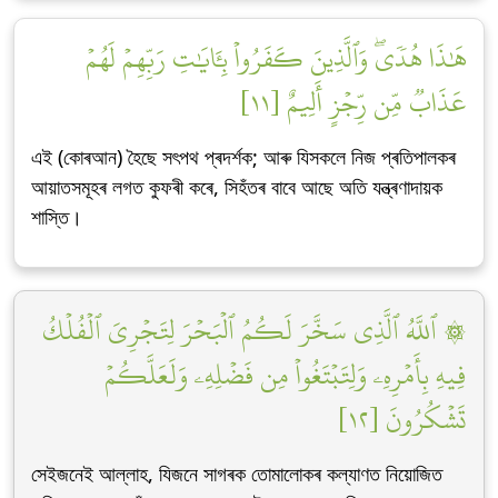
هَٰذَا هُدٗىۖ وَٱلَّذِينَ كَفَرُواْ بِـَٔايَٰتِ رَبِّهِمۡ لَهُمۡ
عَذَابٞ مِّن رِّجۡزٍ أَلِيمٌ [١١]
এই (কোৰআন) হৈছে সৎপথ প্ৰদৰ্শক; আৰু যিসকলে নিজ প্ৰতিপালকৰ
আয়াতসমূহৰ লগত কুফৰী কৰে, সিহঁতৰ বাবে আছে অতি যন্ত্ৰণাদায়ক
শাস্তি।
۞ ٱللَّهُ ٱلَّذِي سَخَّرَ لَكُمُ ٱلۡبَحۡرَ لِتَجۡرِيَ ٱلۡفُلۡكُ
فِيهِ بِأَمۡرِهِۦ وَلِتَبۡتَغُواْ مِن فَضۡلِهِۦ وَلَعَلَّكُمۡ
تَشۡكُرُونَ [١٢]
সেইজনেই আল্লাহ, যিজনে সাগৰক তোমালোকৰ কল্যাণত নিয়োজিত