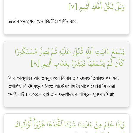
وَيۡلٞ لِّكُلِّ أَفَّاكٍ أَثِيمٖ [٧]
দুৰ্ভোগ প্ৰত্যেক ঘোৰ মিছলীয়া পাপীৰ বাবে!
يَسۡمَعُ ءَايَٰتِ ٱللَّهِ تُتۡلَىٰ عَلَيۡهِ ثُمَّ يُصِرُّ مُسۡتَكۡبِرٗا
كَأَن لَّمۡ يَسۡمَعۡهَاۖ فَبَشِّرۡهُ بِعَذَابٍ أَلِيمٖ [٨]
যিয়ে আল্লাহৰ আয়াতসমূহ শুনে যিবোৰ তাৰ ওচৰত তিলাৱত কৰা হয়,
তথাপিও সি ঔদ্ধত্যৰ সৈতে আকোঁৰগোজ হৈ থাকে যেনিবা সি সেয়া
শুনাই নাই। এতেকে তুমি তাক যন্ত্ৰণাদায়ক শাস্তিৰ সুসংবাদ দিয়া;
وَإِذَا عَلِمَ مِنۡ ءَايَٰتِنَا شَيۡـًٔا ٱتَّخَذَهَا هُزُوًاۚ أُوْلَٰٓئِكَ