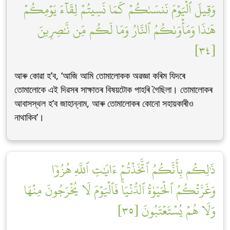
وَقِيلَ ٱلۡيَوۡمَ نَنسَىٰكُمۡ كَمَا نَسِيتُمۡ لِقَآءَ يَوۡمِكُمۡ
هَٰذَا وَمَأۡوَىٰكُمُ ٱلنَّارُ وَمَا لَكُم مِّن نَّٰصِرِينَ
[٣٤]
আৰু কোৱা হ’ব, ‘আজি আমি তোমালোকক অৱজ্ঞা কৰিম যিদৰে
তোমালোকে এই দিৱসৰ সাক্ষাতৰ বিষয়টোক পাহৰি গৈছিলা। তোমালোকৰ
আবাসস্থল হ’ব জাহান্নাম, আৰু তোমালোকৰ কোনো সহায়কাৰীও
নাথাকিব’।
ذَٰلِكُم بِأَنَّكُمُ ٱتَّخَذۡتُمۡ ءَايَٰتِ ٱللَّهِ هُزُوٗا
وَغَرَّتۡكُمُ ٱلۡحَيَوٰةُ ٱلدُّنۡيَاۚ فَٱلۡيَوۡمَ لَا يُخۡرَجُونَ مِنۡهَا
وَلَا هُمۡ يُسۡتَعۡتَبُونَ [٣٥]