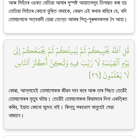
আৰু সিহঁতৰ ওচৰত যেতিয়া আমাৰ সুস্পষ্ট আয়াতসমূহ তিলাৱত কৰা হয়
তেতিয়া সিহঁতৰ কোনো যুক্তি নাথাকে, কেৱল এই কথাৰ বাহিৰে যে, যদি
তোমালোকে সত্যবাদী হোৱা তেন্তে আমাৰ পিতৃ-পুৰুষসকলক লৈ আহা।
قُلِ ٱللَّهُ يُحۡيِيكُمۡ ثُمَّ يُمِيتُكُمۡ ثُمَّ يَجۡمَعُكُمۡ إِلَىٰ
يَوۡمِ ٱلۡقِيَٰمَةِ لَا رَيۡبَ فِيهِ وَلَٰكِنَّ أَكۡثَرَ ٱلنَّاسِ
لَا يَعۡلَمُونَ [٢٦]
কোৱা, আল্লাহেই তোমালোকক জীৱন দান কৰে আৰু তাৰ পিছত তেৱেঁই
তোমালোকৰ মৃত্যু ঘটায়। তেৱেঁই তোমালোকক কিয়ামতৰ দিনা একত্ৰিত
কৰিব, ইয়াত কোনো সন্দেহ নাই। কিন্তু সৰহভাগ মানুহেই সেয়া
নাজানে।