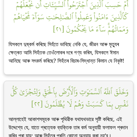
أَمۡ حَسِبَ ٱلَّذِينَ ٱجۡتَرَحُواْ ٱلسَّيِّـَٔاتِ أَن نَّجۡعَلَهُمۡ
كَٱلَّذِينَ ءَامَنُواْ وَعَمِلُواْ ٱلصَّٰلِحَٰتِ سَوَآءٗ مَّحۡيَاهُمۡ
وَمَمَاتُهُمۡۚ سَآءَ مَا يَحۡكُمُونَ [٢١]
যিসকলে দুষ্কৰ্ম কৰিছে সিহঁতে ভাবিছে নেকি যে, জীৱন আৰু মৃত্যুৰ
ক্ষেত্ৰত আমি সিহঁতক তেওঁলোকৰ দৰে গণ্য কৰিম, যিসকলে ঈমান
আনিছে আৰু সৎকৰ্ম কৰিছে? সিহঁতৰ বিচাৰ-সিদ্ধান্ত কিমান যে নিকৃষ্ট!
وَخَلَقَ ٱللَّهُ ٱلسَّمَٰوَٰتِ وَٱلۡأَرۡضَ بِٱلۡحَقِّ وَلِتُجۡزَىٰ كُلُّ
نَفۡسِۭ بِمَا كَسَبَتۡ وَهُمۡ لَا يُظۡلَمُونَ [٢٢]
আল্লাহেই আকাশসমূহক আৰু পৃথিৱীক যথাযথভাৱে সৃষ্টি কৰিছে, এই
উদ্দেশ্যে যে, যাতে প্ৰত্যেক ব্যক্তিক তাৰ কৰ্ম অনুযায়ী ফলাফল প্ৰদান
কৰিব পৰা যায়; আৰু সিহঁতৰ প্ৰতি কোনো অন্যায় কৰা নহ’ব।