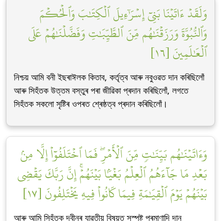
وَلَقَدۡ ءَاتَيۡنَا بَنِيٓ إِسۡرَٰٓءِيلَ ٱلۡكِتَٰبَ وَٱلۡحُكۡمَ
وَٱلنُّبُوَّةَ وَرَزَقۡنَٰهُم مِّنَ ٱلطَّيِّبَٰتِ وَفَضَّلۡنَٰهُمۡ عَلَى
ٱلۡعَٰلَمِينَ [١٦]
নিশ্চয় আমি বনী ইছৰাঈলক কিতাব, কৰ্তৃত্ব আৰু নবুওৱত দান কৰিছিলোঁ
আৰু সিহঁতক উত্তম বস্তুৰ পৰা জীৱিকা প্ৰদান কৰিছিলোঁ, লগতে
সিহঁতক সকলো সৃষ্টিৰ ওপৰত শ্ৰেষ্ঠত্ব প্ৰদান কৰিছিলোঁ।
وَءَاتَيۡنَٰهُم بَيِّنَٰتٖ مِّنَ ٱلۡأَمۡرِۖ فَمَا ٱخۡتَلَفُوٓاْ إِلَّا مِنۢ
بَعۡدِ مَا جَآءَهُمُ ٱلۡعِلۡمُ بَغۡيَۢا بَيۡنَهُمۡۚ إِنَّ رَبَّكَ يَقۡضِي
بَيۡنَهُمۡ يَوۡمَ ٱلۡقِيَٰمَةِ فِيمَا كَانُواْ فِيهِ يَخۡتَلِفُونَ [١٧]
আৰু আমি সিহঁতক দ্বীনৰ যাৱতীয় বিষয়ত সুস্পষ্ট প্ৰমাণাদি দান