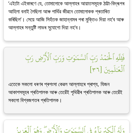
‘এইটো এইকাৰণে যে, তোমালোকে আল্লাহৰ আয়াতসমূহক ঠাট্টা-বিদ্ৰূপৰ
আহিলা বনাই লৈছিলা আৰু পাৰ্থিৱ জীৱনে তোমালোকক প্ৰতাৰিত
কৰিছিল’। সেয়ে আজি সিহঁতক জাহান্নামৰ পৰা মুক্তিও দিয়া নহ’ব আৰু
আল্লাহৰ সন্তুষ্টি লাভৰ সুযোগো দিয়া নহ’ব।
فَلِلَّهِ ٱلۡحَمۡدُ رَبِّ ٱلسَّمَٰوَٰتِ وَرَبِّ ٱلۡأَرۡضِ رَبِّ
ٱلۡعَٰلَمِينَ [٣٦]
এতেকে সকলো ধৰণৰ প্ৰশংসা কেৱল আল্লাহৰে প্ৰাপ্য, যিজন
আকাশসমূহৰ প্ৰতিপালক আৰু তেৱেঁই পৃথিৱীৰ প্ৰতিপালক আৰু তেৱেঁই
সকলো বিশ্বজগতৰ প্ৰতিপালক।
وَلَهُ ٱلۡكِبۡرِيَآءُ فِي ٱلسَّمَٰوَٰتِ وَٱلۡأَرۡضِۖ وَهُوَ ٱلۡعَزِيزُ