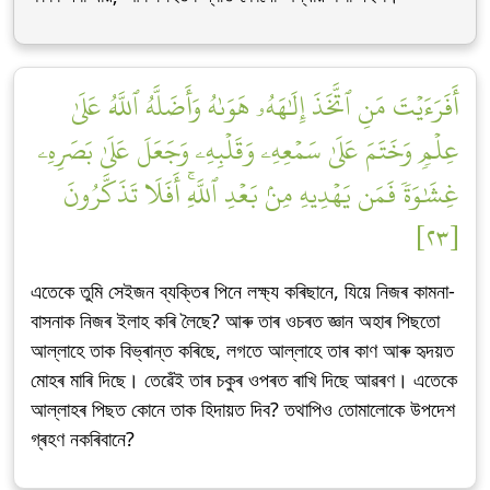
أَفَرَءَيۡتَ مَنِ ٱتَّخَذَ إِلَٰهَهُۥ هَوَىٰهُ وَأَضَلَّهُ ٱللَّهُ عَلَىٰ
عِلۡمٖ وَخَتَمَ عَلَىٰ سَمۡعِهِۦ وَقَلۡبِهِۦ وَجَعَلَ عَلَىٰ بَصَرِهِۦ
غِشَٰوَةٗ فَمَن يَهۡدِيهِ مِنۢ بَعۡدِ ٱللَّهِۚ أَفَلَا تَذَكَّرُونَ
[٢٣]
এতেকে তুমি সেইজন ব্যক্তিৰ পিনে লক্ষ্য কৰিছানে, যিয়ে নিজৰ কামনা-
বাসনাক নিজৰ ইলাহ কৰি লৈছে? আৰু তাৰ ওচৰত জ্ঞান অহাৰ পিছতো
আল্লাহে তাক বিভ্ৰান্ত কৰিছে, লগতে আল্লাহে তাৰ কাণ আৰু হৃদয়ত
মোহৰ মাৰি দিছে। তেৱেঁই তাৰ চকুৰ ওপৰত ৰাখি দিছে আৱৰণ। এতেকে
আল্লাহৰ পিছত কোনে তাক হিদায়ত দিব? তথাপিও তোমালোকে উপদেশ
গ্ৰহণ নকৰিবানে?