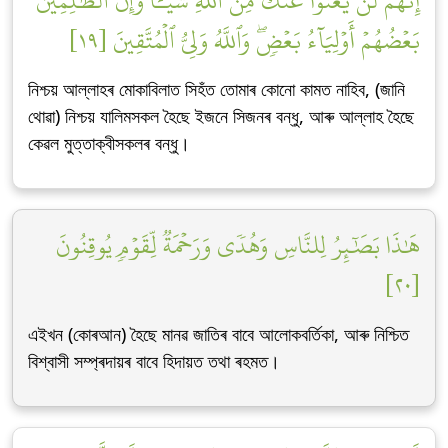
إِنَّهُمۡ لَن يُغۡنُواْ عَنكَ مِنَ ٱللَّهِ شَيۡـٔٗاۚ وَإِنَّ ٱلظَّٰلِمِينَ
بَعۡضُهُمۡ أَوۡلِيَآءُ بَعۡضٖۖ وَٱللَّهُ وَلِيُّ ٱلۡمُتَّقِينَ [١٩]
নিশ্চয় আল্লাহৰ মোকাবিলাত সিহঁত তোমাৰ কোনো কামত নাহিব, (জানি
থোৱা) নিশ্চয় যালিমসকল হৈছে ইজনে সিজনৰ বন্ধু, আৰু আল্লাহ হৈছে
কেৱল মুত্তাক্বীসকলৰ বন্ধু।
هَٰذَا بَصَٰٓئِرُ لِلنَّاسِ وَهُدٗى وَرَحۡمَةٞ لِّقَوۡمٖ يُوقِنُونَ
[٢٠]
এইখন (কোৰআন) হৈছে মানৱ জাতিৰ বাবে আলোকবৰ্তিকা, আৰু নিশ্চিত
বিশ্বাসী সম্প্ৰদায়ৰ বাবে হিদায়ত তথা ৰহমত।