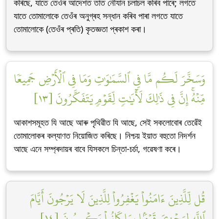
কৰিছে, যাতে তেওঁৰ আদেশত তাত নৌযান চলাচল কৰিব পাৰে; লগতে
যাতে তোমালোকে তেওঁৰ অনুগ্ৰহ সন্ধান কৰিব পাৰা লগতে যাতে
তোমালোকে (তেওঁৰ প্ৰতি) কৃতজ্ঞতা প্ৰকাশ কৰা।
وَسَخَّرَ لَكُم مَّا فِي ٱلسَّمَٰوَٰتِ وَمَا فِي ٱلۡأَرۡضِ جَمِيعٗا
مِّنۡهُۚ إِنَّ فِي ذَٰلِكَ لَأٓيَٰتٖ لِّقَوۡمٖ يَتَفَكَّرُونَ [١٣]
আকাশসমূহত যি আছে আৰু পৃথিৱীত যি আছে, সেই সকলোবোৰ তেৱেঁই
তোমালোকৰ কল্যাণত নিয়োজিত কৰিছে। নিশ্চয় ইয়াত বহুতো নিদৰ্শন
আছে এনে সম্প্ৰদায়ৰ বাবে যিসকলে চিন্তা-চৰ্চা, গৱেষণা কৰে।
قُل لِّلَّذِينَ ءَامَنُواْ يَغۡفِرُواْ لِلَّذِينَ لَا يَرۡجُونَ أَيَّامَ
ٱللَّهِ لِيَجۡزِيَ قَوۡمَۢا بِمَا كَانُواْ يَكۡسِبُونَ [١٤]