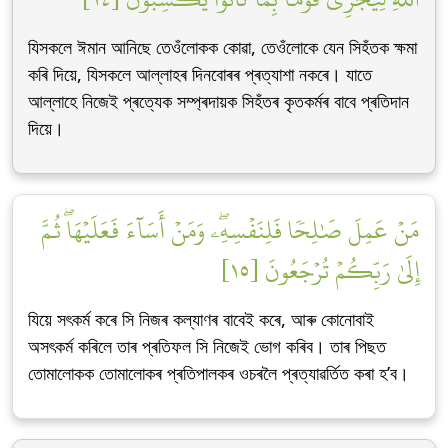
যিসকলে ঈমান আনিছে তেওঁলোকক কোৱা, তেওঁলোকে যেন সিহঁতক ক্ষমা
কৰি দিয়ে, যিসকলে আল্লাহৰ দিনবোৰৰ প্ৰত্যাশা নকৰে। যাতে
আল্লাহে নিজেই প্ৰত্যেক সম্প্ৰদায়ক সিহঁতৰ কৃতকৰ্মৰ বাবে প্ৰতিদান
দিয়ে।
مَنۡ عَمِلَ صَٰلِحٗا فَلِنَفۡسِهِۦۖ وَمَنۡ أَسَآءَ فَعَلَيۡهَاۖ ثُمَّ
إِلَىٰ رَبِّكُمۡ تُرۡجَعُونَ [١٥]
যিয়ে সৎকৰ্ম কৰে সি নিজৰ কল্যাণৰ বাবেই কৰে, আৰু কোনোবাই
অসৎকৰ্ম কৰিলে তাৰ প্ৰতিফল সি নিজেই ভোগ কৰিব। তাৰ পিছত
তোমালোকক তোমালোকৰ প্ৰতিপালকৰ ওচৰলৈ প্ৰত্যাৱৰ্তিত কৰা হ’ব।