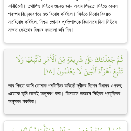
কৰিছিলোঁ। তথাপিও সিহঁতৰ ওচৰত জ্ঞান অহাৰ পিছতো সিহঁতে কেৱল
পৰস্পৰ বিদ্বেষবশতঃ মত বিৰোধ কৰিছিল। সিহঁতে যিবোৰ বিষয়ত
মতবিৰোধ কৰিছিল, নিশ্চয় তোমাৰ প্ৰতিপালকে কিয়ামতৰ দিনা সিহঁতৰ
মাজত সেইবোৰ বিষয়ৰ ফয়চালা কৰি দিব।
ثُمَّ جَعَلۡنَٰكَ عَلَىٰ شَرِيعَةٖ مِّنَ ٱلۡأَمۡرِ فَٱتَّبِعۡهَا وَلَا
تَتَّبِعۡ أَهۡوَآءَ ٱلَّذِينَ لَا يَعۡلَمُونَ [١٨]
তাৰ পিছত আমি তোমাক প্ৰতিষ্ঠিত কৰিছোঁ দ্বীনৰ বিশেষ বিধানৰ ওপৰত;
এতেকে তুমি তাৰেই অনুসৰণ কৰা। যিসকলে নাজানে সিহঁতৰ প্ৰবৃত্তিৰ
অনুসৰণ নকৰিবা।