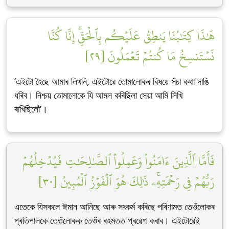
هَٰذَا كِتَٰبُنَا يَنطِقُ عَلَيۡكُم بِٱلۡحَقِّۚ إِنَّا كُنَّا
نَسۡتَنسِخُ مَا كُنتُمۡ تَعۡمَلُونَ [٢٩]
‘এইটো হৈছে আমাৰ লিখনি, এইটোৱে তোমালোকৰ বিষয়ে সঁচা কথা দাঙি
ধৰিব। নিশ্চয় তোমালোকে যি আমল কৰিছিলা সেয়া আমি লিখি
ৰাখিছিলোঁ’।
فَأَمَّا ٱلَّذِينَ ءَامَنُواْ وَعَمِلُواْ ٱلصَّٰلِحَٰتِ فَيُدۡخِلُهُمۡ
رَبُّهُمۡ فِي رَحۡمَتِهِۦۚ ذَٰلِكَ هُوَ ٱلۡفَوۡزُ ٱلۡمُبِينُ [٣٠]
এতেকে যিসকলে ঈমান আনিছে আৰু সৎকৰ্ম কৰিছে পৰিণামত তেওঁলোকৰ
প্ৰতিপালকে তেওঁলোকক তেওঁৰ ৰহমতত প্ৰৱেশ কৰাব। এইটোৱেই