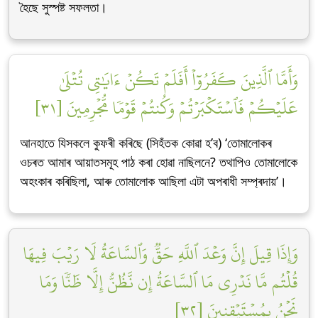
হৈছে সুস্পষ্ট সফলতা।
وَأَمَّا ٱلَّذِينَ كَفَرُوٓاْ أَفَلَمۡ تَكُنۡ ءَايَٰتِي تُتۡلَىٰ
عَلَيۡكُمۡ فَٱسۡتَكۡبَرۡتُمۡ وَكُنتُمۡ قَوۡمٗا مُّجۡرِمِينَ [٣١]
আনহাতে যিসকলে কুফৰী কৰিছে (সিহঁতক কোৱা হ’ব) ‘তোমালোকৰ
ওচৰত আমাৰ আয়াতসমূহ পাঠ কৰা হোৱা নাছিলনে? তথাপিও তোমালোকে
অহংকাৰ কৰিছিলা, আৰু তোমালোক আছিলা এটা অপৰাধী সম্প্ৰদায়’।
وَإِذَا قِيلَ إِنَّ وَعۡدَ ٱللَّهِ حَقّٞ وَٱلسَّاعَةُ لَا رَيۡبَ فِيهَا
قُلۡتُم مَّا نَدۡرِي مَا ٱلسَّاعَةُ إِن نَّظُنُّ إِلَّا ظَنّٗا وَمَا
نَحۡنُ بِمُسۡتَيۡقِنِينَ [٣٢]