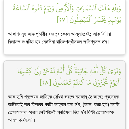
وَلِلَّهِ مُلۡكُ ٱلسَّمَٰوَٰتِ وَٱلۡأَرۡضِۚ وَيَوۡمَ تَقُومُ ٱلسَّاعَةُ
يَوۡمَئِذٖ يَخۡسَرُ ٱلۡمُبۡطِلُونَ [٢٧]
আকাশসমূহ আৰু পৃথিৱীৰ ৰাজত্ব কেৱল আল্লাহৰেই; আৰু যিদিনা
কিয়ামত সংঘটিত হ’ব সেইদিনা বাতিলপন্থীসকল ক্ষতিগ্ৰস্ত হ’ব।
وَتَرَىٰ كُلَّ أُمَّةٖ جَاثِيَةٗۚ كُلُّ أُمَّةٖ تُدۡعَىٰٓ إِلَىٰ كِتَٰبِهَا
ٱلۡيَوۡمَ تُجۡزَوۡنَ مَا كُنتُمۡ تَعۡمَلُونَ [٢٨]
আৰু তুমি প্ৰত্যেক জাতিকে দেখিবা ভয়তে নতজানু হৈ আছে; প্ৰত্যেক
জাতিকেই তাৰ কিতাবৰ প্ৰতি আহ্বান কৰা হ’ব, (আৰু কোৱা হ’ব) ‘আজি
তোমালোকক কেৱল সেইটোৰেই প্ৰতিফল দিয়া হ’ব যিটো তোমালোকে
আমল কৰিছিলা’।