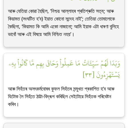
আৰু যেতিয়া কোৱা হৈছিল, ‘নিশ্চয় আল্লাহৰ প্ৰতিশ্ৰুতি সত্য; আৰু
কিয়ামত (সংঘটিত হ’ব) ইয়াত কোনো সন্দেহ নাই’; তেতিয়া তোমালোকে
কৈছিলা, ‘কিয়ামত কি আমি একো নাজানো; আমি ইয়াক এটা ধাৰণা বুলিহে
ভাবোঁ আৰু এই বিষয়ে আমি নিশ্চিত নহয়’।
وَبَدَا لَهُمۡ سَيِّـَٔاتُ مَا عَمِلُواْ وَحَاقَ بِهِم مَّا كَانُواْ بِهِۦ
يَسۡتَهۡزِءُونَ [٣٣]
আৰু সিহঁতৰ অসৎকৰ্মবোৰৰ কুফল সিহঁতৰ সন্মুখত প্ৰকাশিত হ’ব আৰু
যিটোক লৈ সিহঁতে ঠাট্টা-বিদ্ৰূপ কৰিছিল সেইটোৱে সিহঁতক পৰিবেষ্টন
কৰিব।