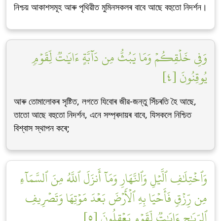
নিশ্চয় আকাশসমূহ আৰু পৃথিৱীত মুমিনসকলৰ বাবে আছে বহুতো নিদৰ্শন।
وَفِي خَلۡقِكُمۡ وَمَا يَبُثُّ مِن دَآبَّةٍ ءَايَٰتٞ لِّقَوۡمٖ
يُوقِنُونَ [٤]
আৰু তোমালোকৰ সৃষ্টিত, লগতে যিবোৰ জীৱ-জন্তু সিঁচৰতি হৈ আছে,
তাতো আছে বহুতো নিদৰ্শন, এনে সম্প্ৰদায়ৰ বাবে, যিসকলে নিশ্চিত
বিশ্বাস স্থাপন কৰে;
وَٱخۡتِلَٰفِ ٱلَّيۡلِ وَٱلنَّهَارِ وَمَآ أَنزَلَ ٱللَّهُ مِنَ ٱلسَّمَآءِ
مِن رِّزۡقٖ فَأَحۡيَا بِهِ ٱلۡأَرۡضَ بَعۡدَ مَوۡتِهَا وَتَصۡرِيفِ
ٱلرِّيَٰحِ ءَايَٰتٞ لِّقَوۡمٖ يَعۡقِلُونَ [٥]