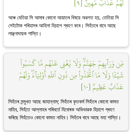
لَهُمۡ عَذَابٞ مُّهِينٞ [٩]
আৰু যেতিয়া সি আমাৰ কোনো আয়াতৰ বিষয়ে অৱগত হয়, তেতিয়া সি
সেইটোক পৰিহাসৰ আহিলা হিচাপে গ্ৰহণ কৰে। সিহঁতৰে বাবে আছে
লাঞ্ছনাদায়ক শাস্তি।
مِّن وَرَآئِهِمۡ جَهَنَّمُۖ وَلَا يُغۡنِي عَنۡهُم مَّا كَسَبُواْ
شَيۡـٔٗا وَلَا مَا ٱتَّخَذُواْ مِن دُونِ ٱللَّهِ أَوۡلِيَآءَۖ وَلَهُمۡ
عَذَابٌ عَظِيمٌ [١٠]
সিহঁতৰ সন্মুখত আছে জাহান্নাম; সিহঁতৰ কৃতকৰ্ম সিহঁতৰ কোনো কামত
নাহিব, সিহঁতে আল্লাহৰ পৰিবৰ্তে যিবোৰক অভিভাৱক হিচাপে গ্ৰহণ
কৰিছে সিহঁতেও কোনো কামত নাহিব। সিহঁতৰ বাবে আছে মহা শাস্তি।