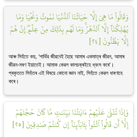
وَقَالُواْ مَا هِيَ إِلَّا حَيَاتُنَا ٱلدُّنۡيَا نَمُوتُ وَنَحۡيَا وَمَا
يُهۡلِكُنَآ إِلَّا ٱلدَّهۡرُۚ وَمَا لَهُم بِذَٰلِكَ مِنۡ عِلۡمٍۖ إِنۡ هُمۡ
إِلَّا يَظُنُّونَ [٢٤]
আৰু সিহঁতে কয়, ‘পাৰ্থিৱ জীৱনেই হৈছে আমাৰ একমাত্ৰ জীৱন, আমাৰ
জীৱন-মৰণ ইয়াতেই। আমাক কেৱল কালচক্ৰইহে ধ্বংস কৰে’।
প্ৰকৃততে সিহঁতৰ এই বিষয়ে কোনো জ্ঞান নাই, সিহঁতে কেৱল ধাৰণাহে
কৰে।
وَإِذَا تُتۡلَىٰ عَلَيۡهِمۡ ءَايَٰتُنَا بَيِّنَٰتٖ مَّا كَانَ حُجَّتَهُمۡ
إِلَّآ أَن قَالُواْ ٱئۡتُواْ بِـَٔابَآئِنَآ إِن كُنتُمۡ صَٰدِقِينَ [٢٥]