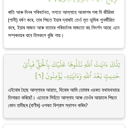
ৰাতি আৰু দিনৰ পৰিবৰ্তনত, লগতে আল্লাহে আকাশৰ পৰা যি জীৱিকা
(পানী) বৰ্ষণ কৰে, তাৰ পিছত ইয়াৰ দ্বাৰাই তেওঁ মৃত ভূমিক পুনৰ্জীৱিত
কৰে, ইয়াৰ মাজত আৰু বতাহৰ পৰিবৰ্তনৰ মাজতো বহু নিদৰ্শন আছে এনে
সম্প্ৰদায়ৰ বাবে যিসকলে বুজি পায়।
تِلۡكَ ءَايَٰتُ ٱللَّهِ نَتۡلُوهَا عَلَيۡكَ بِٱلۡحَقِّۖ فَبِأَيِّ
حَدِيثِۭ بَعۡدَ ٱللَّهِ وَءَايَٰتِهِۦ يُؤۡمِنُونَ [٦]
এইবোৰ হৈছে আল্লাহৰ আয়াত, যিবোৰ আমি তোমাৰ ওচৰত যথাযথভাৱে
তিলাৱত কৰিছোঁ। এতেকে সিহঁতে আল্লাহ আৰু তেওঁৰ আয়াতৰ পিছত
কোন হাদীছৰ (বাণীৰ) ওপৰত বিশ্বাস স্থাপন কৰিব?