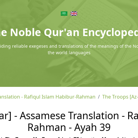
e Noble Qur'an Encyclope
ding reliable exegeses and translations of the meanings of the N
the world languages
nslation - Rafiqul Islam Habibur-Rahman
The Troops [Az
r] - Assamese Translation - Ra
Rahman - Ayah 39