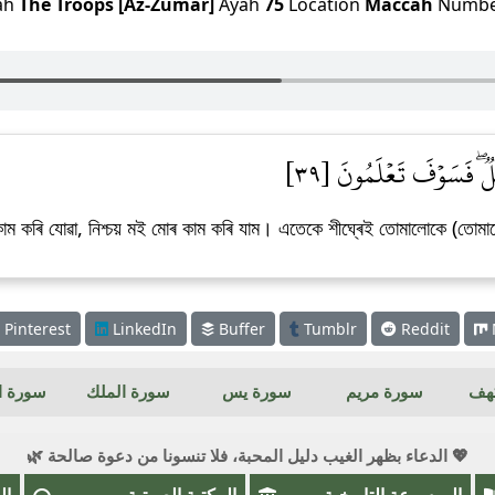
ah
The Troops [Az-Zumar]
Ayah
75
Location
Maccah
Numb
ِلٞۖ فَسَوۡفَ تَعۡلَمُونَ [٣٩
কাম কৰি যোৱা, নিশ্চয় মই মোৰ কাম কৰি যাম। এতেকে শীঘ্ৰেই তোমালোকে (তোমাল
Pinterest
LinkedIn
Buffer
Tumblr
Reddit
كهف
سورة مريم
سورة يس
سورة الملك
سورة ال
💖 الدعاء بظهر الغيب دليل المحبة، فلا تنسونا من دعوة صالحة 🌿