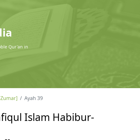
dia
oble Qur'an in
-Zumar]
Ayah 39
fiqul Islam Habibur-