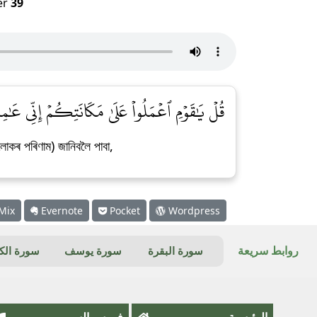
er
39
قُلۡ يَٰقَوۡمِ ٱعۡمَلُواْ عَلَىٰ مَكَانَتِكُمۡ إِنِّي عَٰم]
োকৰ পৰিণাম) জানিবলৈ পাবা,
Mix
Evernote
Pocket
Wordpress
روابط سريعة
سورة البقرة
سورة يوسف
سورة ال