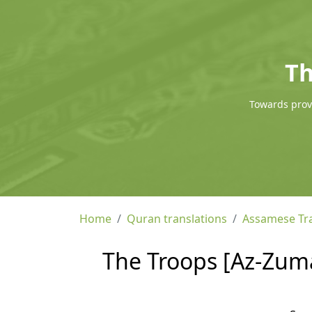
Th
Towards provi
Home
Quran translations
Assamese Tra
The Troops [Az-Zuma