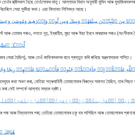
েওঁৰ স্ত্ৰীসকল হৈছে তেওঁলোকৰ মাতৃ। আল্লাহৰ বিধান অনুযায়ী মুমিন আৰু মুহাজিৰসকলৰ 
 বিচাৰিলে সেয়া সুকীয়া কথা। এয়া কিতাবত লিপিবদ্ধ আছে।
َذۡنَا مِنَ ٱلنَّبِيِّـۧنَ مِيثَٰقَهُمۡ وَمِنكَ وَمِن نُّوحٖ وَإِبۡرَٰهِيمَ وَمُوسَىٰ وَع
োঁ আৰু তোমাৰ পৰাও, লগতে নূহ, ইব্ৰাহীম, মুছা আৰু ঈছা ইবনে মাৰয়ামৰ পৰাও (অংগীকাৰ 
لِّيَسۡـَٔلَ ٱلصَّ]
ৰ লোৱা হৈছিল), আৰু তেওঁ কাফিৰসকলৰ বাবে প্ৰস্তুত কৰি ৰাখিছে যন্ত্ৰণাদায়ক শাস্তি।
ِعۡمَةَ ٱللَّهِ عَلَيۡكُمۡ إِذۡ جَآءَتۡكُمۡ جُنُودٞ فَأَرۡسَلۡنَا عَلَيۡهِمۡ رِيحٗا وَجُنُو
হৰ কথা স্মৰণ কৰা, যেতিয়া শত্ৰুবাহিনী তোমালোকৰ বিৰুদ্ধে সমাগত হৈছিল, তাৰ পিছত আমি 
ৰা সেই সম্পৰ্কে আল্লাহ সম্যক দ্ৰষ্টা।
ۡ وَمِنۡ أَسۡفَلَ مِنكُمۡ وَإِذۡ زَاغَتِ ٱلۡأَبۡصَٰرُ وَبَلَغَتِ ٱلۡقُلُوبُ 
 পৰা আৰু নিম্নফালৰ পৰা; তেতিয়া তোমালোকৰ চকু থৰ লাগিছিল আৰু তোমালোকৰ প্ৰাণবোৰ
هُنَالِكَ]