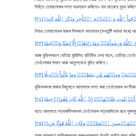
সিহঁতে তোমালোকৰ লগত অৱস্থান কৰিলেও নাম মাত্ৰহে যুদ্ধ কৰিল
ُواْ ٱللَّهَ وَٱلۡيَوۡمَ ٱلۡأٓخِرَ وَذَكَرَ ٱللَّهَ كَثِيرٗا [٢١
নিশ্চয় তোমালোকৰ মাজৰ যিসকলে আল্লাহৰ (সন্তুষ্টি কামনা কৰে)
َهُ وَرَسُولُهُۥۚ وَمَا زَادَهُمۡ إِلَّآ إِيمَٰنٗا وَتَسۡلِيمٗا [٢٢
আৰু মুমিনসকলে যেতিয়া সন্মিলিত বাহিনীক দেখা পালে, তেতিয়া তে
তেওঁলোকৰ ঈমান আৰু আনুগত্যহে বৃদ্ধি কৰিলে।
َهُۥ وَمِنۡهُم مَّن يَنتَظِرُۖ وَمَا بَدَّلُواْ تَبۡدِيلٗا [٢٣
মুমিনসকলৰ মাজৰ কিছুমানে আল্লাহৰ লগত কৰা তেওঁলোকৰ অংগীকাৰ পূ
َوۡ يَتُوبَ عَلَيۡهِمۡۚ إِنَّ ٱللَّهَ كَانَ غَفُورٗا رَّحِيمٗا [٢٤
যাতে আল্লাহে সত্যবাদীসকলক তেওঁলোকৰ সত্যবাদিতাৰ বাবে পুৰস্কৃত
 ٱلۡمُؤۡمِنِينَ ٱلۡقِتَالَۚ وَكَانَ ٱللَّهُ قَوِيًّا عَزِيزٗا [٢٥
আৰু আল্লাহে কাফিৰসকলক ক্ৰুদ্ধাৱস্থাত উভতি যাবলৈ বাধ্য কৰিলে