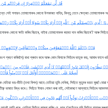
قُل لَّن يَنفَعَكُمُ ٱلۡفِرَارُ إِن فَرَرۡتُم مِّنَ ٱلۡ]
 তেন্তে সেই পলায়ন তোমালোকৰ কোনো উপকাৰত নাহিব, কিন্তু তেনে ক্ষেত্ৰত তোমালোকক 
َا ٱلَّذِي يَعۡصِمُكُم مِّنَ ٱللَّهِ إِنۡ أَرَادَ بِكُمۡ سُوٓءًا أَوۡ أَرَادَ بِكُمۡ رَحۡمَةٗۚ وَ
মালোকক কোনো ক্ষতি কৰিব বিচাৰে, নাইবা তোমালোকক ৰহমত দান কৰিব বিচাৰে’? আৰু সিহ
قَدۡ يَعۡلَمُ ٱللَّهُ ٱلۡمُعَوِّقِينَ مِنكُمۡ وَٱلۡقَآئِلِينَ لِإِخۡوَٰنِهِمۡ هَلُ]
শ গ্ৰহণ কৰিবলৈ) বাধা প্ৰদান কৰে আৰু কোন বিলাকে সিহঁতৰ ভাতৃক কয়, আমাৰ ফালে গুচি 
ُمۡ يَنظُرُونَ إِلَيۡكَ تَدُورُ أَعۡيُنُهُمۡ كَٱلَّذِي يُغۡشَىٰ عَلَيۡهِ مِنَ ٱلۡمَ
أَشِحَّةً عَلَى ٱلۡخَيۡرِۚ أُوْلَٰٓئِكَ لَمۡ يُؤۡمِنُواْ فَأَحۡبَطَ ]
েতিয়া ভয়-ভীতি (তথা বিপদ) আহে তেতিয়া তুমি দেখিবা, সিহঁতে মৃত্যুৰ ভয়ত মূৰ্চ্ছা যোৱা
তীক্ষ্ণ ভাষাত বিদ্ধ কৰে। সিহঁতে ঈমান পোষণ কৰা নাই, সেইকাৰণে আল্লাহে সিহঁতৰ আ
أَحۡزَابُ يَوَدُّواْ لَوۡ أَنَّهُم بَادُونَ فِي ٱلۡأَعۡرَابِ يَسۡـَٔلُونَ عَنۡ أَنۢبَآئِكُ
বাহিনী আকৌ আহি পৰে, তেতিয়া সিহঁতে কামনা কৰিব যে, ভাল হ’লহেঁতেন যদি সিহঁতে যাযাবৰ 