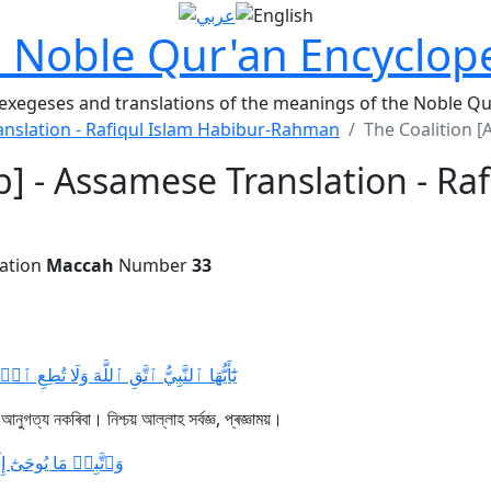
 Noble Qur'an Encyclop
 exegeses and translations of the meanings of the Noble Qu
nslation - Rafiqul Islam Habibur-Rahman
The Coalition [
b] - Assamese Translation - Ra
ation
Maccah
Number
33
يَٰٓأَيُّهَا ٱلنَّبِيُّ ٱتَّقِ ٱللَّهَ وَلَا تُطِع]
ুগত্য নকৰিবা। নিশ্চয় আল্লাহ সৰ্বজ্ঞ, প্ৰজ্ঞাময়।
وَٱتَّبِعۡ مَا يُوحَىٰٓ إ]