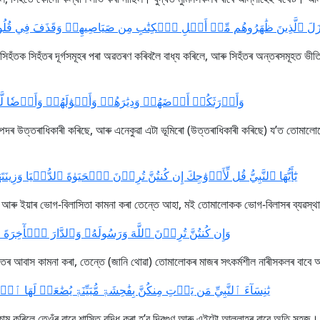
َنزَلَ ٱلَّذِينَ ظَٰهَرُوهُم مِّنۡ أَهۡلِ ٱلۡكِتَٰبِ مِن صَيَاصِيهِمۡ وَقَذَفَ فِي قُلُوبِ
সিহঁতক সিহঁতৰ দূৰ্গসমূহৰ পৰা অৱতৰণ কৰিবলৈ বাধ্য কৰিলে, আৰু সিহঁতৰ অন্তৰসমূহত ভ
وَأَوۡرَثَكُمۡ أَرۡضَهُمۡ وَدِيَٰرَهُمۡ وَأَمۡوَٰلَهُمۡ وَأَرۡضٗا لَّم]
পদৰ উত্তৰাধিকাৰী কৰিছে, আৰু এনেকুৱা এটা ভূমিৰো (উত্তৰাধিকাৰী কৰিছে) য’ত তোমালোক
يَٰٓأَيُّهَا ٱلنَّبِيُّ قُل لِّأَزۡوَٰجِكَ إِن كُنتُنَّ تُرِدۡنَ ٱلۡحَيَوٰةَ ٱلدُّنۡيَا وَزِينَت]
জীৱন আৰু ইয়াৰ ভোগ-বিলাসিতা কামনা কৰা তেন্তে আহা, মই তোমালোকক ভোগ-বিলাসৰ ব্যৱস্
وَإِن كُنتُنَّ تُرِدۡنَ ٱللَّهَ وَرَسُولَهُۥ وَٱلدَّارَ ٱلۡأٓخِرَةَ فَ]
 আবাস কামনা কৰা, তেন্তে (জানি থোৱা) তোমালোকৰ মাজৰ সৎকৰ্মশীল নাৰীসকলৰ বাবে আল্
يَٰنِسَآءَ ٱلنَّبِيِّ مَن يَأۡتِ مِنكُنَّ بِفَٰحِشَةٖ مُّبَيِّنَةٖ يُضَٰعَفۡ لَهَ]
 কৰিলে তেওঁৰ বাবে শাস্তি বৃদ্ধি কৰা হ’ব দ্বিগুণ আৰু এইটো আল্লাহৰ বাবে অতি সহজ।