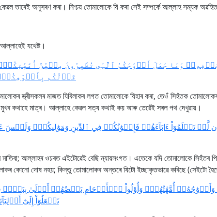
 কেৱল তাৰেই অনুসৰণ কৰা। নিশ্চয় তোমালোকে যি কৰা সেই সম্পৰ্কে আল্লাহ সম্যক অৱহ
 আল্লাহেই যথেষ্ট।
َوۡفِهِۦۚ وَمَا جَعَلَ أَزۡوَٰجَكُمُ ٱلَّٰٓـِٔي تُظَٰهِرُونَ مِنۡهُنَّ أُمَّهَٰتِك
قَوۡلُكُم بِأَفۡوَٰهِكُمۡۖ ]
তোমালোকৰ স্ত্ৰীসকলৰ মাজত যিবিলাকৰ লগত তোমালোকে যিহাৰ কৰা, তেওঁ সিহঁতক তোমালোক
মুখৰ কথাহে মাত্ৰ। আল্লাহে কেৱল সত্য কথাই কয় আৰু তেৱেঁই সৰল পথ দেখুৱায়।
َّمۡ تَعۡلَمُوٓاْ ءَابَآءَهُمۡ فَإِخۡوَٰنُكُمۡ فِي ٱلدِّينِ وَمَوَٰلِيكُمۡۚ وَلَيۡسَ عَل
ে মাতিবা; আল্লাহৰ ওচৰত এইটোৱেই বেছি ন্যায়সংগত। এতেকে যদি তোমালোকে সিহঁতৰ পিতৃ
োকৰ কোনো দোষ নহয়; কিন্তু তোমালোকৰ অন্তৰে যিটো ইচ্ছাকৃতভাৱে কৰিছে (সেইটো হৈছ
أَزۡوَٰجُهُۥٓ أُمَّهَٰتُهُمۡۗ وَأُوْلُواْ ٱلۡأَرۡحَامِ بَعۡضُهُمۡ أَوۡلَىٰ بِبَعۡضٖ فِي 
تَفۡعَلُوٓاْ إِلَىٰٓ أَوۡ]