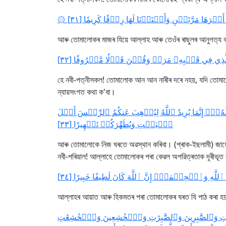
۞ َجۡرَهَا مَرَّتَيۡنِ وَأَعۡتَدۡنَا لَهَا رِزۡقٗا كَرِيمٗا [٣١
আৰু তোমালোকৰ মাজৰ যিয়ে আল্লাহ আৰু তেওঁৰ ৰাছুলৰ আনুগত্য কৰ
ٱلَّذِي فِي قَلۡبِهِۦ مَرَضٞ وَقُلۡنَ قَوۡلٗا مَّعۡرُوفٗا [٣٢
হে নবী-পত্নীসকল! তোমালোক আন আন নাৰীৰ দৰে নহয়, যদি তোমালো
ন্যায়সংগত কথা ক'বা।
ُولَهُۥٓۚ إِنَّمَا يُرِيدُ ٱللَّهُ لِيُذۡهِبَ عَنكُمُ ٱلرِّجۡسَ أَهۡلَ
ٱلۡبَيۡتِ وَيُطَهِّرَكُمۡ تَطۡهِيرٗا [٣٣]
আৰু তোমালোকে নিজ ঘৰতে অৱস্থান কৰিবা। (প্ৰাক-ইছলামী) জাহেলী
নবী-পৰিয়াল! আল্লাহে তোমালোকৰ পৰা কেৱল অপৱিত্ৰতাক দূৰীভূত ক
للَّهِ وَٱلۡحِكۡمَةِۚ إِنَّ ٱللَّهَ كَانَ لَطِيفًا خَبِيرًا [٣٤
আল্লাহৰ আয়াত আৰু হিকমতৰ পৰা তোমালোকৰ ঘৰত যি পাঠ কৰা হয়, সে
 وَٱلصَّٰبِرِينَ وَٱلصَّٰبِرَٰتِ وَٱلۡخَٰشِعِينَ وَٱلۡخَٰشِعَٰتِ