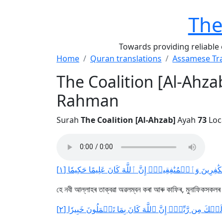
The
Towards providing reliable
Home
Quran translations
Assamese Tra
The Coalition [Al-Ahza
Rahman
Surah
The Coalition [Al-Ahzab]
Ayah
73
Loc
ِ ٱلۡكَٰفِرِينَ وَٱلۡمُنَٰفِقِينَۚ إِنَّ ٱللَّهَ كَانَ عَلِيمًا حَكِيمٗا [١
হে নবী আল্লাহৰ তাক্বৱা অৱলম্বন কৰা আৰু কাফিৰ, মুনাফিকসকলৰ আন
ِلَيۡكَ مِن رَّبِّكَۚ إِنَّ ٱللَّهَ كَانَ بِمَا تَعۡمَلُونَ خَبِيرٗا [٢