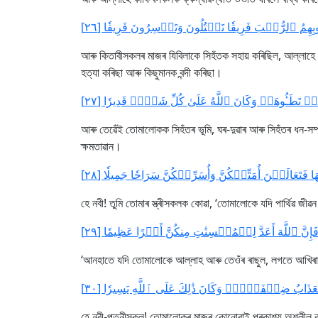
هِمُ ٱلرُّعۡبَ فَرِيقٗا تَقۡتُلُونَ وَتَأۡسِرُونَ فَرِيقٗا [٢٦
আৰু কিতাবীসকলৰ মাজৰ যিবিলাকে সিহঁতক সহায় কৰিছিল, আল্লাহে 
হত্যা কৰিছা আৰু কিছুমানক বন্দী কৰিছা।
ۡ تَطَـُٔوهَاۚ وَكَانَ ٱللَّهُ عَلَىٰ كُلِّ شَيۡءٖ قَدِيرٗا [٢٧
আৰু তেৱেঁই তোমালোকক সিহঁতৰ ভূমি, ঘৰ-দুৱাৰ আৰু সিহঁতৰ ধন-সম্
ক্ষমতাৱান।
َهَا فَتَعَالَيۡنَ أُمَتِّعۡكُنَّ وَأُسَرِّحۡكُنَّ سَرَاحٗا جَمِيلٗا [٢٨
হে নবী! তুমি তোমাৰ স্ত্ৰীসকলক কোৱা, ‘তোমালোকে যদি পাৰ্থিৱ 
إِنَّ ٱللَّهَ أَعَدَّ لِلۡمُحۡسِنَٰتِ مِنكُنَّ أَجۡرًا عَظِيمٗا [٢٩
‘আনহাতে যদি তোমালোকে আল্লাহ আৰু তেওঁৰ ৰাছুল, লগতে আখিৰাতৰ
ا ٱلۡعَذَابُ ضِعۡفَيۡنِۚ وَكَانَ ذَٰلِكَ عَلَى ٱللَّهِ يَسِيرٗا [٣٠
হে নবী-পত্নীসকল! তোমালোকৰ মাজৰ কোনোবাই প্ৰকাশ্য অশ্লীল কাম