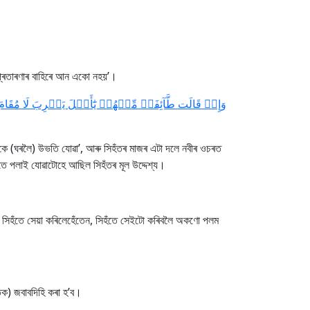
 প্ৰতাৰণাৰ বাহিৰে আন একো নহয়’।
وَإِذۡ قَالَت طَّآئِفَةٞ مِّنۡهُمۡ يَٰٓأَهۡلَ يَثۡرِبَ لَا مُقَامَ
ে (ঘৰলৈ) উভতি যোৱা’, আৰু সিহঁতৰ মাজৰ এটা দলে নবীৰ ওচৰত
তে পলাই যোৱাটোহে আছিল সিহঁতৰ মূল উদ্দেশ্য।
শ্চয় সিহঁতে সেয়া কৰিলেহেঁতেন, সিহঁতে সেইটো কৰিবলৈ অকণো পলম
ঁতক) জবাবদিহি কৰা হ’ব।