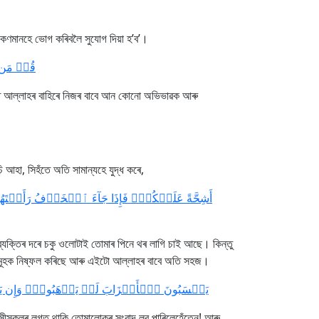
অকণমানহে ভোগ কৰিবলৈ সুযোগ দিয়া হ’ব’।
قُلۡ مَن ذ]
ঁতে আল্লাহৰ বাহিৰে নিজৰ বাবে আন কোনো অভিভাৱক আৰু
আহা, সিহঁতে অতি সামান্যহে যুদ্ধ কৰে,
أَشِحَّةً عَلَيۡكُمۡۖ فَإِذَا جَآءَ ٱلۡخَوۡفُ رَأَيۡتَه
 ব্যক্তিৰ দৰে চকু ওলোটাই তোমাৰ পিনে থৰ লাগি চাই আছে। কিন্তু
মলসমূহক নিষ্ফল কৰিছে আৰু এইটো আল্লাহৰ বাবে অতি সহজ।
يَحۡسَبُونَ ٱلۡأَحۡزَابَ لَمۡ يَذۡهَبُواْۖ وَإِن يَأۡتِ ٱلۡ]
মৰুবাসীসকলৰ লগত থাকি তোমালোকৰ সংবাদ লব পাৰিলেহেঁতেন! আৰু