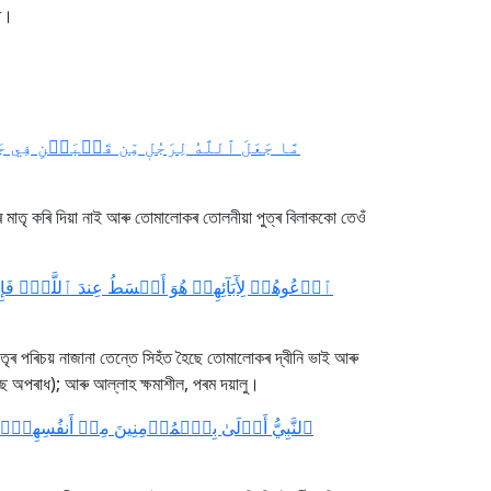
িত।
مَّا جَعَلَ ٱللَّهُ لِرَجُلٖ مِّن قَلۡبَيۡنِ فِي ج
ৰ মাতৃ কৰি দিয়া নাই আৰু তোমালোকৰ তোলনীয়া পুত্ৰ বিলাককো তেওঁ
ٱدۡعُوهُمۡ لِأٓبَآئِهِمۡ هُوَ أَقۡسَطُ عِندَ ٱللَّهِۚ فَإِن ل
ৰ পৰিচয় নাজানা তেন্তে সিহঁত হৈছে তোমালোকৰ দ্বীনি ভাই আৰু
ে অপৰাধ); আৰু আল্লাহ ক্ষমাশীল, পৰম দয়ালু।
ٱلنَّبِيُّ أَوۡلَىٰ بِٱلۡمُؤۡمِنِينَ مِنۡ أَنفُسِهِمۡۖ وَ