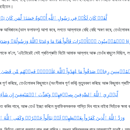
েহেঁতেন।
لَّقَدۡ كَانَ لَكُمۡ فِي رَسُولِ ٱللَّهِ أُسۡوَةٌ حَسَنَةٞ لِّمَن كَانَ يَرۡج]
 আৰু আখিৰাতৰ (ভাল ফলাফল) আশা কৰে, লগতে আল্লাহক বেছি বেছি স্মৰণ কৰে, তেওঁলোকৰ
 رَءَا ٱلۡمُؤۡمِنُونَ ٱلۡأَحۡزَابَ قَالُواْ هَٰذَا مَا وَعَدَنَا ٱللَّهُ وَرَسُولُهُۥ وَصَدَقَ ٱللّ
ওঁলোকে ক’লে, ‘এইটোৱেই সেই প্ৰতিশ্ৰুতি যিটো আমাক আল্লাহ আৰু তেওঁৰ ৰাছুলে দিছিল,
مُؤۡمِنِينَ رِجَالٞ صَدَقُواْ مَا عَٰهَدُواْ ٱللَّهَ عَلَيۡهِۖ فَمِنۡهُم مَّن قَضَىٰ نَحۡب
ৰ্ণ কৰিছে, তেওঁলোকৰ কিছুমানে (অংগীকাৰ পূৰ্ণ কৰি) মৃত্যুবৰণ কৰিছে আৰু কিছুমান প্
لِّيَجۡزِيَ ٱللَّهُ ٱلصَّٰدِقِينَ بِصِدۡقِهِمۡ وَيُعَذِّبَ ٱلۡمُنَٰفِقِينَ إِن شَآءَ أ]
 কৰিব পাৰে, আৰু তেওঁ ইচ্ছা কৰিলে মুনাফিকসকলক শাস্তি দিব পাৰে নাইবা সিহঁতক ক্ষমা 
وَرَدَّ ٱللَّهُ ٱلَّذِينَ كَفَرُواْ بِغَيۡظِهِمۡ لَمۡ يَنَالُواْ خَيۡرٗاۚ وَكَفَى ٱللَّهُ]
, সিহঁতে কোনো কল্যাণ লাভ কৰা নাছিল। যুদ্ধত মুমিনসকলৰ বাবে আল্লাহেই যথেষ্ট। আল্ল