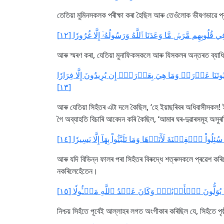
তেতিয়া মুমিনসকলক পৰীক্ষা কৰা হৈছিল আৰু তেওঁলোক ভীষণভাৱে 
فِي قُلُوبِهِم مَّرَضٞ مَّا وَعَدَنَا ٱللَّهُ وَرَسُولُهُۥٓ إِلَّا غُرُورٗا [١٢
আৰু স্মৰণ কৰা, যেতিয়া মুনাফিকসকলে আৰু যিসকলৰ অন্তৰত ব্যাধ
َنَا عَوۡرَةٞ وَمَا هِيَ بِعَوۡرَةٍۖ إِن يُرِيدُونَ إِلَّا فِرَارٗا
[١٣]
আৰু যেতিয়া সিহঁতৰ এটা দলে কৈছিল, ‘হে ইয়াছৰিবৰ অধিবাসীসকল
গৈ অব্যাহতি বিচাৰি আবেদন কৰি কৈছিল, ‘আমাৰ ঘৰ-দুৱাৰসমূহ অস
ْ ٱلۡفِتۡنَةَ لَأٓتَوۡهَا وَمَا تَلَبَّثُواْ بِهَآ إِلَّا يَسِيرٗا [١٤
আৰু যদি বিভিন্ন ফালৰ পৰা সিহঁতৰ বিৰুদ্ধে শত্ৰুসকলে প্ৰৱেশ কৰ
নকৰিলেহেঁতেন।
َا يُوَلُّونَ ٱلۡأَدۡبَٰرَۚ وَكَانَ عَهۡدُ ٱللَّهِ مَسۡـُٔولٗا [١٥
নিশ্চয় সিহঁতে পূৰ্বেই আল্লাহৰ লগত অংগীকাৰ কৰিছিল যে, সিহঁতে প