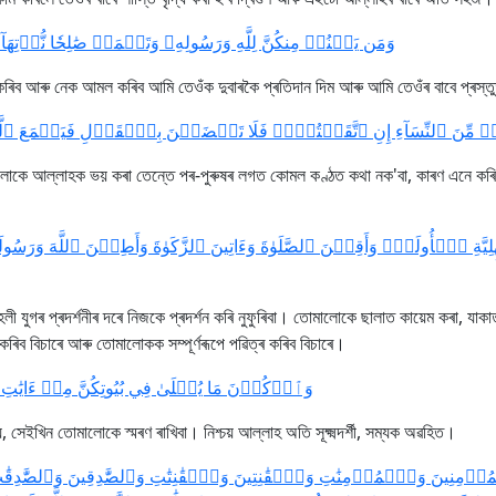
وَمَن يَقۡنُتۡ مِنكُنَّ لِلَّهِ وَرَسُولِهِۦ وَتَعۡمَلۡ صَٰلِحٗا نُّؤۡتِهَآ أ]
িব আৰু নেক আমল কৰিব আমি তেওঁক দুবাৰকৈ প্ৰতিদান দিম আৰু আমি তেওঁৰ বাবে প্ৰস্তুত
َ كَأَحَدٖ مِّنَ ٱلنِّسَآءِ إِنِ ٱتَّقَيۡتُنَّۚ فَلَا تَخۡضَعۡنَ بِٱلۡقَوۡلِ فَيَطۡمَعَ 
কে আল্লাহক ভয় কৰা তেন্তে পৰ-পুৰুষৰ লগত কোমল কণ্ঠত কথা নক'বা, কাৰণ এনে কৰিলে
َٰهِلِيَّةِ ٱلۡأُولَىٰۖ وَأَقِمۡنَ ٱلصَّلَوٰةَ وَءَاتِينَ ٱلزَّكَوٰةَ وَأَطِعۡنَ ٱللَّهَ وَرَس
 যুগৰ প্ৰদৰ্শনীৰ দৰে নিজকে প্ৰদৰ্শন কৰি নুফুৰিবা। তোমালোকে ছালাত কায়েম কৰা, যাক
ৰিব বিচাৰে আৰু তোমালোকক সম্পূৰ্ণৰূপে পৱিত্ৰ কৰিব বিচাৰে।
وَٱذۡكُرۡنَ مَا يُتۡلَىٰ فِي بُيُوتِكُنَّ مِنۡ ءَايَٰتِ ٱ]
ইখিন তোমালোকে স্মৰণ ৰাখিবা। নিশ্চয় আল্লাহ অতি সূক্ষ্মদৰ্শী, সম্যক অৱহিত।
نِينَ وَٱلۡمُؤۡمِنَٰتِ وَٱلۡقَٰنِتِينَ وَٱلۡقَٰنِتَٰتِ وَٱلصَّٰدِقِينَ وَٱلصَّٰدِقَٰتِ