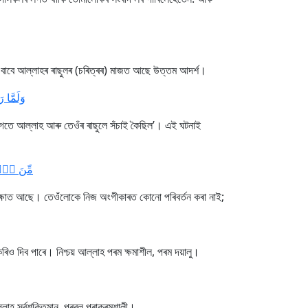
 বাবে আল্লাহৰ ৰাছুলৰ (চৰিত্ৰৰ) মাজত আছে উত্তম আদৰ্শ।
وَلَمَّا]
 লগতে আল্লাহ আৰু তেওঁৰ ৰাছুলে সঁচাই কৈছিল’। এই ঘটনাই
مِّنَ ٱلۡ]
ৰতীক্ষাত আছে। তেওঁলোকে নিজ অংগীকাৰত কোনো পৰিবৰ্তন কৰা নাই;
কৰিও দিব পাৰে। নিশ্চয় আল্লাহ পৰম ক্ষমাশীল, পৰম দয়ালু।
াহ সৰ্বশক্তিমান, প্ৰবল পৰাক্ৰমশালী।