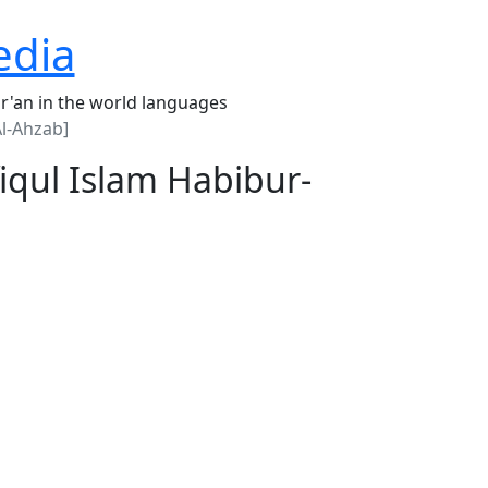
edia
r'an in the world languages
Al-Ahzab]
fiqul Islam Habibur-