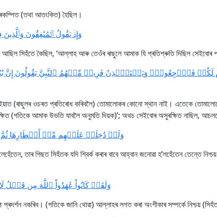
প্ৰকম্পিত (তথা আতংকিত) হৈছিল।
وَإِذۡ يَقُولُ ٱلۡمُنَٰفِقُونَ وَٱلَّذِينَ ]
ি আছিল সিহঁতে কৈছিল, ‘আল্লাহ আৰু তেওঁৰ ৰাছুলে আমাক যি প্ৰতিশ্ৰুতি দিছিল সেইবোৰ
 لَكُمۡ فَٱرۡجِعُواْۚ وَيَسۡتَـٔۡذِنُ فَرِيقٞ مِّنۡهُمُ ٱلنَّبِيَّ يَقُولُونَ إِنَّ بُيُوت
! ইয়াত (ৰাছুলৰ ওচৰত প্ৰতিৰোধ কৰিবলৈ) তোমালোকৰ কোনো স্থান নাই। এতেকে তোমালোক
ুৰক্ষিত (গতিকে আমাক উভতি যাবলৈ অনুমতি দিয়ক)’; অথচ সেইবোৰ অসুৰক্ষিত নাছিল, আচল
وَلَوۡ دُخِلَتۡ عَلَيۡهِم مِّنۡ أَقۡطَارِهَا ثُمَّ سُئِلُوا]
িলেহেঁতেন, তাৰ পিছত সিহঁতক যদি শ্বিৰ্ক কৰাৰ বাবে আহ্বান জনোৱা হ’লহেঁতেন তেন্তে নি
وَلَقَدۡ كَانُواْ عَٰهَدُواْ ٱللَّهَ مِن قَبۡلُ ل]
ৃষ্ঠ প্ৰদৰ্শন নকৰিব। (গতিকে জানি থোৱা) আল্লাহৰ লগত কৰা অংগীকাৰ সম্পৰ্কে নিশ্চয় (সিহ