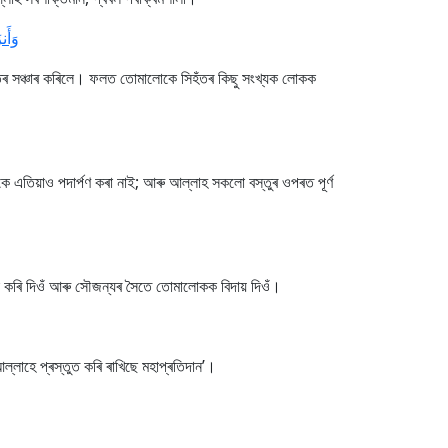
وَأ]
ীতিৰ সঞ্চাৰ কৰিলে। ফলত তোমালোকে সিহঁতৰ কিছু সংখ্যক লোকক
ে এতিয়াও পদাৰ্পণ কৰা নাই; আৰু আল্লাহ সকলো বস্তুৰ ওপৰত পূৰ্ণ
থা কৰি দিওঁ আৰু সৌজন্যৰ সৈতে তোমালোকক বিদায় দিওঁ।
লাহে প্ৰস্তুত কৰি ৰাখিছে মহাপ্ৰতিদান’।