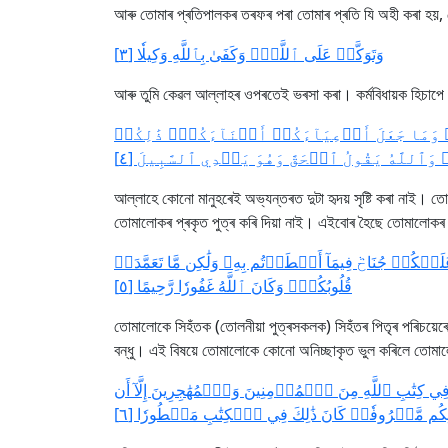
আৰু তোমাৰ প্ৰতিপালকৰ তৰফৰ পৰা তোমাৰ প্ৰতি যি অহী কৰা হয়,
وَتَوَكَّلۡ عَلَى ٱللَّهِۚ وَكَفَىٰ بِٱللَّهِ وَكِيلٗا [٣]
আৰু তুমি কেৱল আল্লাহৰ ওপৰতেই ভৰসা কৰা। কৰ্মবিধায়ক হিচাপে
ُمۡۚ وَمَا جَعَلَ أَدۡعِيَآءَكُمۡ أَبۡنَآءَكُمۡۚ ذَٰلِكُمۡ
وَٱللَّهُ يَقُولُ ٱلۡحَقَّ وَهُوَ يَهۡدِي ٱلسَّبِيلَ [٤
আল্লাহে কোনো মানুহৰেই অভ্যন্তৰত দুটা হৃদয় সৃষ্টি কৰা নাই। 
তোমালোকৰ প্ৰকৃত পুত্ৰ কৰি দিয়া নাই। এইবোৰ হৈছে তোমালোকৰ 
َيۡكُمۡ جُنَاحٞ فِيمَآ أَخۡطَأۡتُم بِهِۦ وَلَٰكِن مَّا تَعَمَّدَتۡ
قُلُوبُكُمۡۚ وَكَانَ ٱللَّهُ غَفُورٗا رَّحِيمًا [٥]
তোমালোকে সিহঁতক (তোলনীয়া পুত্ৰসকলক) সিহঁতৰ পিতৃৰ পৰিচয়েৰ
বন্ধু। এই বিষয়ে তোমালোকে কোনো অনিচ্ছাকৃত ভুল কৰিলে তোমাল
كِتَٰبِ ٱللَّهِ مِنَ ٱلۡمُؤۡمِنِينَ وَٱلۡمُهَٰجِرِينَ إِلَّآ أَن
لِيَآئِكُم مَّعۡرُوفٗاۚ كَانَ ذَٰلِكَ فِي ٱلۡكِتَٰبِ مَسۡطُورٗا [٦