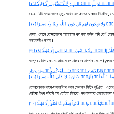
مَوۡتِ أَوِ ٱلۡقَتۡلِ وَإِذٗا لَّا تُمَتَّعُونَ إِلَّا قَلِيلٗا [١٦
কোৱা, ‘যদি তোমালোকে মৃত্যু অথবা হত্যাৰ ভয়ত পলাব বিচাৰিছা,
لَا يَجِدُونَ لَهُم مِّن دُونِ ٱللَّهِ وَلِيّٗا وَلَا نَصِيرٗا [١٧
কোৱা, ‘কোনে তোমালোকক আল্লাহৰ পৰা ৰক্ষা কৰিব, যদি তেওঁ তো
সহায়কাৰীও নাপাব।
۞ مَّ إِلَيۡنَاۖ وَلَا يَأۡتُونَ ٱلۡبَأۡسَ إِلَّا قَلِيلًا [١٨
আল্লাহে নিশ্চয় জানে তোমালোকৰ মাজৰ কোনবিলাক লোকে (যুদ্ধত অং
وۡتِۖ فَإِذَا ذَهَبَ ٱلۡخَوۡفُ سَلَقُوكُم بِأَلۡسِنَةٍ حِدَادٍ
ٱللَّهُ أَعۡمَٰلَهُمۡۚ وَكَانَ ذَٰلِكَ عَلَى ٱللَّهِ يَسِيرٗا [١٩
তোমালোকক সহায়-সহযোগিতা কৰাৰ ক্ষেত্ৰত সিহঁত কুণ্ঠিত। এতেকে য
যেতিয়া বিপদ আঁতৰি যায় তেতিয়া সিহঁতে ধনৰ লালসাত তোমালোকক 
مۡۖ وَلَوۡ كَانُواْ فِيكُم مَّا قَٰتَلُوٓاْ إِلَّا قَلِيلٗا [٢٠
সিহঁতে ভাবে যে, সন্মিলিত বাহিনী গুচি যোৱা নাই। যদি সন্মিলিত 