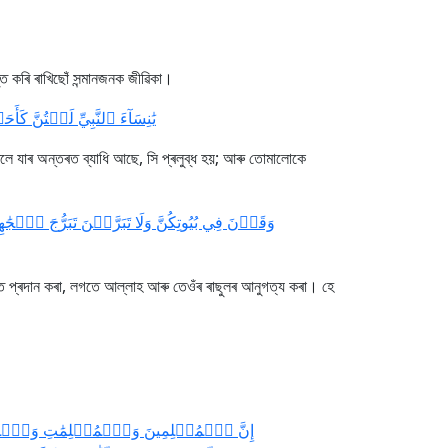
 কৰি ৰাখিছোঁ সন্মানজনক জীৱিকা।
يَٰنِسَآءَ ٱلنَّبِيِّ لَسۡتُنّ]
 যাৰ অন্তৰত ব্যাধি আছে, সি প্ৰলুব্ধ হয়; আৰু তোমালোকে
وَقَرۡنَ فِي بُيُوتِكُنَّ وَلَا تَبَرَّجۡنَ تَبَرُّجَ ٱلۡج
াত প্ৰদান কৰা, লগতে আল্লাহ আৰু তেওঁৰ ৰাছুলৰ আনুগত্য কৰা। হে
إِنَّ ٱلۡمُسۡلِمِينَ وَٱلۡمُسۡلِمَٰتِ وَٱلۡمُؤۡمِ