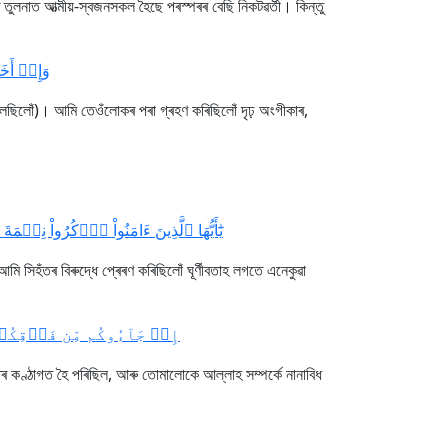
তুলনাত আত্মীয়-স্বজনসকল হৈছে পৰস্পৰৰ বেছি নিকটৱৰ্তী। কিন্তু
وَإِذۡ أَخ]
লৈছিলোঁ)। আমি তেওঁলোকৰ পৰা গ্ৰহণ কৰিছিলোঁ দৃঢ় অংগীকাৰ,
يَٰٓأَيُّهَا ٱلَّذِينَ ءَامَنُواْ ٱذۡكُرُواْ ن]
সিহঁতৰ বিৰুদ্ধে প্ৰেৰণ কৰিছিলোঁ ঘূৰ্ণীবতাহ লগতে এনেকুৱা
إِذۡ جَآءُوكُم مِّن فَوۡقِكُم]
 কণ্ঠাগত হৈ পৰিছিল, আৰু তোমালোকে আল্লাহ সম্পৰ্কে নানাবিধ