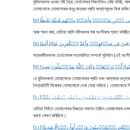
মুমিনসকলৰ ওচৰত নবী হৈছে তেওঁলোকৰ নিজতকৈও বেছি ঘনিষ্ঠ, আৰু ত
তোমালোকে তোমালোকৰ বন্ধু-বান্ধৱৰ প্ৰতি কল্যাণমূলক কিবা কৰিব
ِيسَى ٱبۡنِ مَرۡيَمَۖ وَأَخَذۡنَا مِنۡهُم مِّيثَٰقًا غَلِيظٗا [٧
আৰু স্মৰণ কৰা, যেতিয়া আমি নবীসকলৰ পৰা অংগীকাৰ গ্ৰহণ কৰিছিল
ٰدِقِينَ عَن صِدۡقِهِمۡۚ وَأَعَدَّ لِلۡكَٰفِرِينَ عَذَابًا أَلِيمٗا [٨
সত্যবাদীসকলক তেওঁলোকৰ সত্যবাদিতা সম্পৰ্কে সুধিবলৈ (এই অংগীকা
دٗا لَّمۡ تَرَوۡهَاۚ وَكَانَ ٱللَّهُ بِمَا تَعۡمَلُونَ بَصِيرًا [٩
হে মুমিনসকল! তোমালোকে তোমালোকৰ প্ৰতি থকা আল্লাহৰ অনুগ্ৰহসমূ
সৈন্যবাহিনী যিবোৰক তোমালোকে দেখা পোৱা নাছিলা। তোমালোকে যি ক
ٱلۡحَنَاجِرَ وَتَظُنُّونَ بِٱللَّهِ ٱلظُّنُونَا۠ [١٠
যেতিয়া সিহঁতে তোমালোকৰ বিৰুদ্ধে সমাগত হৈছিল তোমালোকৰ ওপৰৰ
ধাৰণা পোষণ কৰিছিলা।
 ٱبۡتُلِيَ ٱلۡمُؤۡمِنُونَ وَزُلۡزِلُواْ زِلۡزَالٗا شَدِيدٗا [١١