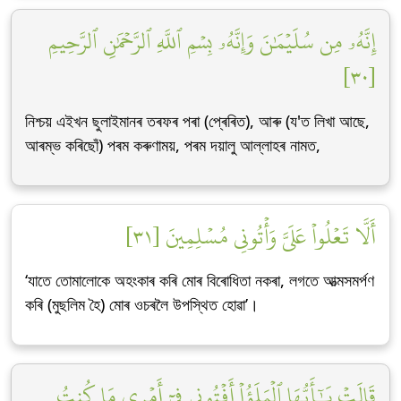
إِنَّهُۥ مِن سُلَيۡمَٰنَ وَإِنَّهُۥ بِسۡمِ ٱللَّهِ ٱلرَّحۡمَٰنِ ٱلرَّحِيمِ
[٣٠]
নিশ্চয় এইখন ছুলাইমানৰ তৰফৰ পৰা (প্ৰেৰিত), আৰু (য'ত লিখা আছে,
আৰম্ভ কৰিছোঁ) পৰম কৰুণাময়, পৰম দয়ালু আল্লাহৰ নামত,
أَلَّا تَعۡلُواْ عَلَيَّ وَأۡتُونِي مُسۡلِمِينَ [٣١]
‘যাতে তোমালোকে অহংকাৰ কৰি মোৰ বিৰোধিতা নকৰা, লগতে আত্মসমৰ্পণ
কৰি (মুছলিম হৈ) মোৰ ওচৰলৈ উপস্থিত হোৱা’।
قَالَتۡ يَٰٓأَيُّهَا ٱلۡمَلَؤُاْ أَفۡتُونِي فِيٓ أَمۡرِي مَا كُنتُ