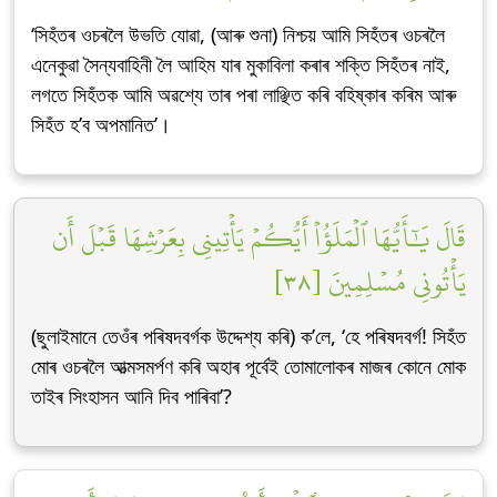
‘সিহঁতৰ ওচৰলৈ উভতি যোৱা, (আৰু শুনা) নিশ্চয় আমি সিহঁতৰ ওচৰলৈ
এনেকুৱা সৈন্যবাহিনী লৈ আহিম যাৰ মুকাবিলা কৰাৰ শক্তি সিহঁতৰ নাই,
লগতে সিহঁতক আমি অৱশ্যে তাৰ পৰা লাঞ্ছিত কৰি বহিষ্কাৰ কৰিম আৰু
সিহঁত হ’ব অপমানিত’।
قَالَ يَٰٓأَيُّهَا ٱلۡمَلَؤُاْ أَيُّكُمۡ يَأۡتِينِي بِعَرۡشِهَا قَبۡلَ أَن
يَأۡتُونِي مُسۡلِمِينَ [٣٨]
(ছুলাইমানে তেওঁৰ পৰিষদবৰ্গক উদ্দেশ্য কৰি) ক’লে, ‘হে পৰিষদবৰ্গ! সিহঁত
মোৰ ওচৰলৈ আত্মসমৰ্পণ কৰি অহাৰ পূৰ্বেই তোমালোকৰ মাজৰ কোনে মোক
তাইৰ সিংহাসন আনি দিব পাৰিবা’?