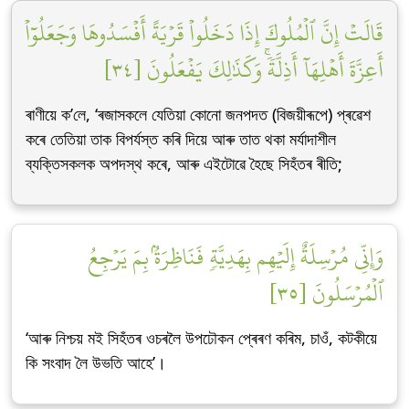
قَالَتۡ إِنَّ ٱلۡمُلُوكَ إِذَا دَخَلُواْ قَرۡيَةً أَفۡسَدُوهَا وَجَعَلُوٓاْ
أَعِزَّةَ أَهۡلِهَآ أَذِلَّةٗۚ وَكَذَٰلِكَ يَفۡعَلُونَ [٣٤]
ৰাণীয়ে ক’লে, ‘ৰজাসকলে যেতিয়া কোনো জনপদত (বিজয়ীৰূপে) প্ৰৱেশ
কৰে তেতিয়া তাক বিপৰ্যস্ত কৰি দিয়ে আৰু তাত থকা মৰ্যাদাশীল
ব্যক্তিসকলক অপদস্থ কৰে, আৰু এইটোৱে হৈছে সিহঁতৰ ৰীতি;
وَإِنِّي مُرۡسِلَةٌ إِلَيۡهِم بِهَدِيَّةٖ فَنَاظِرَةُۢ بِمَ يَرۡجِعُ
ٱلۡمُرۡسَلُونَ [٣٥]
‘আৰু নিশ্চয় মই সিহঁতৰ ওচৰলৈ উপঢৌকন প্ৰেৰণ কৰিম, চাওঁ, কটকীয়ে
কি সংবাদ লৈ উভতি আহে’।