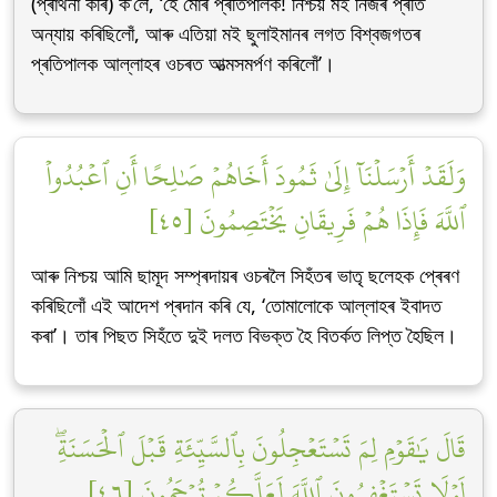
(প্ৰাৰ্থনা কৰি) ক’লে, ‘হে মোৰ প্ৰতিপালক! নিশ্চয় মই নিজৰ প্ৰতি
অন্যায় কৰিছিলোঁ, আৰু এতিয়া মই ছুলাইমানৰ লগত বিশ্বজগতৰ
প্ৰতিপালক আল্লাহৰ ওচৰত আত্মসমৰ্পণ কৰিলোঁ’।
وَلَقَدۡ أَرۡسَلۡنَآ إِلَىٰ ثَمُودَ أَخَاهُمۡ صَٰلِحًا أَنِ ٱعۡبُدُواْ
ٱللَّهَ فَإِذَا هُمۡ فَرِيقَانِ يَخۡتَصِمُونَ [٤٥]
আৰু নিশ্চয় আমি ছামূদ সম্প্ৰদায়ৰ ওচৰলৈ সিহঁতৰ ভাতৃ ছলেহক প্ৰেৰণ
কৰিছিলোঁ এই আদেশ প্ৰদান কৰি যে, ‘তোমালোকে আল্লাহৰ ইবাদত
কৰা’। তাৰ পিছত সিহঁতে দুই দলত বিভক্ত হৈ বিতৰ্কত লিপ্ত হৈছিল।
قَالَ يَٰقَوۡمِ لِمَ تَسۡتَعۡجِلُونَ بِٱلسَّيِّئَةِ قَبۡلَ ٱلۡحَسَنَةِۖ
لَوۡلَا تَسۡتَغۡفِرُونَ ٱللَّهَ لَعَلَّكُمۡ تُرۡحَمُونَ [٤٦]