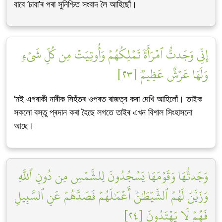
বাবে ‘চাবা’ৰ পৰা সুনিশ্চিত সংবাদ লৈ আহিছোঁ।
إِنِّي وَجَدتُّ ٱمۡرَأَةٗ تَمۡلِكُهُمۡ وَأُوتِيَتۡ مِن كُلِّ شَيۡءٖ
وَلَهَا عَرۡشٌ عَظِيمٞ [٢٣]
‘মই এগৰাকী নাৰীক সিহঁতৰ ওপৰত ৰাজত্ব কৰা দেখি আহিলোঁ। তাইক
সকলো বস্তু প্ৰদান কৰা হৈছে লগতে তাইৰ এখন বিশাল সিংহাসনো
আছে।
وَجَدتُّهَا وَقَوۡمَهَا يَسۡجُدُونَ لِلشَّمۡسِ مِن دُونِ ٱللَّهِ
وَزَيَّنَ لَهُمُ ٱلشَّيۡطَٰنُ أَعۡمَٰلَهُمۡ فَصَدَّهُمۡ عَنِ ٱلسَّبِيلِ
فَهُمۡ لَا يَهۡتَدُونَ [٢٤]