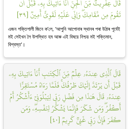
قَالَ عِفۡرِيتٞ مِّنَ ٱلۡجِنِّ أَنَا۠ ءَاتِيكَ بِهِۦ قَبۡلَ أَن
تَقُومَ مِن مَّقَامِكَۖ وَإِنِّي عَلَيۡهِ لَقَوِيٌّ أَمِينٞ [٣٩]
এজন শক্তিশালী জিনে ক’লে, ‘আপুনি আপোনাৰ স্থানৰ পৰা উঠাৰ পূৰ্বেই
মই সেইখন লৈ উপস্থিত হম আৰু এই বিষয়ে নিশ্চয় মই শক্তিমান,
বিশ্বস্ত’।
قَالَ ٱلَّذِي عِندَهُۥ عِلۡمٞ مِّنَ ٱلۡكِتَٰبِ أَنَا۠ ءَاتِيكَ بِهِۦ
قَبۡلَ أَن يَرۡتَدَّ إِلَيۡكَ طَرۡفُكَۚ فَلَمَّا رَءَاهُ مُسۡتَقِرًّا
عِندَهُۥ قَالَ هَٰذَا مِن فَضۡلِ رَبِّي لِيَبۡلُوَنِيٓ ءَأَشۡكُرُ أَمۡ
أَكۡفُرُۖ وَمَن شَكَرَ فَإِنَّمَا يَشۡكُرُ لِنَفۡسِهِۦۖ وَمَن
كَفَرَ فَإِنَّ رَبِّي غَنِيّٞ كَرِيمٞ [٤٠]