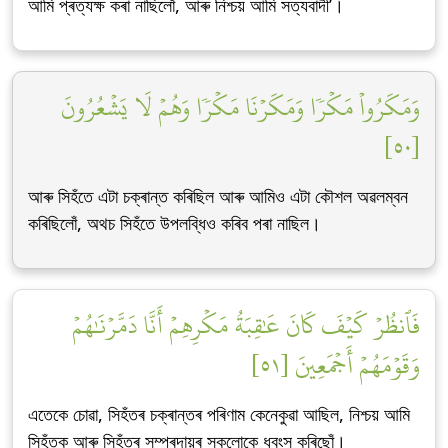
আমি প্ৰত্যক্ষ কৰা নাছিলোঁ, আৰু নিশ্চয় আমি সত্যবাদী’।
وَمَكَرُواْ مَكۡرٗا وَمَكَرۡنَا مَكۡرٗا وَهُمۡ لَا يَشۡعُرُونَ
[٥٠]
আৰু সিহঁতে এটা চক্ৰান্ত কৰিছিল আৰু আমিও এটা কৌশল অৱলম্বন
কৰিছিলোঁ, অথচ সিহঁতে উপলব্ধিও কৰিব পৰা নাছিল।
فَٱنظُرۡ كَيۡفَ كَانَ عَٰقِبَةُ مَكۡرِهِمۡ أَنَّا دَمَّرۡنَٰهُمۡ
وَقَوۡمَهُمۡ أَجۡمَعِينَ [٥١]
এতেকে চোৱা, সিহঁতৰ চক্ৰান্তৰ পৰিণাম কেনেকুৱা আছিল, নিশ্চয় আমি
সিহঁতক আৰু সিহঁতৰ সম্প্ৰদায়ৰ সকলোকে ধ্বংস কৰিছোঁ।