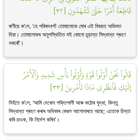
قَاطِعَةً أَمۡرًا حَتَّىٰ تَشۡهَدُونِ [٣٢]
ৰাণীয়ে ক’লে, ‘হে পৰিষদবৰ্গ! তোমালোকে মোৰ এই বিষয়ত অভিমত
দিয়া। তোমালোকৰ অনুপস্থিতিত মই কোনো চূড়ান্ত সিদ্ধান্ত গ্ৰহণ
নকৰোঁ’।
قَالُواْ نَحۡنُ أُوْلُواْ قُوَّةٖ وَأُوْلُواْ بَأۡسٖ شَدِيدٖ وَٱلۡأَمۡرُ
إِلَيۡكِ فَٱنظُرِي مَاذَا تَأۡمُرِينَ [٣٣]
সিহঁতে ক’লে, ‘আমি দেখোন শক্তিশালী আৰু কঠোৰ যুদ্ধা, কিন্তু
সিদ্ধান্ত গ্ৰহণ কৰাৰ অধিকাৰ কেৱল আপোনাৰহে আছে; এতেকে চিন্তা
কৰি চাওক, কি নিৰ্দেশ কৰিব’।