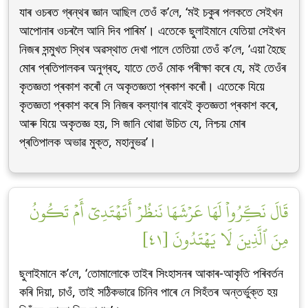
যাৰ ওচৰত গ্ৰন্থৰ জ্ঞান আছিল তেওঁ ক’লে, ‘মই চকুৰ পলকতে সেইখন
আপোনাৰ ওচৰলৈ আনি দিব পাৰিম’। এতেকে ছুলাইমানে যেতিয়া সেইখন
নিজৰ সন্মুখত স্থিৰ অৱস্থাত দেখা পালে তেতিয়া তেওঁ ক’লে, ‘এয়া হৈছে
মোৰ প্ৰতিপালকৰ অনুগ্ৰহ, যাতে তেওঁ মোক পৰীক্ষা কৰে যে, মই তেওঁৰ
কৃতজ্ঞতা প্ৰকাশ কৰোঁ নে অকৃতজ্ঞতা প্ৰকাশ কৰোঁ। এতেকে যিয়ে
কৃতজ্ঞতা প্ৰকাশ কৰে সি নিজৰ কল্যাণৰ বাবেই কৃতজ্ঞতা প্ৰকাশ কৰে,
আৰু যিয়ে অকৃতজ্ঞ হয়, সি জানি থোৱা উচিত যে, নিশ্চয় মোৰ
প্ৰতিপালক অভাৱ মুক্ত, মহানুভৱ’।
قَالَ نَكِّرُواْ لَهَا عَرۡشَهَا نَنظُرۡ أَتَهۡتَدِيٓ أَمۡ تَكُونُ
مِنَ ٱلَّذِينَ لَا يَهۡتَدُونَ [٤١]
ছুলাইমানে ক’লে, ‘তোমালোকে তাইৰ সিংহাসনৰ আকাৰ-আকৃতি পৰিবৰ্তন
কৰি দিয়া, চাওঁ, তাই সঠিকভাৱে চিনিব পাৰে নে সিহঁতৰ অন্তৰ্ভুক্ত হয়