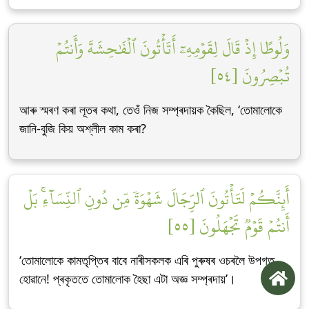
وَلُوطًا إِذۡ قَالَ لِقَوۡمِهِۦٓ أَتَأۡتُونَ ٱلۡفَٰحِشَةَ وَأَنتُمۡ
تُبۡصِرُونَ [٥٤]
আৰু স্মৰণ কৰা লূতৰ কথা, তেওঁ নিজ সম্প্ৰদায়ক কৈছিল, ‘তোমালোকে
জানি-বুজি কিয় অশ্লীল কাম কৰা?
أَئِنَّكُمۡ لَتَأۡتُونَ ٱلرِّجَالَ شَهۡوَةٗ مِّن دُونِ ٱلنِّسَآءِۚ بَلۡ
أَنتُمۡ قَوۡمٞ تَجۡهَلُونَ [٥٥]
‘তোমালোকে কামতৃপ্তিৰ বাবে নাৰীসকলক এৰি পুৰুষৰ ওচৰলৈ উপগত
হোৱানে! প্ৰকৃততে তোমালোক হৈছা এটা অজ্ঞ সম্প্ৰদায়’।