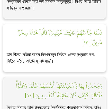
সম্প্ৰদায়ৰ ওচৰলৈ অহা নটা নিদৰ্শনৰ অন্তৰ্ভুক্ত। নিশ্চয় সিহঁত আছিল
ফাছিক্ব সম্প্ৰদায়’।
فَلَمَّا جَآءَتۡهُمۡ ءَايَٰتُنَا مُبۡصِرَةٗ قَالُواْ هَٰذَا سِحۡرٞ
مُّبِينٞ [١٣]
তাৰ পিছত যেতিয়া আমাৰ নিদৰ্শনসমূহ সিহঁতৰ ওচৰত দৃশ্যমান হ’ল,
সিহঁতে ক’লে, ‘এইটো সুস্পষ্ট যাদু’।
وَجَحَدُواْ بِهَا وَٱسۡتَيۡقَنَتۡهَآ أَنفُسُهُمۡ ظُلۡمٗا وَعُلُوّٗاۚ
فَٱنظُرۡ كَيۡفَ كَانَ عَٰقِبَةُ ٱلۡمُفۡسِدِينَ [١٤]
সিহঁতে অন্যায় আৰু উদ্ধতভাৱে নিদৰ্শনসমূহ প্ৰত্যাখ্যান কৰিলে, যদিও