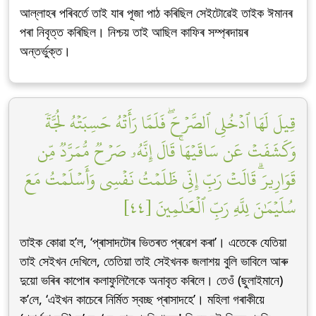
আল্লাহৰ পৰিবৰ্তে তাই যাৰ পূজা পাঠ কৰিছিল সেইটোৱেই তাইক ঈমানৰ
পৰা নিবৃত্ত কৰিছিল। নিশ্চয় তাই আছিল কাফিৰ সম্প্ৰদায়ৰ
অন্তৰ্ভুক্ত।
قِيلَ لَهَا ٱدۡخُلِي ٱلصَّرۡحَۖ فَلَمَّا رَأَتۡهُ حَسِبَتۡهُ لُجَّةٗ
وَكَشَفَتۡ عَن سَاقَيۡهَاۚ قَالَ إِنَّهُۥ صَرۡحٞ مُّمَرَّدٞ مِّن
قَوَارِيرَۗ قَالَتۡ رَبِّ إِنِّي ظَلَمۡتُ نَفۡسِي وَأَسۡلَمۡتُ مَعَ
سُلَيۡمَٰنَ لِلَّهِ رَبِّ ٱلۡعَٰلَمِينَ [٤٤]
তাইক কোৱা হ’ল, ‘প্ৰাসাদটোৰ ভিতৰত প্ৰৱেশ কৰা’। এতেকে যেতিয়া
তাই সেইখন দেখিলে, তেতিয়া তাই সেইখনক জলাশয় বুলি ভাবিলে আৰু
দুয়ো ভৰিৰ কাপোৰ কলাফুলিলৈকে অনাবৃত কৰিলে। তেওঁ (ছুলাইমানে)
ক’লে, ‘এইখন কাচেৰে নিৰ্মিত স্বচ্ছ প্ৰাসাদহে’। মহিলা গৰাকীয়ে