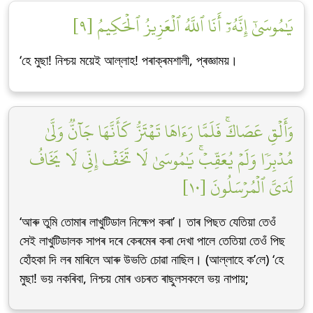
يَٰمُوسَىٰٓ إِنَّهُۥٓ أَنَا ٱللَّهُ ٱلۡعَزِيزُ ٱلۡحَكِيمُ [٩]
‘হে মুছা! নিশ্চয় ময়েই আল্লাহ! পৰাক্ৰমশালী, প্ৰজ্ঞাময়।
وَأَلۡقِ عَصَاكَۚ فَلَمَّا رَءَاهَا تَهۡتَزُّ كَأَنَّهَا جَآنّٞ وَلَّىٰ
مُدۡبِرٗا وَلَمۡ يُعَقِّبۡۚ يَٰمُوسَىٰ لَا تَخَفۡ إِنِّي لَا يَخَافُ
لَدَيَّ ٱلۡمُرۡسَلُونَ [١٠]
‘আৰু তুমি তোমাৰ লাখুটিডাল নিক্ষেপ কৰা’। তাৰ পিছত যেতিয়া তেওঁ
সেই লাখুটিডালক সাপৰ দৰে কেৰমেৰ কৰা দেখা পালে তেতিয়া তেওঁ পিছ
হোঁহকা দি লৰ মাৰিলে আৰু উভতি চোৱা নাছিল। (আল্লাহে ক’লে) ‘হে
মুছা! ভয় নকৰিবা, নিশ্চয় মোৰ ওচৰত ৰাছুলসকলে ভয় নাপায়;