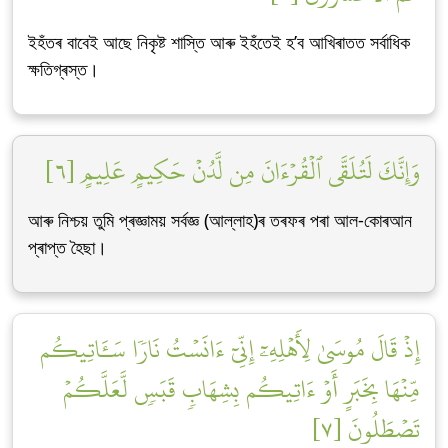
ইহঁতৰ বাবেই আছে নিকৃষ্ট শাস্তি আৰু ইহঁতেই হ’ব আখিৰাতত সৰ্বাধিক
ক্ষতিগ্ৰস্ত।
وَإِنَّكَ لَتُلَقَّى ٱلۡقُرۡءَانَ مِن لَّدُنۡ حَكِيمٍ عَلِيمٍ [٦]
আৰু নিশ্চয় তুমি প্ৰজ্ঞাময় সৰ্বজ্ঞ (আল্লাহ)ৰ তৰফৰ পৰা আল-কোৰআন
প্ৰাপ্ত হৈছা।
إِذۡ قَالَ مُوسَىٰ لِأَهۡلِهِۦٓ إِنِّيٓ ءَانَسۡتُ نَارٗا سَـَٔاتِيكُم
مِّنۡهَا بِخَبَرٍ أَوۡ ءَاتِيكُم بِشِهَابٖ قَبَسٖ لَّعَلَّكُمۡ
تَصۡطَلُونَ [٧]