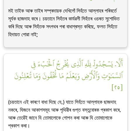
মই তাইক আৰু তাইৰ সম্প্ৰদায়ক দেখিলোঁ সিহঁতে আল্লাহৰ পৰিবৰ্তে
সূৰ্যক ছাজদাহ কৰে। চয়তানে সিহঁতৰ কাৰ্যৱলী সিহঁতৰ ওচৰত সুশোভিত
কৰি দিছে আৰু সিহঁতক সৎপথৰ পৰা বাধাগ্ৰস্ত কৰিছে, ফলত সিহঁতে
হিদায়ত পোৱা নাই;
أَلَّاۤ يَسۡجُدُواْۤ لِلَّهِ ٱلَّذِي يُخۡرِجُ ٱلۡخَبۡءَ فِي
ٱلسَّمَٰوَٰتِ وَٱلۡأَرۡضِ وَيَعۡلَمُ مَا تُخۡفُونَ وَمَا تُعۡلِنُونَ
[٢٥]
(চয়তানে এই কাৰণে বাধা দিছে যে,) যাতে সিহঁতে আল্লাহক ছাজদাহ
নকৰে, যিজনে আকাশসমূহ আৰু পৃথিৱীৰ গুপ্ত বস্তুবোৰক প্ৰকাশ কৰে,
আৰু তেৱেঁই জানে যি তোমালোকে গোপন কৰা আৰু যি তোমালোকে
প্ৰকাশ কৰা।