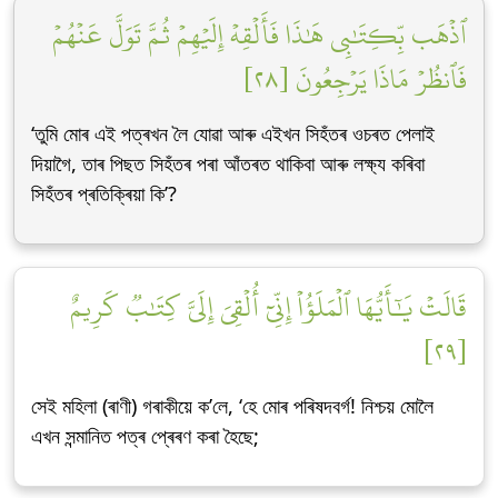
ٱذۡهَب بِّكِتَٰبِي هَٰذَا فَأَلۡقِهۡ إِلَيۡهِمۡ ثُمَّ تَوَلَّ عَنۡهُمۡ
فَٱنظُرۡ مَاذَا يَرۡجِعُونَ [٢٨]
‘তুমি মোৰ এই পত্ৰখন লৈ যোৱা আৰু এইখন সিহঁতৰ ওচৰত পেলাই
দিয়াগৈ, তাৰ পিছত সিহঁতৰ পৰা আঁতৰত থাকিবা আৰু লক্ষ্য কৰিবা
সিহঁতৰ প্ৰতিক্ৰিয়া কি’?
قَالَتۡ يَٰٓأَيُّهَا ٱلۡمَلَؤُاْ إِنِّيٓ أُلۡقِيَ إِلَيَّ كِتَٰبٞ كَرِيمٌ
[٢٩]
সেই মহিলা (ৰাণী) গৰাকীয়ে ক’লে, ‘হে মোৰ পৰিষদবৰ্গ! নিশ্চয় মোলৈ
এখন সন্মানিত পত্ৰ প্ৰেৰণ কৰা হৈছে;