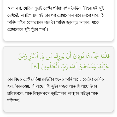
স্মৰণ কৰা, যেতিয়া মুছাই তেওঁৰ পৰিয়ালবৰ্গক কৈছিল, ‘নিশ্চয় মই জুই
দেখিছোঁ, অনতিপলমে মই তাৰ পৰা তোমালোকৰ বাবে কোনো সংবাদ লৈ
আহিম নাইবা তোমালোকৰ বাবে লৈ আহিম জ্বলন্ত অন্ধৰা, যাতে
তোমালোকে জুই পুঁৱাব পাৰা’।
فَلَمَّا جَآءَهَا نُودِيَ أَنۢ بُورِكَ مَن فِي ٱلنَّارِ وَمَنۡ
حَوۡلَهَا وَسُبۡحَٰنَ ٱللَّهِ رَبِّ ٱلۡعَٰلَمِينَ [٨]
তাৰ পিছত তেওঁ যেতিয়া সেইটোৰ ওচৰত আহি পালে, তেতিয়া ঘোষিত
হ’ল, ‘বৰকতময়, যি আছে এই জুইৰ মাজত আৰু যি আছে ইয়াৰ
চাৰিওফালে, আৰু বিশ্বজগতৰ প্ৰতিপালক আল্লাহ পৱিত্ৰ আৰু
মহিমাময়!