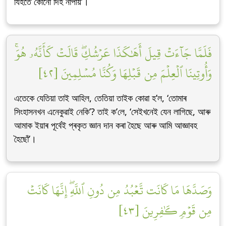
যিহঁতে কোনো দিহ নাপায়’।
فَلَمَّا جَآءَتۡ قِيلَ أَهَٰكَذَا عَرۡشُكِۖ قَالَتۡ كَأَنَّهُۥ هُوَۚ
وَأُوتِينَا ٱلۡعِلۡمَ مِن قَبۡلِهَا وَكُنَّا مُسۡلِمِينَ [٤٢]
এতেকে যেতিয়া তাই আহিল, তেতিয়া তাইক কোৱা হ’ল, ‘তোমাৰ
সিংহাসনখন এনেকুৱাই নেকি’? তাই ক’লে, ‘সেইখনেই যেন লাগিছে, আৰু
আমাক ইয়াৰ পূৰ্বেই প্ৰকৃত জ্ঞান দান কৰা হৈছে আৰু আমি আজ্ঞাবহ
হৈছোঁ’।
وَصَدَّهَا مَا كَانَت تَّعۡبُدُ مِن دُونِ ٱللَّهِۖ إِنَّهَا كَانَتۡ
مِن قَوۡمٖ كَٰفِرِينَ [٤٣]