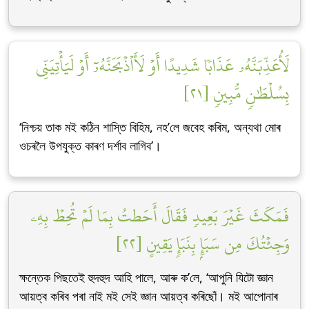
لَأُعَذِّبَنَّهُۥ عَذَابٗا شَدِيدًا أَوۡ لَأَاْذۡبَحَنَّهُۥٓ أَوۡ لَيَأۡتِيَنِّي
بِسُلۡطَٰنٖ مُّبِينٖ [٢١]
‘নিশ্চয় তাক মই কঠিন শাস্তি বিহিম, নহ’লে জবেহ কৰিম, অন্যথা মোৰ
ওচৰলৈ উপযুক্ত কাৰণ দৰ্শাব লাগিব’।
فَمَكَثَ غَيۡرَ بَعِيدٖ فَقَالَ أَحَطتُ بِمَا لَمۡ تُحِطۡ بِهِۦ
وَجِئۡتُكَ مِن سَبَإِۭ بِنَبَإٖ يَقِينٍ [٢٢]
ক্ষন্তেক পিছতেই হুদহুদ আহি পালে, আৰু ক’লে, ‘আপুনি যিটো জ্ঞান
আয়ত্ব কৰিব পৰা নাই মই সেই জ্ঞান আয়ত্ব কৰিছোঁ। মই আপোনাৰ