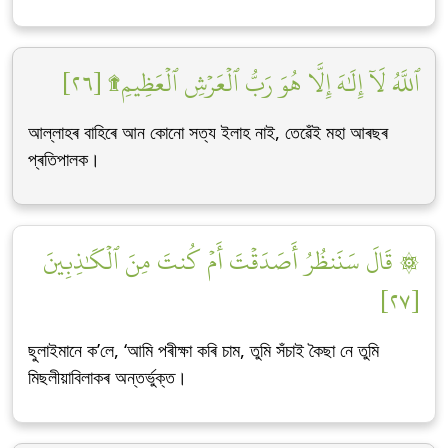
ٱللَّهُ لَآ إِلَٰهَ إِلَّا هُوَ رَبُّ ٱلۡعَرۡشِ ٱلۡعَظِيمِ۩ [٢٦]
আল্লাহৰ বাহিৰে আন কোনো সত্য ইলাহ নাই, তেৱেঁই মহা আৰছৰ
প্ৰতিপালক।
۞ قَالَ سَنَنظُرُ أَصَدَقۡتَ أَمۡ كُنتَ مِنَ ٱلۡكَٰذِبِينَ
[٢٧]
ছুলাইমানে ক’লে, ‘আমি পৰীক্ষা কৰি চাম, তুমি সঁচাই কৈছা নে তুমি
মিছলীয়াবিলাকৰ অন্তৰ্ভুক্ত।