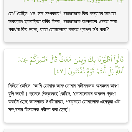
তেওঁ কৈছিল, ‘হে মোৰ সম্প্ৰদায়! তোমালোকে কিয় কল্যাণৰ আগতে
অকল্যাণ ত্বৰান্বিত কৰিব বিচৰা, তোমালোকে আল্লাহৰ ওচৰত ক্ষমা
প্ৰাৰ্থনা কিয় নকৰা, যাতে তোমালোকে ৰহমত প্ৰাপ্ত হ’ব পাৰা’?
قَالُواْ ٱطَّيَّرۡنَا بِكَ وَبِمَن مَّعَكَۚ قَالَ طَٰٓئِرُكُمۡ عِندَ
ٱللَّهِۖ بَلۡ أَنتُمۡ قَوۡمٞ تُفۡتَنُونَ [٤٧]
সিহঁতে কৈছিল, ‘আমি তোমাক আৰু তোমাৰ সঙ্গীসকলক অমঙ্গলৰ কাৰণ
বুলি ভাবোঁ’। ছলেহে (উত্তৰত) কৈছিল, ‘তোমালোকৰ অমঙ্গল গ্ৰহণ
কৰাটো হৈছে আল্লাহৰ ইখতিয়াৰত, প্ৰকৃততে তোমালোক এনেকুৱা এটা
সম্প্ৰদায় যিসকলক পৰীক্ষা কৰা হৈছে’।