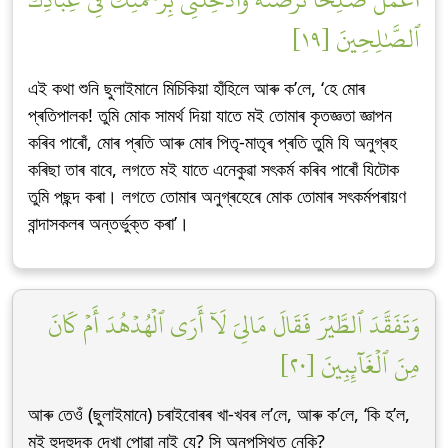
ٱلصَّٰلِحِينَ [١٩]
এই কথা শুনি ছুলাইমানে মিচিকিয়া হাঁহিলে আৰু ক’লে, ‘হে মোৰ
প্ৰতিপালক! তুমি মোক সামৰ্থ দিয়া যাতে মই তোমাৰ কৃতজ্ঞতা জ্ঞাপন
কৰিব পাৰোঁ, মোৰ প্ৰতি আৰু মোৰ পিতৃ-মাতৃৰ প্ৰতি তুমি যি অনুগ্ৰহ
কৰিছা তাৰ বাবে, লগতে মই যাতে এনেকুৱা সৎকৰ্ম কৰিব পাৰোঁ যিটোক
তুমি পছন্দ কৰা। লগতে তোমাৰ অনুগ্ৰহেৰে মোক তোমাৰ সৎকৰ্মপৰায়ণ
বান্দাসকলৰ অন্তৰ্ভুক্ত কৰা’।
وَتَفَقَّدَ ٱلطَّيۡرَ فَقَالَ مَالِيَ لَآ أَرَى ٱلۡهُدۡهُدَ أَمۡ كَانَ
مِنَ ٱلۡغَآئِبِينَ [٢٠]
আৰু তেওঁ (ছুলাইমানে) চৰাইবোৰৰ খা-খবৰ ল’লে, আৰু ক’লে, ‘কি হ’ল,
মই হুদহুদক দেখা পোৱা নাই যে? সি অনুপস্থিত নেকি?