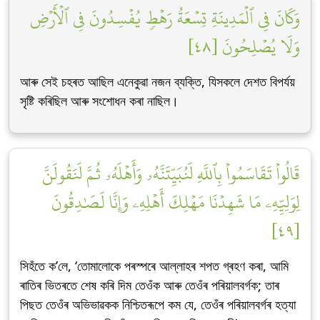
وَكَانَ فِي ٱلۡمَدِينَةِ تِسۡعَةُ رَهۡطٖ يُفۡسِدُونَ فِي ٱلۡأَرۡضِ
وَلَا يُصۡلِحُونَ [٤٨]
আৰু সেই চহৰত আছিল এনেকুৱা নজন ব্যক্তি, যিসকলে দেশত বিপৰ্যয়
সৃষ্টি কৰিছিল আৰু সংশোধন কৰা নাছিল।
قَالُواْ تَقَاسَمُواْ بِٱللَّهِ لَنُبَيِّتَنَّهُۥ وَأَهۡلَهُۥ ثُمَّ لَنَقُولَنَّ
لِوَلِيِّهِۦ مَا شَهِدۡنَا مَهۡلِكَ أَهۡلِهِۦ وَإِنَّا لَصَٰدِقُونَ
[٤٩]
সিহঁতে ক’লে, ‘তোমালোকে পৰস্পৰে আল্লাহৰ শপত গ্ৰহণ কৰা, আমি
ৰাতিৰ ভিতৰতে শেষ কৰি দিম তেওঁক আৰু তেওঁৰ পৰিয়ালবৰ্গক; তাৰ
পিছত তেওঁৰ অভিভাৱকক নিশ্চিতৰূপে কম যে, তেওঁৰ পৰিয়ালবৰ্গৰ হত্যা