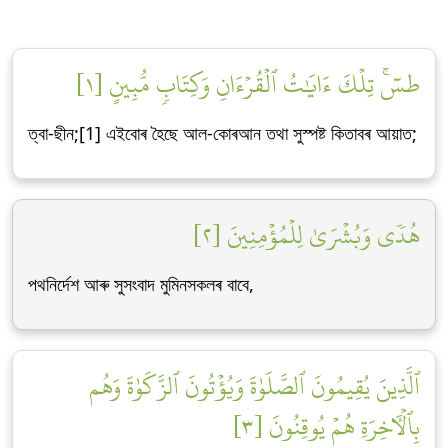
طسٓۚ تِلۡكَ ءَايَٰتُ ٱلۡقُرۡءَانِ وَكِتَابٖ مُّبِينٍ [١]
ত্বা-ছীন;[1] এইবোৰ হৈছে আল-কোৰআন তথা সুস্পষ্ট কিতাবৰ আয়াত;
هُدٗى وَبُشۡرَىٰ لِلۡمُؤۡمِنِينَ [٢]
পথনিৰ্দেশ আৰু সুসংবাদ মুমিনসকলৰ বাবে,
ٱلَّذِينَ يُقِيمُونَ ٱلصَّلَوٰةَ وَيُؤۡتُونَ ٱلزَّكَوٰةَ وَهُم
بِٱلۡأٓخِرَةِ هُمۡ يُوقِنُونَ [٣]