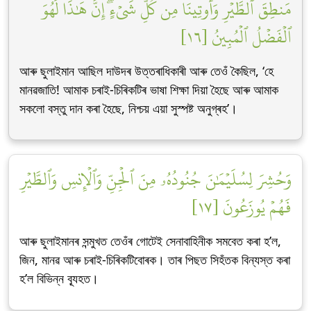
مَنطِقَ ٱلطَّيۡرِ وَأُوتِينَا مِن كُلِّ شَيۡءٍۖ إِنَّ هَٰذَا لَهُوَ
ٱلۡفَضۡلُ ٱلۡمُبِينُ [١٦]
আৰু ছুলাইমান আছিল দাউদৰ উত্তৰাধিকাৰী আৰু তেওঁ কৈছিল, ‘হে
মানৱজাতি! আমাক চৰাই-চিৰিকটিৰ ভাষা শিক্ষা দিয়া হৈছে আৰু আমাক
সকলো বস্তু দান কৰা হৈছে, নিশ্চয় এয়া সুস্পষ্ট অনুগ্ৰহ’।
وَحُشِرَ لِسُلَيۡمَٰنَ جُنُودُهُۥ مِنَ ٱلۡجِنِّ وَٱلۡإِنسِ وَٱلطَّيۡرِ
فَهُمۡ يُوزَعُونَ [١٧]
আৰু ছুলাইমানৰ সন্মুখত তেওঁৰ গোটেই সেনাবাহিনীক সমবেত কৰা হ’ল,
জিন, মানৱ আৰু চৰাই-চিৰিকটিবোৰক। তাৰ পিছত সিহঁতক বিন্যস্ত কৰা
হ’ল বিভিন্ন ব্যূহত।