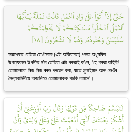
حَتَّىٰٓ إِذَآ أَتَوۡاْ عَلَىٰ وَادِ ٱلنَّمۡلِ قَالَتۡ نَمۡلَةٞ يَٰٓأَيُّهَا
ٱلنَّمۡلُ ٱدۡخُلُواْ مَسَٰكِنَكُمۡ لَا يَحۡطِمَنَّكُمۡ
سُلَيۡمَٰنُ وَجُنُودُهُۥ وَهُمۡ لَا يَشۡعُرُونَ [١٨]
অৱশেষত যেতিয়া তেওঁলোক (এটা অভিযানত) পৰুৱা অধ্যূষিত
উপত্যকাত উপনীত হ’ল তেতিয়া এটা পৰুৱাই ক’লে, ‘হে পৰুৱা বাহিনী!
তোমালোকে নিজ নিজ ঘৰত প্ৰৱেশ কৰা, যাতে ছুলাইমান আৰু তেওঁৰ
সৈন্যবাহিনীয়ে অজানিতে তোমালোকক গচকি নামাৰে’।
فَتَبَسَّمَ ضَاحِكٗا مِّن قَوۡلِهَا وَقَالَ رَبِّ أَوۡزِعۡنِيٓ أَنۡ
أَشۡكُرَ نِعۡمَتَكَ ٱلَّتِيٓ أَنۡعَمۡتَ عَلَيَّ وَعَلَىٰ وَٰلِدَيَّ وَأَنۡ
أَعۡمَلَ صَٰلِحٗا تَرۡضَىٰهُ وَأَدۡخِلۡنِي بِرَحۡمَتِكَ فِي عِبَادِكَ