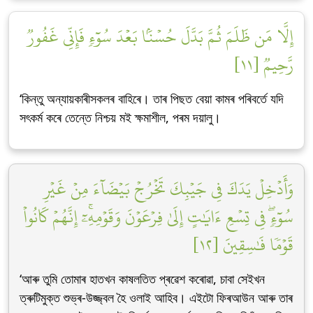
إِلَّا مَن ظَلَمَ ثُمَّ بَدَّلَ حُسۡنَۢا بَعۡدَ سُوٓءٖ فَإِنِّي غَفُورٞ
رَّحِيمٞ [١١]
‘কিন্তু অন্যায়কাৰীসকলৰ বাহিৰে। তাৰ পিছত বেয়া কামৰ পৰিবৰ্তে যদি
সৎকৰ্ম কৰে তেন্তে নিশ্চয় মই ক্ষমাশীল, পৰম দয়ালু।
وَأَدۡخِلۡ يَدَكَ فِي جَيۡبِكَ تَخۡرُجۡ بَيۡضَآءَ مِنۡ غَيۡرِ
سُوٓءٖۖ فِي تِسۡعِ ءَايَٰتٍ إِلَىٰ فِرۡعَوۡنَ وَقَوۡمِهِۦٓۚ إِنَّهُمۡ كَانُواْ
قَوۡمٗا فَٰسِقِينَ [١٢]
‘আৰু তুমি তোমাৰ হাতখন কাষলতিত প্ৰৱেশ কৰোৱা, চাবা সেইখন
ত্ৰুটিমুক্ত শুভ্ৰ-উজ্জ্বল হৈ ওলাই আহিব। এইটো ফিৰআউন আৰু তাৰ