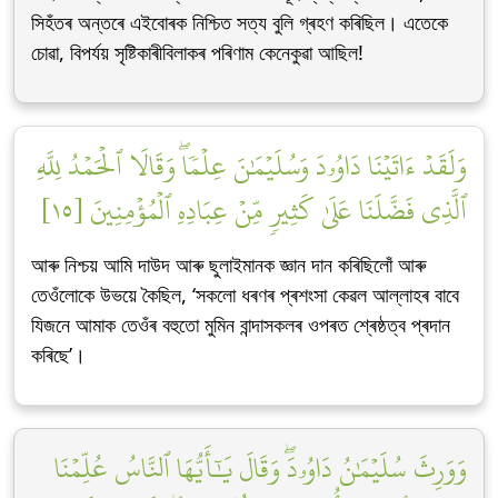
সিহঁতৰ অন্তৰে এইবোৰক নিশ্চিত সত্য বুলি গ্ৰহণ কৰিছিল। এতেকে
চোৱা, বিপৰ্যয় সৃষ্টিকাৰীবিলাকৰ পৰিণাম কেনেকুৱা আছিল!
وَلَقَدۡ ءَاتَيۡنَا دَاوُۥدَ وَسُلَيۡمَٰنَ عِلۡمٗاۖ وَقَالَا ٱلۡحَمۡدُ لِلَّهِ
ٱلَّذِي فَضَّلَنَا عَلَىٰ كَثِيرٖ مِّنۡ عِبَادِهِ ٱلۡمُؤۡمِنِينَ [١٥]
আৰু নিশ্চয় আমি দাউদ আৰু ছুলাইমানক জ্ঞান দান কৰিছিলোঁ আৰু
তেওঁলোকে উভয়ে কৈছিল, ‘সকলো ধৰণৰ প্ৰশংসা কেৱল আল্লাহৰ বাবে
যিজনে আমাক তেওঁৰ বহুতো মুমিন বান্দাসকলৰ ওপৰত শ্ৰেষ্ঠত্ব প্ৰদান
কৰিছে’।
وَوَرِثَ سُلَيۡمَٰنُ دَاوُۥدَۖ وَقَالَ يَٰٓأَيُّهَا ٱلنَّاسُ عُلِّمۡنَا