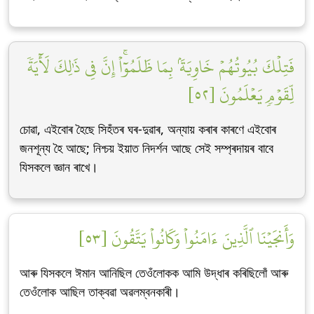
فَتِلۡكَ بُيُوتُهُمۡ خَاوِيَةَۢ بِمَا ظَلَمُوٓاْۚ إِنَّ فِي ذَٰلِكَ لَأٓيَةٗ
لِّقَوۡمٖ يَعۡلَمُونَ [٥٢]
চোৱা, এইবোৰ হৈছে সিহঁতৰ ঘৰ-দুৱাৰ, অন্যায় কৰাৰ কাৰণে এইবোৰ
জনশূন্য হৈ আছে; নিশ্চয় ইয়াত নিদৰ্শন আছে সেই সম্প্ৰদায়ৰ বাবে
যিসকলে জ্ঞান ৰাখে।
وَأَنجَيۡنَا ٱلَّذِينَ ءَامَنُواْ وَكَانُواْ يَتَّقُونَ [٥٣]
আৰু যিসকলে ঈমান আনিছিল তেওঁলোকক আমি উদ্ধাৰ কৰিছিলোঁ আৰু
তেওঁলোক আছিল তাক্বৱা অৱলম্বনকাৰী।