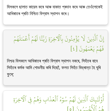
যিসকলে ছালাত কায়েম কৰে আৰু যাকাত প্ৰদান কৰে আৰু তেওঁলোকেই
আখিৰাতৰ প্ৰতি নিশ্চিত বিশ্বাস স্থাপন কৰে।
إِنَّ ٱلَّذِينَ لَا يُؤۡمِنُونَ بِٱلۡأٓخِرَةِ زَيَّنَّا لَهُمۡ أَعۡمَٰلَهُمۡ
فَهُمۡ يَعۡمَهُونَ [٤]
নিশ্চয় যিসকলে আখিৰাতৰ প্ৰতি বিশ্বাস স্থাপন নকৰে, সিহঁতৰ বাবে
সিহঁতৰ কৰ্মক আমি শোভনীয় কৰি দিছোঁ, ফলত সিহঁত বিভ্ৰান্ত হৈ ঘূৰি
ফুৰে;
أُوْلَٰٓئِكَ ٱلَّذِينَ لَهُمۡ سُوٓءُ ٱلۡعَذَابِ وَهُمۡ فِي ٱلۡأٓخِرَةِ
هُمُ ٱلۡأَخۡسَرُونَ [٥]