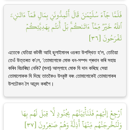
فَلَمَّا جَآءَ سُلَيۡمَٰنَ قَالَ أَتُمِدُّونَنِ بِمَالٖ فَمَآ ءَاتَىٰنِۦَ
ٱللَّهُ خَيۡرٞ مِّمَّآ ءَاتَىٰكُمۚ بَلۡ أَنتُم بِهَدِيَّتِكُمۡ
تَفۡرَحُونَ [٣٦]
এতেকে যেতিয়া কটকী আহি ছুলাইমানৰ ওচৰত উপস্থিত হ'ল, তেতিয়া
তেওঁ উত্তৰত ক’লে, ‘তোমালোকে মোক ধন-সম্পদ প্ৰদান কৰি সহায়
কৰিব বিচাৰিছা নেকি? (শুনা) আল্লাহে মোক যি দান কৰিছে সেয়া
তোমালোকক যি দিছে তাতকৈও উৎকৃষ্ট বৰং তোমালোকেই তোমালোকৰ
উপঢৌকন লৈ আনন্দ কৰাগৈ।
ٱرۡجِعۡ إِلَيۡهِمۡ فَلَنَأۡتِيَنَّهُم بِجُنُودٖ لَّا قِبَلَ لَهُم بِهَا
وَلَنُخۡرِجَنَّهُم مِّنۡهَآ أَذِلَّةٗ وَهُمۡ صَٰغِرُونَ [٣٧]