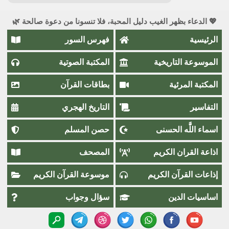
💖 الدعاء بظهر الغيب دليل المحبة، فلا تنسونا من دعوة صالحة 🌿
الرئيسية
فهرس السور
الموسوعة التاريخية
المكتبة الصوتية
المكتبة المرئية
بطاقات القرآن
التفاسير
التاريخ الهجري
اسماء اللَّٰه الحسنى
حصن المسلم
اذاعة القران الكريم
المصحف
إذاعات القرآن الكريم
موسوعة القرآن الكريم
اساسيات الدين
سؤال وجواب