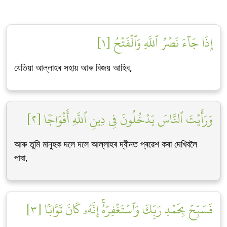
إِذَا جَآءَ نَصۡرُ ٱللَّهِ وَٱلۡفَتۡحُ [١]
যেতিয়া আল্লাহৰ সহায় আৰু বিজয় আহিব,
وَرَأَيۡتَ ٱلنَّاسَ يَدۡخُلُونَ فِي دِينِ ٱللَّهِ أَفۡوَاجٗا [٢]
আৰু তুমি মানুহক দলে দলে আল্লাহৰ দ্বীনত প্ৰৱেশ কৰা দেখিবলৈ
পাবা,
فَسَبِّحۡ بِحَمۡدِ رَبِّكَ وَٱسۡتَغۡفِرۡهُۚ إِنَّهُۥ كَانَ تَوَّابَۢا [٣]