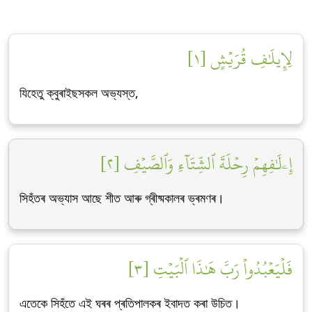
لِإِيلَٰفِ قُرَيۡشٍ [١]
যিহেতু ক্বুৰাইছসকল অভ্যস্ত,
إِۦلَٰفِهِمۡ رِحۡلَةَ ٱلشِّتَآءِ وَٱلصَّيۡفِ [٢]
সিহঁতৰ অভ্যাস আছে শীত আৰু গ্ৰীষ্মকালৰ ভ্ৰমণৰ।
فَلۡيَعۡبُدُواْ رَبَّ هَٰذَا ٱلۡبَيۡتِ [٣]
এতেকে সিহঁতে এই ঘৰৰ প্ৰতিপালকৰ ইবাদত কৰা উচিত।