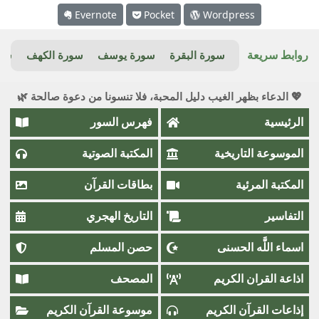
Evernote
Pocket
Wordpress
روابط سريعة
سورة البقرة
سورة يوسف
سورة الكهف
سور
💖 الدعاء بظهر الغيب دليل المحبة، فلا تنسونا من دعوة صالحة 🌿
الرئيسية
فهرس السور
الموسوعة التاريخية
المكتبة الصوتية
المكتبة المرئية
بطاقات القرآن
التفاسير
التاريخ الهجري
اسماء اللَّٰه الحسنى
حصن المسلم
اذاعة القران الكريم
المصحف
إذاعات القرآن الكريم
موسوعة القرآن الكريم