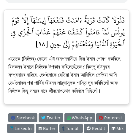
فَلَوۡلَا كَانَتۡ قَرۡيَةٌ ءَامَنَتۡ فَنَفَعَهَآ إِيمَٰنُهَآ إِلَّا قَوۡمَ
يُونُسَ لَمَّآ ءَامَنُواْ كَشَفۡنَا عَنۡهُمۡ عَذَابَ ٱلۡخِزۡيِ فِي
ٱلۡحَيَوٰةِ ٱلدُّنۡيَا وَمَتَّعۡنَٰهُمۡ إِلَىٰ حِينٖ [٩٨]
এতেকে (সিহঁতৰ) কোনো এটা জনপদবাসীয়ে কিয় ঈমান পোষণ নকৰিলে,
যিসকলৰ ঈমানে সিহঁতক উপকাৰ কৰিলেহেঁতেন? কিন্তু ইউনুছৰ
সম্প্ৰদায়ৰ বাহিৰে, তেওঁলোকে যেতিয়া ঈমান আনিছিল তেতিয়া আমি
তেওঁলোকৰ পৰা পাৰ্থিৱ জীৱনৰ লাঞ্ছনামূলক শাস্তি দূৰ কৰিছিলোঁ আৰু
সিহঁতক কিছু সময়ৰ বাবে জীৱনোপভোগ কৰিবলৈ দিছিলোঁ।
Facebook
Twitter
WhatsApp
Pinterest
LinkedIn
Buffer
Tumblr
Reddit
Mix