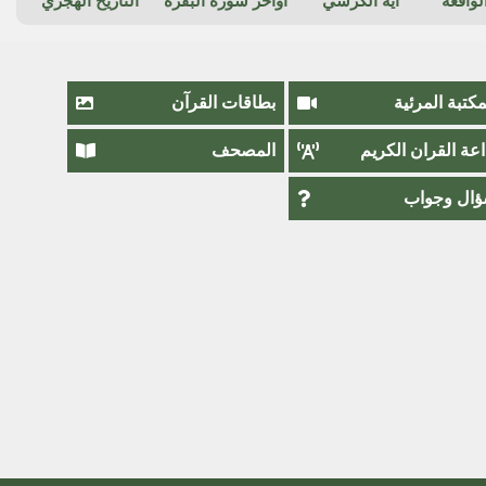
واقعة
آية الكرسي
أواخر سورة البقرة
التاريخ الهجري
مكتبة المرئية
بطاقات القرآن
اعة القران الكريم
المصحف
ال وجواب