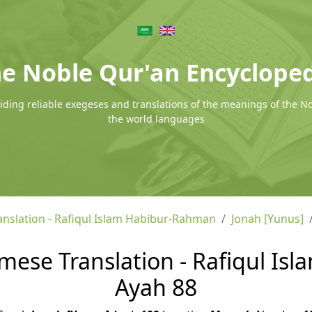
e Noble Qur'an Encyclope
ding reliable exegeses and translations of the meanings of the N
the world languages
nslation - Rafiqul Islam Habibur-Rahman
Jonah [Yunus]
amese Translation - Rafiqul Is
Ayah 88