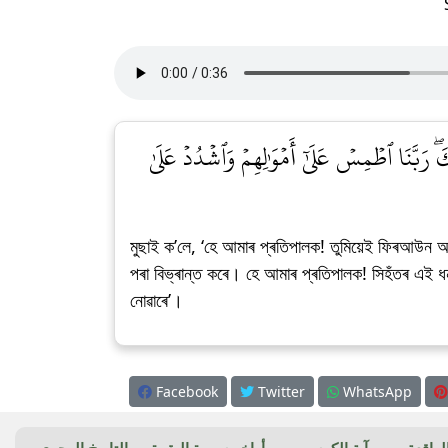
َۖ رَبَّنَا ٱطۡمِسۡ عَلَىٰٓ أَمۡوَٰلِهِمۡ وَٱشۡدُدۡ عَلَىٰ
মুছাই ক’লে, ‘হে আমাৰ প্ৰতিপালক! তুমিয়েই ফিৰআউন আৰু 
পৰা বিভ্ৰান্ত কৰে। হে আমাৰ প্ৰতিপালক! সিহঁতৰ এই ধন-
নোৱাৰে’।
Facebook
Twitter
WhatsApp