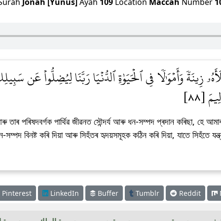
Surah
Jonah [Yunus]
Ayah
109
Location
Maccah
Number
1
َهُۥ زِينَةٗ وَأَمۡوَٰلٗا فِي ٱلۡحَيَوٰةِ ٱلدُّنۡيَا رَبَّنَا لِيُضِلُّواْ عَن سَبِيلِك
ِيمَ [٨٨
তাৰ পৰিষদবৰ্গক পাৰ্থিৱ জীৱনত সৌন্দৰ্য আৰু ধন-সম্পদ প্ৰদান কৰিছা, হে আমা
সম্পদ বিনষ্ট কৰি দিয়া আৰু সিহঁতৰ হৃদয়সমূহক কঠিন কৰি দিয়া, যাতে সিহঁতে যন্
Pinterest
LinkedIn
Buffer
Tumblr
Reddit