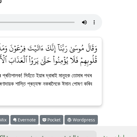
0
وَقَالَ مُوسَىٰ رَبَّنَآ إِنَّكَ ءَاتَيۡتَ فِرۡعَوۡنَ وَمَلَأ
قُلُوبِهِمۡ فَلَا يُؤۡمِنُواْ حَتَّىٰ يَرَوُاْ ٱلۡعَذَابَ ٱلۡأَل]
ৰ প্ৰতিপালক! সিহঁতে ইয়াৰ দ্বাৰাই মানুহক তোমাৰ পথৰ
ত্ৰণাদায়ক শাস্তি প্ৰত্যক্ষ নকৰালৈকে ঈমান পোষণ কৰিব
Mix
Evernote
Pocket
Wordpress