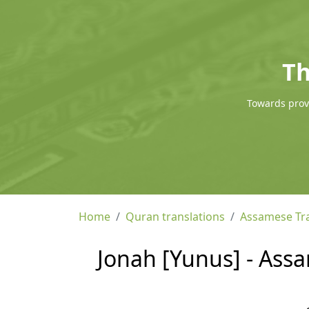
Th
Towards provi
Home
Quran translations
Assamese Tra
Jonah [Yunus] - Ass