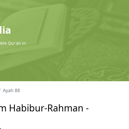
dia
oble Qur'an in
Ayah 88
lam Habibur-Rahman -