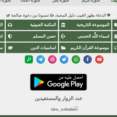
كهف
سورة مريم
سورة يس
سورة الملك
سورة ال
💖 الدعاء بظهر الغيب دليل المحبة، فلا تنسونا من دعوة صالحة 🌿
الموسوعة التاريخية
المكتبة الصوتية
ال
اسماء اللَّٰه الحسنى
حصن المسلم
اذ
موسوعة القرآن الكريم
اساسيات الدين
سؤ
عدد الزوار والمستفيدين