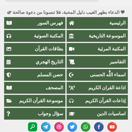
💖 الدعاء بظهر الغيب دليل المحبة، فلا تنسونا من دعوة صالحة 🌿
الرئيسية
فهرس السور
الموسوعة التاريخية
المكتبة الصوتية
المكتبة المرئية
بطاقات القرآن
التفاسير
التاريخ الهجري
اسماء اللَّٰه الحسنى
حصن المسلم
اذاعة القران الكريم
المصحف
إذاعات القرآن الكريم
موسوعة القرآن الكريم
اساسيات الدين
سؤال وجواب