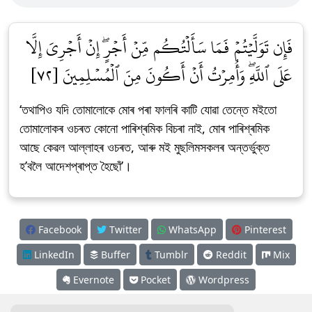
فَإِن تَوَلَّيۡتُمۡ فَمَا سَأَلۡتُكُم مِّنۡ أَجۡرٍۖ إِنۡ أَجۡرِيَ إِلَّا
عَلَى ٱللَّهِۖ وَأُمِرۡتُ أَنۡ أَكُونَ مِنَ ٱلۡمُسۡلِمِينَ [٧٢]
‘তথাপিও যদি তোমালোকে মোৰ পৰা ফালৰি কাটি যোৱা তেন্তে মইতো
তোমালোকৰ ওচৰত কোনো পাৰিশ্ৰমিক বিচৰা নাই, মোৰ পাৰিশ্ৰমিক
আছে কেৱল আল্লাহৰ ওচৰত, আৰু মই মুছলিমসকলৰ অন্তৰ্ভুক্ত
হ’বলৈ আদেশপ্ৰাপ্ত হৈছোঁ’।
Facebook
Twitter
WhatsApp
Pinterest
LinkedIn
Buffer
Tumblr
Reddit
Mix
Evernote
Pocket
Wordpress