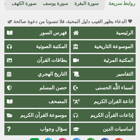
روابط سريعة
سورة البقرة
سورة يوسف
سورة الكهف
سور
💖 الدعاء بظهر الغيب دليل المحبة، فلا تنسونا من دعوة صالحة 🌿
الرئيسية
فهرس السور
الموسوعة التاريخية
المكتبة الصوتية
المكتبة المرئية
بطاقات القرآن
التفاسير
التاريخ الهجري
اسماء اللَّٰه الحسنى
حصن المسلم
اذاعة القران الكريم
المصحف
إذاعات القرآن الكريم
موسوعة القرآن الكريم
اساسيات الدين
سؤال وجواب