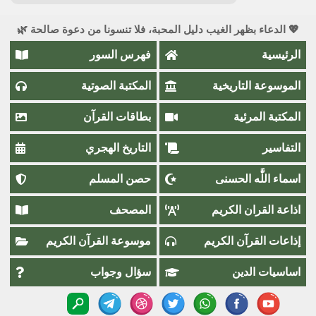
💖 الدعاء بظهر الغيب دليل المحبة، فلا تنسونا من دعوة صالحة 🌿
الرئيسية
فهرس السور
الموسوعة التاريخية
المكتبة الصوتية
المكتبة المرئية
بطاقات القرآن
التفاسير
التاريخ الهجري
اسماء اللَّٰه الحسنى
حصن المسلم
اذاعة القران الكريم
المصحف
إذاعات القرآن الكريم
موسوعة القرآن الكريم
اساسيات الدين
سؤال وجواب