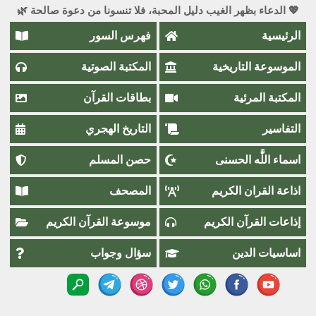
💖 الدعاء بظهر الغيب دليل المحبة، فلا تنسونا من دعوة صالحة 🌿
الرئيسية
فهرس السور
الموسوعة التاريخية
المكتبة الصوتية
المكتبة المرئية
بطاقات القرآن
التفاسير
التاريخ الهجري
اسماء اللَّٰه الحسنى
حصن المسلم
اذاعة القران الكريم
المصحف
إذاعات القرآن الكريم
موسوعة القرآن الكريم
اساسيات الدين
سؤال وجواب