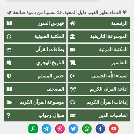
💖 الدعاء بظهر الغيب دليل المحبة، فلا تنسونا من دعوة صالحة 🌿
الرئيسية
فهرس السور
الموسوعة التاريخية
المكتبة الصوتية
المكتبة المرئية
بطاقات القرآن
التفاسير
التاريخ الهجري
اسماء اللَّٰه الحسنى
حصن المسلم
اذاعة القران الكريم
المصحف
إذاعات القرآن الكريم
موسوعة القرآن الكريم
اساسيات الدين
سؤال وجواب