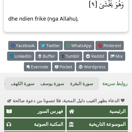
وَهُوَ يَخۡشَىٰ [٩]
dhe ndien frikë (nga Allahu),
Facebook
Twitter
WhatsApp
Pinterest
LinkedIn
Buffer
Tumblr
Reddit
Mix
Evernote
Pocket
Wordpress
روابط سريعة
سورة البقرة
سورة يوسف
سورة الكهف
سور
💖 الدعاء بظهر الغيب دليل المحبة، فلا تنسونا من دعوة صالحة 🌿
الرئيسية
فهرس السور
الموسوعة التاريخية
المكتبة الصوتية