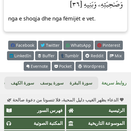
وَصَٰحِبَتِهِۦ وَبَنِيهِ [٣٦]
nga e shoqja dhe nga fëmijët e vet.
Facebook
Twitter
WhatsApp
Pinterest
LinkedIn
Buffer
Tumblr
Reddit
Mix
Evernote
Pocket
Wordpress
روابط سريعة
سورة البقرة
سورة يوسف
سورة الكهف
سور
💖 الدعاء بظهر الغيب دليل المحبة، فلا تنسونا من دعوة صالحة 🌿
الرئيسية
فهرس السور
الموسوعة التاريخية
المكتبة الصوتية