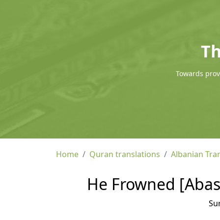
Th
Towards provi
Home
Quran translations
Albanian Tra
He Frowned [Abasa
Su