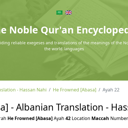
e Noble Qur'an Encyclope
ding reliable exegeses and translations of the meanings of the N
the world languages
nslation - Hassan Nahi
He Frowned [Abasa]
Ayah 22
] - Albanian Translation - Has
rah
He Frowned [Abasa]
Ayah
42
Location
Maccah
Numbe