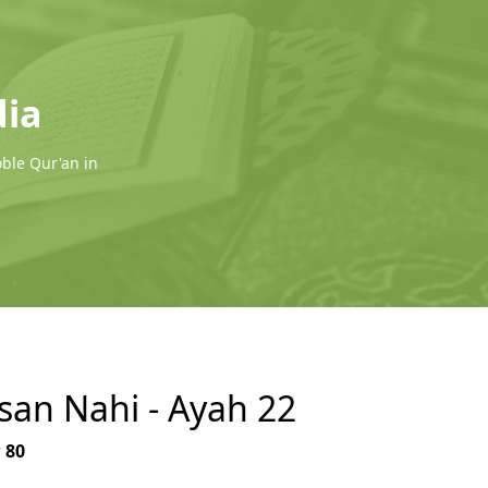
dia
oble Qur'an in
san Nahi - Ayah 22
r
80