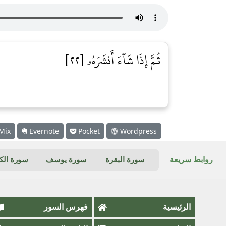
ثُمَّ إِذَا شَآءَ أَنشَرَهُۥ [٢٢]
Mix
Evernote
Pocket
Wordpress
روابط سريعة
سورة البقرة
سورة يوسف
سورة ال
الرئيسية
فهرس السور