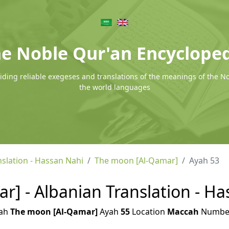
e Noble Qur'an Encyclope
ding reliable exegeses and translations of the meanings of the N
the world languages
nslation - Hassan Nahi
The moon [Al-Qamar]
Ayah 53
] - Albanian Translation - Ha
ah
The moon [Al-Qamar]
Ayah
55
Location
Maccah
Numbe