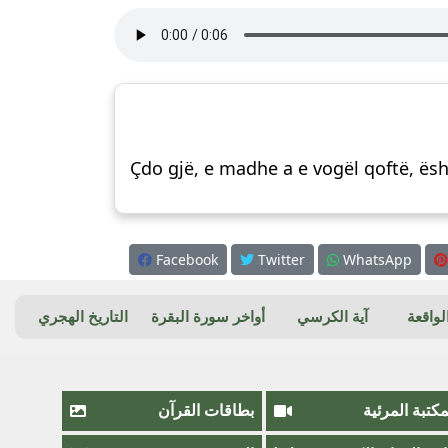
Çdo gjë, e madhe a e vogël qoftë, ës
Facebook
Twitter
WhatsApp
واقعة
آية الكرسي
أواخر سورة البقرة
التاريخ الهجري
مكتبة المرئية
بطاقات القرآن