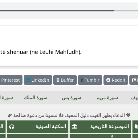
htë shënuar (në Leuhi Mahfudh).
Pinterest
LinkedIn
Buffer
Tumblr
Reddit
كهف
سورة مريم
سورة يس
سورة الملك
سورة ال
💖 الدعاء بظهر الغيب دليل المحبة، فلا تنسونا من دعوة صالحة 🌿
الموسوعة التاريخية
المكتبة الصوتية
ال