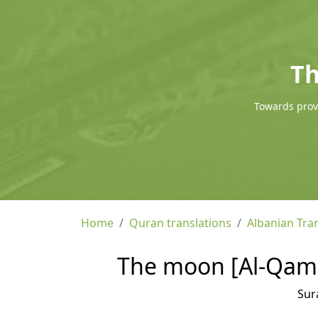
Th
Towards provi
Home
Quran translations
Albanian Tra
The moon [Al-Qamar
Sur