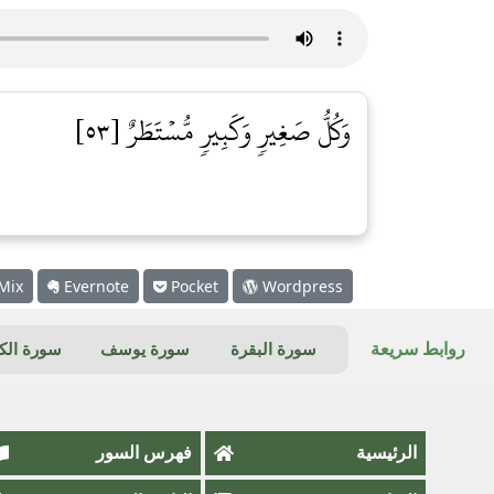
وَكُلُّ صَغِيرٖ وَكَبِيرٖ مُّسۡتَطَرٌ [٥٣]
Mix
Evernote
Pocket
Wordpress
روابط سريعة
سورة البقرة
سورة يوسف
سورة ال
الرئيسية
فهرس السور