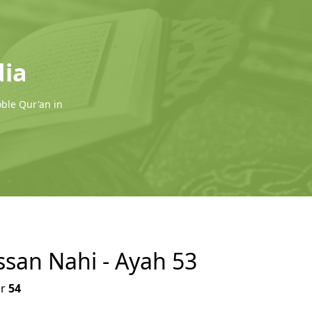
dia
oble Qur'an in
ssan Nahi - Ayah 53
r
54