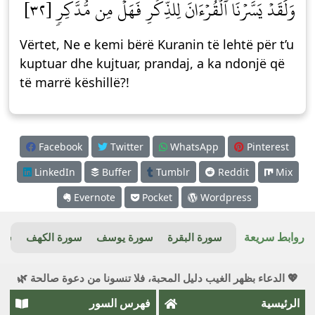
وَلَقَدۡ يَسَّرۡنَا ٱلۡقُرۡءَانَ لِلذِّكۡرِ فَهَلۡ مِن مُّدَّكِرٖ [٣٢]
Vërtet, Ne e kemi bërë Kuranin të lehtë për t’u
kuptuar dhe kujtuar, prandaj, a ka ndonjë që
të marrë këshillë?!
Facebook
Twitter
WhatsApp
Pinterest
LinkedIn
Buffer
Tumblr
Reddit
Mix
Evernote
Pocket
Wordpress
روابط سريعة
سورة البقرة
سورة يوسف
سورة الكهف
سور
💖 الدعاء بظهر الغيب دليل المحبة، فلا تنسونا من دعوة صالحة 🌿
الرئيسية
فهرس السور