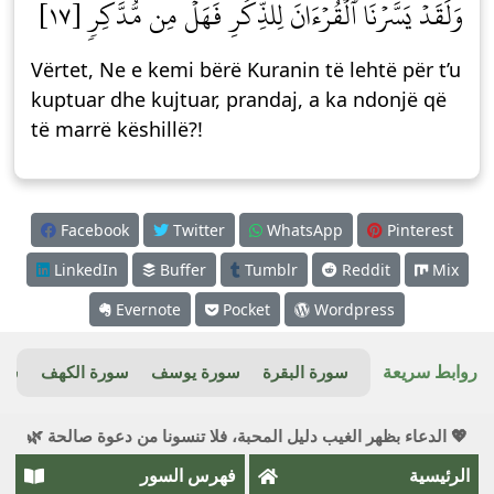
وَلَقَدۡ يَسَّرۡنَا ٱلۡقُرۡءَانَ لِلذِّكۡرِ فَهَلۡ مِن مُّدَّكِرٖ [١٧]
Vërtet, Ne e kemi bërë Kuranin të lehtë për t’u
kuptuar dhe kujtuar, prandaj, a ka ndonjë që
të marrë këshillë?!
Facebook
Twitter
WhatsApp
Pinterest
LinkedIn
Buffer
Tumblr
Reddit
Mix
Evernote
Pocket
Wordpress
روابط سريعة
سورة البقرة
سورة يوسف
سورة الكهف
سور
💖 الدعاء بظهر الغيب دليل المحبة، فلا تنسونا من دعوة صالحة 🌿
الرئيسية
فهرس السور