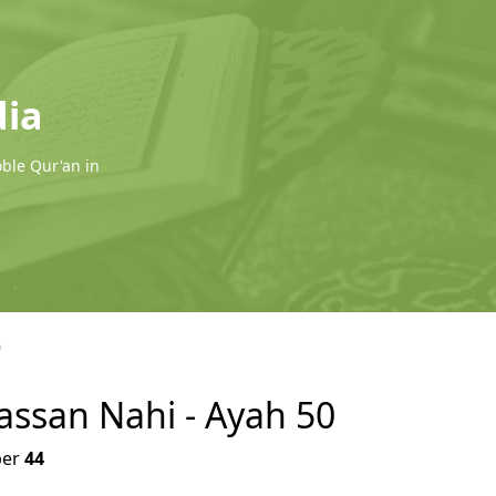
dia
oble Qur'an in
0
assan Nahi - Ayah 50
er
44