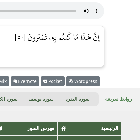
إِنَّ هَٰذَا مَا كُنتُم بِهِۦ تَمۡتَرُونَ [٥٠]
Mix
Evernote
Pocket
Wordpress
روابط سريعة
سورة البقرة
سورة يوسف
سورة ال
الرئيسية
فهرس السور