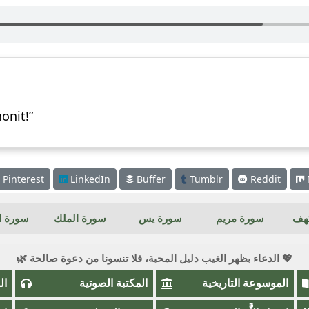
honit!”
Pinterest
LinkedIn
Buffer
Tumblr
Reddit
كهف
سورة مريم
سورة يس
سورة الملك
سورة ال
💖 الدعاء بظهر الغيب دليل المحبة، فلا تنسونا من دعوة صالحة 🌿
الموسوعة التاريخية
المكتبة الصوتية
ال