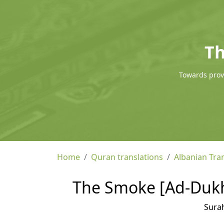
Th
Towards provi
Home
Quran translations
Albanian Tra
The Smoke [Ad-Dukha
Sura