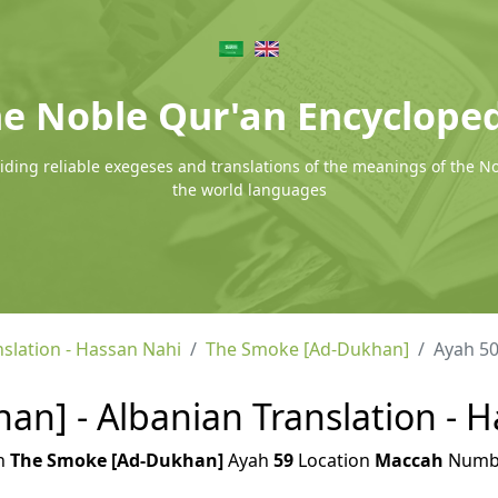
e Noble Qur'an Encyclope
ding reliable exegeses and translations of the meanings of the N
the world languages
nslation - Hassan Nahi
The Smoke [Ad-Dukhan]
Ayah 5
n] - Albanian Translation - H
h
The Smoke [Ad-Dukhan]
Ayah
59
Location
Maccah
Numb