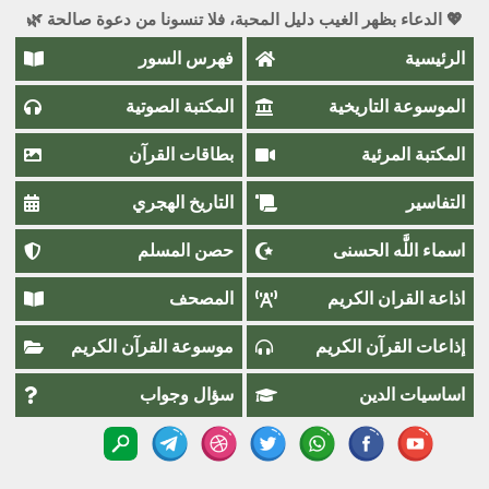
💖 الدعاء بظهر الغيب دليل المحبة، فلا تنسونا من دعوة صالحة 🌿
الرئيسية
فهرس السور
الموسوعة التاريخية
المكتبة الصوتية
المكتبة المرئية
بطاقات القرآن
التفاسير
التاريخ الهجري
اسماء اللَّٰه الحسنى
حصن المسلم
اذاعة القران الكريم
المصحف
إذاعات القرآن الكريم
موسوعة القرآن الكريم
اساسيات الدين
سؤال وجواب