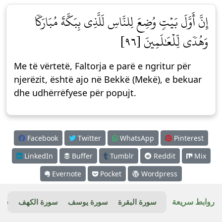
إِنَّ أَوَّلَ بَيۡتٖ وُضِعَ لِلنَّاسِ لَلَّذِي بِبَكَّةَ مُبَارَكٗا
وَهُدٗى لِّلۡعَٰلَمِينَ [٩٦]
Me të vërtetë, Faltorja e parë e ngritur për
njerëzit, është ajo në Bekkë (Mekë), e bekuar
dhe udhërrëfyese për popujt.
Facebook
Twitter
WhatsApp
Pinterest
LinkedIn
Buffer
Tumblr
Reddit
Mix
Evernote
Pocket
Wordpress
روابط سريعة
سورة البقرة
سورة يوسف
سورة الكهف
سور