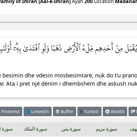
family of Imran [Aal-e-Imran]
Ayah
200
Location
Madana
يُقۡبَلَ مِنۡ أَحَدِهِم مِّلۡءُ ٱلۡأَرۡضِ ذَهَبٗا وَلَوِ ٱفۡتَدَىٰ بِهِۦٓۗ أُوْلَٰ
 besimin dhe vdesin mosbesimtarë, nuk do t’u pranoh
 ar. Ata i pret një dënim i dhembshëm dhe askush nuk
Pinterest
LinkedIn
Buffer
Tumblr
Reddit
كهف
سورة مريم
سورة يس
سورة الملك
سورة ال