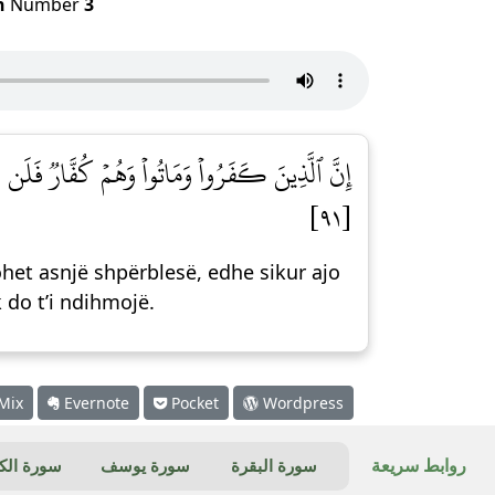
h
Number
3
إِنَّ ٱلَّذِينَ كَفَرُواْ وَمَاتُواْ وَهُمۡ كُفَّارٞ فَلَن 
[٩١]
et asnjë shpërblesë, edhe sikur ajo
 do t’i ndihmojë.
Mix
Evernote
Pocket
Wordpress
روابط سريعة
سورة البقرة
سورة يوسف
سورة ال