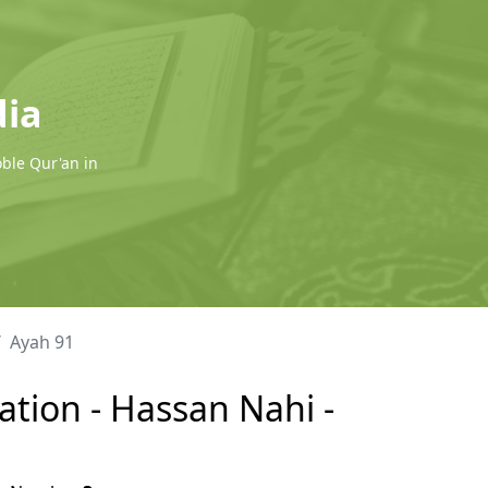
dia
oble Qur'an in
Ayah 91
ation - Hassan Nahi -