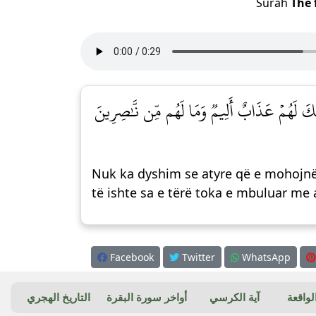
Surah
The 
ٓئِكَ لَهُمۡ عَذَابٌ أَلِيمٞ وَمَا لَهُم مِّن نَّٰصِرِينَ
Nuk ka dyshim se atyre që e mohojnë
të ishte sa e tërë toka e mbuluar me
Facebook
Twitter
WhatsApp
واقعة
آية الكرسي
أواخر سورة البقرة
التاريخ الهجري