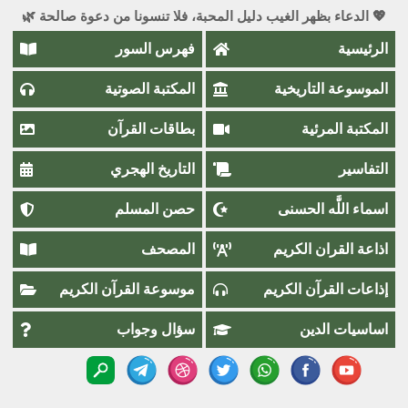
💖 الدعاء بظهر الغيب دليل المحبة، فلا تنسونا من دعوة صالحة 🌿
الرئيسية
فهرس السور
الموسوعة التاريخية
المكتبة الصوتية
المكتبة المرئية
بطاقات القرآن
التفاسير
التاريخ الهجري
اسماء اللَّٰه الحسنى
حصن المسلم
اذاعة القران الكريم
المصحف
إذاعات القرآن الكريم
موسوعة القرآن الكريم
اساسيات الدين
سؤال وجواب