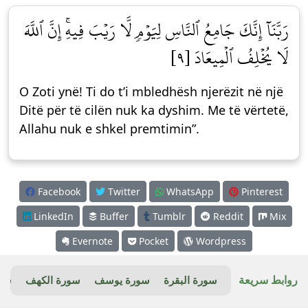
رَبَّنَآ إِنَّكَ جَامِعُ ٱلنَّاسِ لِيَوۡمٖ لَّا رَيۡبَ فِيهِۚ إِنَّ ٱللَّهَ
لَا يُخۡلِفُ ٱلۡمِيعَادَ [٩]
O Zoti ynë! Ti do t’i mbledhësh njerëzit në një
Ditë për të cilën nuk ka dyshim. Me të vërtetë,
Allahu nuk e shkel premtimin”.
Facebook
Twitter
WhatsApp
Pinterest
LinkedIn
Buffer
Tumblr
Reddit
Mix
Evernote
Pocket
Wordpress
روابط سريعة
سورة البقرة
سورة يوسف
سورة الكهف
سور