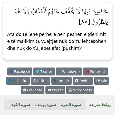
خَٰلِدِينَ فِيهَا لَا يُخَفَّفُ عَنۡهُمُ ٱلۡعَذَابُ وَلَا هُمۡ
يُنظَرُونَ [٨٨]
Ata do të jenë përherë nën peshën e (dënimit
e të mallkimit), vuajtjet nuk do t’u lehtësohen
dhe nuk do t’u jepet afat (pushim);
Facebook
Twitter
WhatsApp
Pinterest
LinkedIn
Buffer
Tumblr
Reddit
Mix
Evernote
Pocket
Wordpress
روابط سريعة
سورة البقرة
سورة يوسف
سورة الكهف
سور