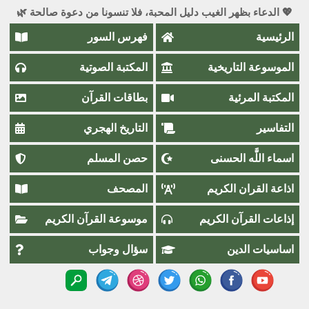
💖 الدعاء بظهر الغيب دليل المحبة، فلا تنسونا من دعوة صالحة 🌿
الرئيسية
فهرس السور
الموسوعة التاريخية
المكتبة الصوتية
المكتبة المرئية
بطاقات القرآن
التفاسير
التاريخ الهجري
اسماء اللَّٰه الحسنى
حصن المسلم
اذاعة القران الكريم
المصحف
إذاعات القرآن الكريم
موسوعة القرآن الكريم
اساسيات الدين
سؤال وجواب