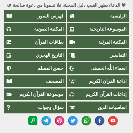
💖 الدعاء بظهر الغيب دليل المحبة، فلا تنسونا من دعوة صالحة 🌿
الرئيسية
فهرس السور
الموسوعة التاريخية
المكتبة الصوتية
المكتبة المرئية
بطاقات القرآن
التفاسير
التاريخ الهجري
اسماء اللَّٰه الحسنى
حصن المسلم
اذاعة القران الكريم
المصحف
إذاعات القرآن الكريم
موسوعة القرآن الكريم
اساسيات الدين
سؤال وجواب