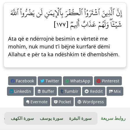
إِنَّ ٱلَّذِينَ ٱشۡتَرَوُاْ ٱلۡكُفۡرَ بِٱلۡإِيمَٰنِ لَن يَضُرُّواْ ٱللَّهَ
شَيۡـٔٗاۖ وَلَهُمۡ عَذَابٌ أَلِيمٞ [١٧٧]
Ata që e ndërrojnë besimin e vërtetë me
mohim, nuk mund t’i bëjnë kurrfarë dëmi
Allahut e për ta ka ndëshkim të dhembshëm.
Facebook
Twitter
WhatsApp
Pinterest
LinkedIn
Buffer
Tumblr
Reddit
Mix
Evernote
Pocket
Wordpress
روابط سريعة
سورة البقرة
سورة يوسف
سورة الكهف
سور