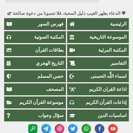
💖 الدعاء بظهر الغيب دليل المحبة، فلا تنسونا من دعوة صالحة 🌿
الرئيسية
فهرس السور
الموسوعة التاريخية
المكتبة الصوتية
المكتبة المرئية
بطاقات القرآن
التفاسير
التاريخ الهجري
اسماء اللَّٰه الحسنى
حصن المسلم
اذاعة القران الكريم
المصحف
إذاعات القرآن الكريم
موسوعة القرآن الكريم
اساسيات الدين
سؤال وجواب