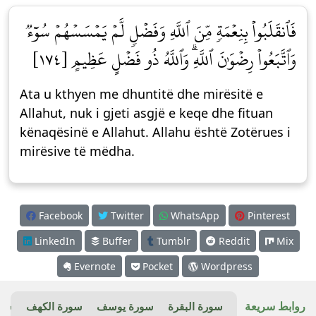
فَٱنقَلَبُواْ بِنِعۡمَةٖ مِّنَ ٱللَّهِ وَفَضۡلٖ لَّمۡ يَمۡسَسۡهُمۡ سُوٓءٞ
وَٱتَّبَعُواْ رِضۡوَٰنَ ٱللَّهِۗ وَٱللَّهُ ذُو فَضۡلٍ عَظِيمٍ [١٧٤]
Ata u kthyen me dhuntitë dhe mirësitë e
Allahut, nuk i gjeti asgjë e keqe dhe fituan
kënaqësinë e Allahut. Allahu është Zotërues i
mirësive të mëdha.
Facebook
Twitter
WhatsApp
Pinterest
LinkedIn
Buffer
Tumblr
Reddit
Mix
Evernote
Pocket
Wordpress
روابط سريعة
سورة البقرة
سورة يوسف
سورة الكهف
سور