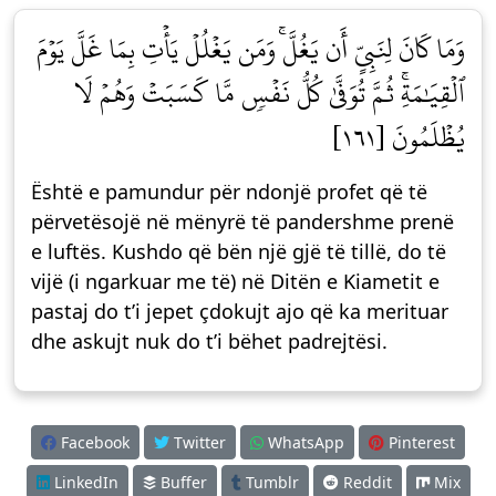
وَمَا كَانَ لِنَبِيٍّ أَن يَغُلَّۚ وَمَن يَغۡلُلۡ يَأۡتِ بِمَا غَلَّ يَوۡمَ
ٱلۡقِيَٰمَةِۚ ثُمَّ تُوَفَّىٰ كُلُّ نَفۡسٖ مَّا كَسَبَتۡ وَهُمۡ لَا
يُظۡلَمُونَ [١٦١]
Është e pamundur për ndonjë profet që të
përvetësojë në mënyrë të pandershme prenë
e luftës. Kushdo që bën një gjë të tillë, do të
vijë (i ngarkuar me të) në Ditën e Kiametit e
pastaj do t’i jepet çdokujt ajo që ka merituar
dhe askujt nuk do t’i bëhet padrejtësi.
Facebook
Twitter
WhatsApp
Pinterest
LinkedIn
Buffer
Tumblr
Reddit
Mix