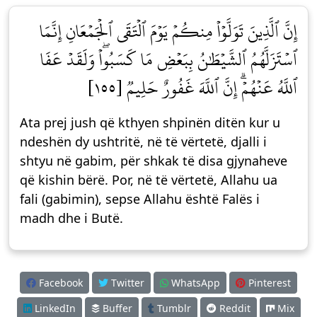
إِنَّ ٱلَّذِينَ تَوَلَّوۡاْ مِنكُمۡ يَوۡمَ ٱلۡتَقَى ٱلۡجَمۡعَانِ إِنَّمَا
ٱسۡتَزَلَّهُمُ ٱلشَّيۡطَٰنُ بِبَعۡضِ مَا كَسَبُواْۖ وَلَقَدۡ عَفَا
ٱللَّهُ عَنۡهُمۡۗ إِنَّ ٱللَّهَ غَفُورٌ حَلِيمٞ [١٥٥]
Ata prej jush që kthyen shpinën ditën kur u
ndeshën dy ushtritë, në të vërtetë, djalli i
shtyu në gabim, për shkak të disa gjynaheve
që kishin bërë. Por, në të vërtetë, Allahu ua
fali (gabimin), sepse Allahu është Falës i
madh dhe i Butë.
Facebook
Twitter
WhatsApp
Pinterest
LinkedIn
Buffer
Tumblr
Reddit
Mix