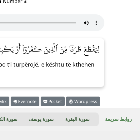
h
Number
3
لِيَقۡطَعَ طَرَفٗا مِّنَ ٱلَّذِينَ كَفَرُوٓاْ أَوۡ يَكۡبِتَهُ]
po t’i turpërojë, e kështu të kthehen
Mix
Evernote
Pocket
Wordpress
روابط سريعة
سورة البقرة
سورة يوسف
سورة ال