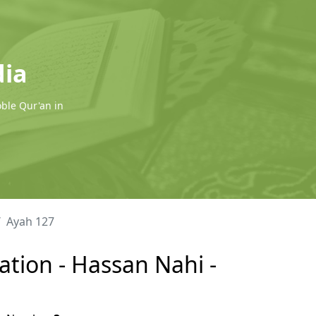
dia
oble Qur'an in
Ayah 127
ation - Hassan Nahi -