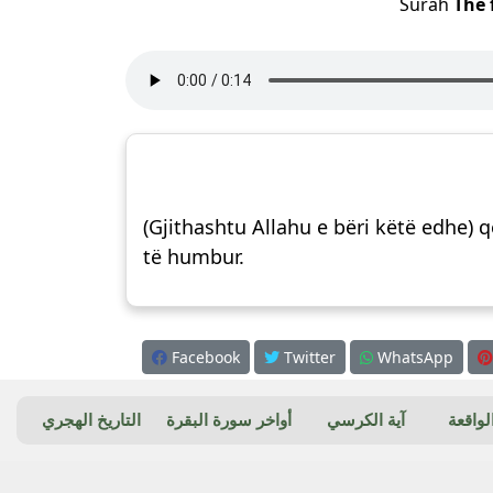
Surah
The 
(Gjithashtu Allahu e bëri këtë edhe) q
të humbur.
Facebook
Twitter
WhatsApp
واقعة
آية الكرسي
أواخر سورة البقرة
التاريخ الهجري