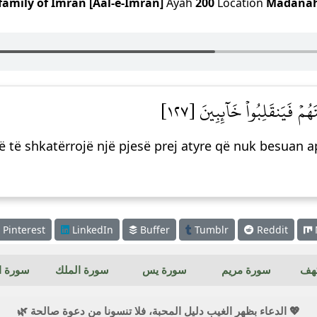
family of Imran [Aal-e-Imran]
Ayah
200
Location
Madana
مۡ فَيَنقَلِبُواْ خَآئِبِينَ [١٢٧
ë të shkatërrojë një pjesë prej atyre që nuk besuan a
Pinterest
LinkedIn
Buffer
Tumblr
Reddit
كهف
سورة مريم
سورة يس
سورة الملك
سورة ال
💖 الدعاء بظهر الغيب دليل المحبة، فلا تنسونا من دعوة صالحة 🌿